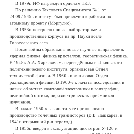
В 1979г. ИФ награждён орденом ТКЗ.
По решению Техсовета Спецкомитета № 1 от
24.09.1945г. институт был привлечен к работам по
атомному проекту (Моргулис).
В 1953г. построены новые лабораторные и
производственные корпуса на пр. Науки возле
Голосеевского леса.
После войны образованы новые научные направления:
ядерная физика, физика кристаллов, теоретическая физика.
В 1948г. А.А. Харкевичем, переведённым из Львовского
политехнического института, организован Отдел
технической физики. В 1960г. организован Отдел
радиационной физики. В 1960-е г. начаты исследования в
новых областях: квантовой электроники и голографии,
нелинейной оптики, пироэлектрических приёмников
излучения.
В начале 1950-х г. в институте организовано
производство точечных транзисторов (В.Е. Лашкарев, в
1941г. открывший p-n переход).
В 1956г. введён в эксплуатацию циклотрон У-120 и