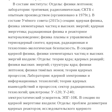
В составе института: Отделы: физики лептонов;
лаборатории: тритиевая; радиохимическая; СКТБ с
опытным производством (организовано в 1979г.). В
составе Учёного совета (2015г.) секции: ядерная физика,
физика элементарных частиц и высоких энергий; ядерная
энергетика; радиационная физика и реакторное
материаловедение; физика плазмы и управляемый
термоядерный синтез; ядерная, радиационная и
техногенно-экологическая безопасность. В секцию
ядерной физики, физики элементарных частиц и высоких
энергий входили: Отделы: теории ядра; ядерных реакций;
физики высоких энергий; структуры ядра; физики
лептонов; физики тяжёлых ионов; теории ядерных
процессов; Лаборатории: ядерной электроники и
информационных технологий; теории ядерных
взаимодействий и процессов; сектор радиационных
технологий; циклотроны: У-120; У-240;
электростатический ускоритель ЭПГ-10К. В секцию по
ядерной энергетике входили: Отделы: проблем дозиметрии
ядерных реакторов; исследовательского ядерного