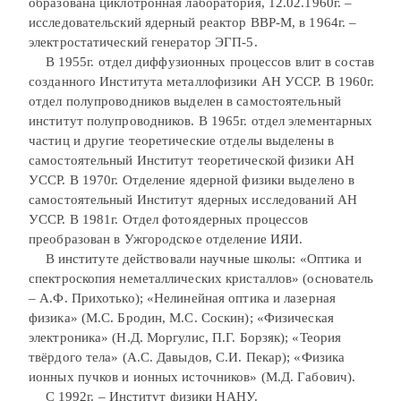
образована циклотронная лаборатория, 12.02.1960г. –
исследовательский ядерный реактор ВВР-М, в 1964г. –
электростатический генератор ЭГП-5.
В 1955г. отдел диффузионных процессов влит в состав
созданного Института металлофизики АН УССР. В 1960г.
отдел полупроводников выделен в самостоятельный
институт полупроводников. В 1965г. отдел элементарных
частиц и другие теоретические отделы выделены в
самостоятельный Институт теоретической физики АН
УССР. В 1970г. Отделение ядерной физики выделено в
самостоятельный Институт ядерных исследований АН
УССР. В 1981г. Отдел фотоядерных процессов
преобразован в Ужгородское отделение ИЯИ.
В институте действовали научные школы: «Оптика и
спектроскопия неметаллических кристаллов» (основатель
– А.Ф. Прихотько); «Нелинейная оптика и лазерная
физика» (М.С. Бродин, М.С. Соскин); «Физическая
электроника» (Н.Д. Моргулис, П.Г. Борзяк); «Теория
твёрдого тела» (А.С. Давыдов, С.И. Пекар); «Физика
ионных пучков и ионных источников» (М.Д. Габович).
С 1992г. – Институт физики НАНУ.