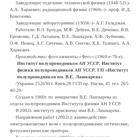
Заведующие отделами: технической физики (1948-52г.)-
А.А. Харкевич; радиационной физики (1960г.-)- проф. И.Д.
Конозенко.
Заведующие лабораториями: (1959г.-)- А.Г. Гольдман.
Работали: В.Л. Броуди, М.Ф. Дейген, В.Е. Дяченко, В.В.
Еременко, Г.Д. Латышев, В.Е. Лашкарев, А.Ф. Лубченко,
О.Ф. Немец, А.Г. Ситенко, А.В. Снитко, К.Б. Толпыго, А.А.
Харкевич.
Производство:
фотоэлементы «Фесс» (1960-е-70-е).
Институт полупроводников
АН УССР
, Институт
физики полупроводников
АН УССР
, ГП «Институт
полупроводников им. В.Е. Лашкарева»
/Украина 252650 г. Киев-28 ГСП пр. Науки, 45 тел. 265-
40-20/
Создан в 1960г. по инициативе В.Е. Лашкарева из
отдела полупроводников Института физики АН УССР.
В 2002г. институту присвоено имя В.Е. Лашкарева.
Направления работ (2002г.): взаимодействие
электромагнитных волн с полупроводниками; оптические,
фотоэлектрические приборы.