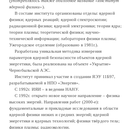
(
употреблялось также обиходное название «Институт
ядерной физики»
).
В составе института организованы отделы: ядерной
физики; ядерных реакций; ядерной спектроскопии;
радиационной физики; ядерной электроники; теории ядра;
теории плазмы; теоретической физики; научно-
технической информации; лаборатория физики плазмы;
Ужгородское отделение (образовано в 1981г.).
Разработана уникальная методика измерения
параметров ядерной безопасности объектов ядерной
энергетики, была реализована на объекте «Укрытие»
Чернобыльской АЭС.
Институт принимал участие в создании ЯЭУ 11Б97,
разрабатываемой в НПО «Энергия».
С 1992г. ИЯИ – в ведении НАНУ.
С 1992г. открыто новое научное направление – физика
высоких энергий. Направления работ (2000-е):
фундаментальные и прикладные исследования в области
ядерной физики низких и средних энергий; ядерной
энергетики и ядерных технологий; физики твёрдого тела;
физики плазмы; радиоэкологии.