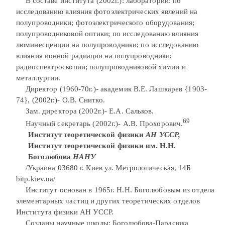
В составе института (2002г.): лаборатории: по
исследованию влияния фотоэлектрических явлений на
полупроводники; фотоэлектрического оборудования;
полупроводниковой оптики; по исследованию влияния
люминесценции на полупроводники; по исследованию
влияния ионной радиации на полупроводники;
радиоспектроскопии; полупроводниковой химии и
металлургии.
Директор (1960-70г.)- академик В.Е. Лашкарев {1903-
74}, (2002г.)- О.В. Снитко.
Зам. директора (2002г.)- Е.А. Сальков.
69
Научный секретарь (2002г.)- А.В. Прохорович.
Институт теоретической физики
АН УССР,
Институт теоретической физики им. Н.Н.
Боголюбова
НАНУ
/Украина 03680 г. Киев ул. Метрологическая, 14Б
bitp.kiev.ua/
Институт основан в 1965г. Н.Н. Боголюбовым из отдела
элементарных частиц и других теоретических отделов
Института физики АН УССР.
Созданы научные школы: Боголюбова-Парасюка