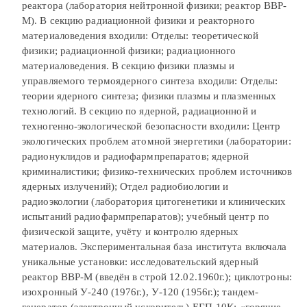
реактора (лаборатория нейтронной физики; реактор ВВР-
М). В секцию радиационной физики и реакторного
материаловедения входили: Отделы: теоретической
физики; радиационной физики; радиационного
материаловедения. В секцию физики плазмы и
управляемого термоядерного синтеза входили: Отделы:
теории ядерного синтеза; физики плазмы и плазменных
технологий. В секцию по ядерной, радиационной и
техногенно-экологической безопасности входили: Центр
экологических проблем атомной энергетики (лаборатории:
радионуклидов и радиофармпрепаратов; ядерной
криминалистики; физико-технических проблем источников
ядерных излучений); Отдел радиобиологии и
радиоэкологии (лаборатория цитогенетики и клинических
испытаний радиофармпрепаратов); учебный центр по
физической защите, учёту и контролю ядерных
материалов. Экспериментальная база института включала
уникальные установки: исследовательский ядерный
реактор ВВР-М (введён в строй 12.02.1960г.); циклотроны:
изохронный У-240 (1976г.), У-120 (1956г.); тандем-
генератор (электронный ускоритель) ЕГП-10К; «горячие