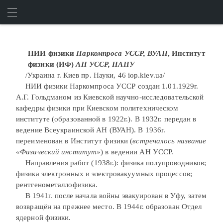
ИНСТИТУТЫ АН "Н"
ИСКАТЬ
ВОЙТИ
НИИ физики
Наркомпроса УССР, ВУАН
, Институт
физики (ИФ)
АН УССР, НАНУ
/Украина г. Киев пр. Науки, 46 iop.kiev.ua/
НИИ физики Наркомпроса УССР создан 1.01.1929г.
А.Г. Гольдманом из Киевской научно-исследовательской
кафедры физики при Киевском политехническом
институте (образованной в 1922г.). В 1932г. передан в
ведение Всеукраинской АН (ВУАН). В 1936г.
переименован в Институт физики (
встречалось название
«Физический институт»
) в ведении АН УССР.
Направления работ (1938г.): физика полупроводников;
физика электронных и электровакуумных процессов;
рентгенометаллофизика.
В 1941г. после начала войны эвакуирован в Уфу, затем
возвращён на прежнее место. В 1944г. образован Отдел
ядерной физики.