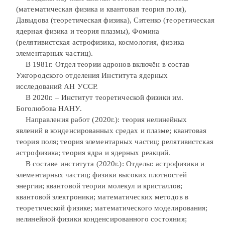
(математическая физика и квантовая теория поля),
Давыдова (теоретическая физика), Ситенко (теоретическая
ядерная физика и теория плазмы), Фомина
(релятивистская астрофизика, космология, физика
элементарных частиц).
В 1981г. Отдел теории адронов включён в состав
Ужгородского отделения Института ядерных
исследований АН УССР.
В 2020г. – Институт теоретической физики им.
Боголюбова НАНУ.
Направления работ (2020г.): теория нелинейных
явлений в конденсированных средах и плазме; квантовая
теория поля; теория элементарных частиц; релятивистская
астрофизика; теория ядра и ядерных реакций.
В составе института (2020г.): Отделы: астрофизики и
элементарных частиц; физики высоких плотностей
энергии; квантовой теории молекул и кристаллов;
квантовой электроники; математических методов в
теоретической физике; математического моделирования;
нелинейной физики конденсированного состояния;