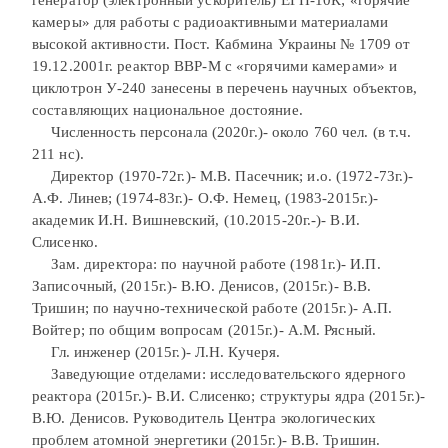
камеры» для работы с радиоактивными материалами
высокой активности. Пост. Кабмина Украины № 1709 от
19.12.2001г. реактор ВВР-М с «горячими камерами» и
циклотрон У-240 занесены в перечень научных объектов,
составляющих национальное достояние.
Численность персонала (2020г.)- около 760 чел. (в т.ч.
211 нс).
Директор (1970-72г.)- М.В. Пасечник; и.о. (1972-73г.)-
А.Ф. Линев; (1974-83г.)- О.Ф. Немец, (1983-2015г.)-
академик И.Н. Вишневский, (10.2015-20г.-)- В.И.
Слисенко.
Зам. директора: по научной работе (1981г.)- И.П.
Записочный, (2015г.)- В.Ю. Денисов, (2015г.)- В.В.
Тришин; по научно-технической работе (2015г.)- А.П.
Войтер; по общим вопросам (2015г.)- А.М. Рясный.
Гл. инженер (2015г.)- Л.Н. Кучеря.
Заведующие отделами: исследовательского ядерного
реактора (2015г.)- В.И. Слисенко; структуры ядра (2015г.)-
В.Ю. Денисов. Руководитель Центра экологических
проблем атомной энергетики (2015г.)- В.В. Тришин.