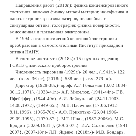
Направления работ (2018г.): физика конденсированного
состояния, включая физику мягкой материи; нанофизика и
наноэлектроника; физика лазеров, нелинейная и
сингулярная оптика, голография; физика поверхности,
эмиссионная и плазменная электроника.
В 1994г. отдел оптической квантовой электроники
преобразован в самостоятельный Институт прикладной
оптики НАНУ.
В составе института (2018г.): 15 научных отделов;
ГСКТБ физического приборостроения.
Численность персонала (1929г.)- 20 чел., (1941г.)- 122
чел. (в т.ч. 36 нс), (2018г.)- 538 чел. (в т.ч. 279 нс).
Директор (1929-38г.)- проф. А.Г. Гольдман {3.02.1884-
30.12.1971}, (1938-41г.)- А.Г. Миселюк, (1941-44г.)- Г.В.
Пфейффер, (1944-49г.)- А.И. Лейпунский {24.11.1903-
14.08.1972}, (1949-65г.)- М.В. Пасечник {17.06.1912-
8.11.1996}, (1965-70г.)- А.Ф. Прихотько {26.04.1906-
29.09.1995}, (1970-87г.)- М.Т. Шпак, (1987-2006г.)- М.С.
Бродин {30.09.1931-}, (2006-07г.)- И.А. Солошенко {1941-
2007}, (2007-18г.)- Л.П. Яценко, (2018г.-)- М.В. Бондарь.