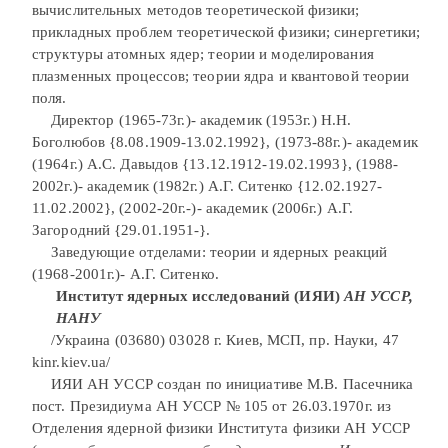
вычислительных методов теоретической физики;
прикладных проблем теоретической физики; синергетики;
структуры атомных ядер; теории и моделирования
плазменных процессов; теории ядра и квантовой теории
поля.
Директор (1965-73г.)- академик (1953г.) Н.Н.
Боголюбов {8.08.1909-13.02.1992}, (1973-88г.)- академик
(1964г.) А.С. Давыдов {13.12.1912-19.02.1993}, (1988-
2002г.)- академик (1982г.) А.Г. Ситенко {12.02.1927-
11.02.2002}, (2002-20г.-)- академик (2006г.) А.Г.
Загородний {29.01.1951-}.
Заведующие отделами: теории и ядерных реакций
(1968-2001г.)- А.Г. Ситенко.
Институт ядерных исследований (ИЯИ)
АН УССР,
НАНУ
/Украина (03680) 03028 г. Киев, МСП, пр. Науки, 47
kinr.kiev.ua/
ИЯИ АН УССР создан по инициативе М.В. Пасечника
пост. Президиума АН УССР № 105 от 26.03.1970г. из
Отделения ядерной физики Института физики АН УССР