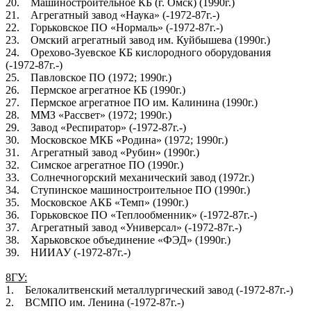
20. Машиностроительное КБ (г. Омск) (1990г.)
21. Агрегатный завод «Наука» (-1972-87г.-)
22. Горьковское ПО «Нормаль» (-1972-87г.-)
23. Омский агрегатный завод им. Куйбышева (1990г.)
24. Орехово-Зуевское КБ кислородного оборудования
(-1972-87г.-)
25. Павловское ПО (1972; 1990г.)
26. Пермское агрегатное КБ (1990г.)
27. Пермское агрегатное ПО им. Калинина (1990г.)
28. ММЗ «Рассвет» (1972; 1990г.)
29. Завод «Респиратор» (-1972-87г.-)
30. Московское МКБ «Родина» (1972; 1990г.)
31. Агрегатный завод «Рубин» (1990г.)
32. Симское агрегатное ПО (1990г.)
33. Солнечногорский механический завод (1972г.)
34. Ступинское машиностроительное ПО (1990г.)
35. Московское АКБ «Темп» (1990г.)
36. Горьковское ПО «Теплообменник» (-1972-87г.-)
37. Агрегатный завод «Универсал» (-1972-87г.-)
38. Харьковское объединение «ФЭД» (1990г.)
39. НИИАУ (-1972-87г.-)
8ГУ:
1. Белокалитвенский металлургический завод (-1972-87г.-)
2. ВСМПО им. Ленина (-1972-87г.-)