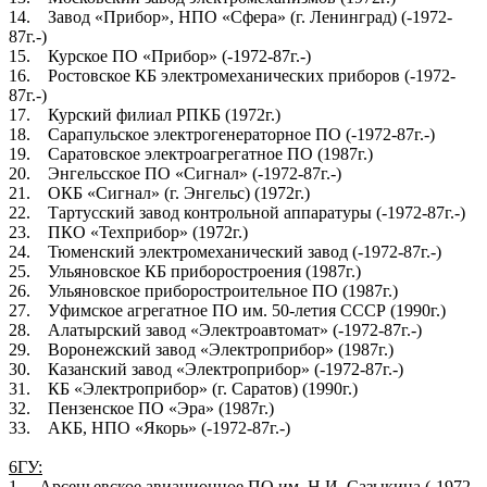
14. Завод «Прибор», НПО «Сфера» (г. Ленинград) (-1972-
87г.-)
15. Курское ПО «Прибор» (-1972-87г.-)
16. Ростовское КБ электромеханических приборов (-1972-
87г.-)
17. Курский филиал РПКБ (1972г.)
18. Сарапульское электрогенераторное ПО (-1972-87г.-)
19. Саратовское электроагрегатное ПО (1987г.)
20. Энгельсское ПО «Сигнал» (-1972-87г.-)
21. ОКБ «Сигнал» (г. Энгельс) (1972г.)
22. Тартусский завод контрольной аппаратуры (-1972-87г.-)
23. ПКО «Техприбор» (1972г.)
24. Тюменский электромеханический завод (-1972-87г.-)
25. Ульяновское КБ приборостроения (1987г.)
26. Ульяновское приборостроительное ПО (1987г.)
27. Уфимское агрегатное ПО им. 50-летия СССР (1990г.)
28. Алатырский завод «Электроавтомат» (-1972-87г.-)
29. Воронежский завод «Электроприбор» (1987г.)
30. Казанский завод «Электроприбор» (-1972-87г.-)
31. КБ «Электроприбор» (г. Саратов) (1990г.)
32. Пензенское ПО «Эра» (1987г.)
33. АКБ, НПО «Якорь» (-1972-87г.-)
6ГУ:
1. Арсеньевское авиационное ПО им. Н.И. Сазыкина (-1972-