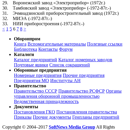
29. Воронежский завод «Электроприбор» (1972г.)
30. Тамбовский завод «Электроприбор» (-1972-87г.-)
31. Эчмиадзинский приборостроительный завод (1972г.)
32. МИЭА (-1972-87г.-)
33. НИИ приборостроения (-1972-87г.-)
<
1
5
6
7
8
>
Оборонпром
Книга
Вспомогательные материалы
Полезные ссылки
Библиотека
Контакты
Форум
Каталоги
Каталог предприятий
Каталог номерных заводов
Почтовые ящики
Список сокращений
Оборонные предприятия
Номерные предприятия
Прочие предприятия
Предприятия МО
Институты АН
Правительство
Правительство СССР
Правительство РСФСР
Органы
управления оборонной промышленностью
Ведомственная принадлежность
Документы
Постановления ГКО
Постановления правительства
Приказы
Прочие документы
Генпланы предприятий
Copyright © 2004–2017
SoftNews Media Group
All Rights