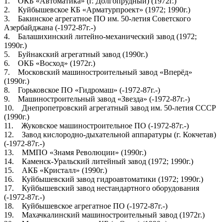
1. ОКБ «Автоматика» (г. Долгопрудный) (1972г.)
2. Куйбышевское КБ «Арматурпроект» (1972; 1990г.)
3. Бакинское агрегатное ПО им. 50-летия Советского
Азербайджана (-1972-87г.-)
4. Балашихинский литейно-механический завод (1972;
1990г.)
5. Буйнакский агрегатный завод (1990г.)
6. ОКБ «Восход» (1972г.)
7. Московский машиностроительный завод «Вперёд»
(1990г.)
8. Горьковское ПО «Гидромаш» (-1972-87г.-)
9. Машиностроительный завод «Звезда» (-1972-87г.-)
10. Днепропетровский агрегатный завод им. 50-летия СССР
(1990г.)
11. Жуковское машиностроительное ПО (-1972-87г.-)
12. Завод кислородно-дыхательной аппаратуры (г. Кокчетав)
(-1972-87г.-)
13. ММПО «Знамя Революции» (1990г.)
14. Каменск-Уральский литейный завод (1972; 1990г.)
15. АКБ «Кристалл» (1990г.)
16. Куйбышевский завод гидроавтоматики (1972; 1990г.)
17. Куйбышевский завод нестандартного оборудования
(-1972-87г.-)
18. Куйбышевское агрегатное ПО (-1972-87г.-)
19. Махачкалинский машиностроительный завод (1972г.)