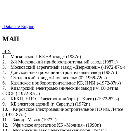
DataLife Engine
МАП
5ГУ:
1. Московское ПКБ «Восход» (1987г.)
2. 2-й Московский приборостроительный завод (1987г.)
3. Московский агрегатный завод «Дзержинец» (-1972-87г.-)
4. Донской электромашиностроительный завод (1987г.)
5. Смоленский завод «Измеритель» (02.1968-72г.-)
6. Казанское приборостроительное КБ, НИИ (-1972-87г.-)
7. Кизлярский электромеханический завод им. 60-летия
СССР (-1972-87г.-)
8. КБКП, НПО «Электронприбор» (г. Киев) (-1972-87г.-)
9. КБ электроизделий (г. Сарапул) (1972г.)
10. Кировское электромашиностроительное ПО им. Лепсе
(-1972-87г.-)
11. Завод «Маяк» (1972г.)
12. Уфимское агрегатное КБ «Молния» (1990г.)
13. Московский завод электромеханизмов (1972г.)