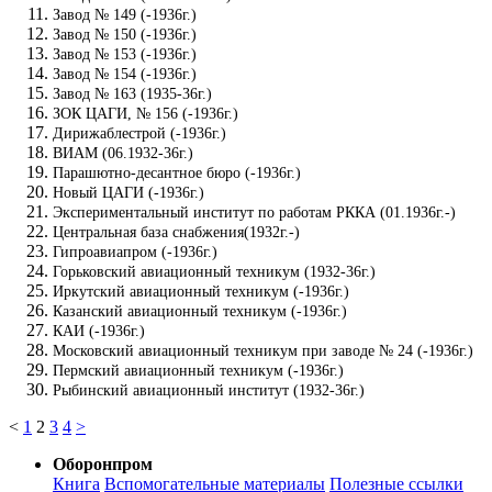
Завод № 149 (-1936г.)
Завод № 150 (-1936г.)
Завод № 153 (-1936г.)
Завод № 154 (-1936г.)
Завод № 163 (1935-36г.)
ЗОК ЦАГИ, № 156 (-1936г.)
Дирижаблестрой (-1936г.)
ВИАМ (06.1932-36г.)
Парашютно-десантное бюро (-1936г.)
Новый ЦАГИ (-1936г.)
Экспериментальный институт по работам РККА (01.1936г.-)
Центральная база снабжения(1932г.-)
Гипроавиапром (-1936г.)
Горьковский авиационный техникум (1932-36г.)
Иркутский авиационный техникум (-1936г.)
Казанский авиационный техникум (-1936г.)
КАИ (-1936г.)
Московский авиационный техникум при заводе № 24 (-1936г.)
Пермский авиационный техникум (-1936г.)
Рыбинский авиационный институт (1932-36г.)
<
1
2
3
4
>
Оборонпром
Книга
Вспомогательные материалы
Полезные ссылки