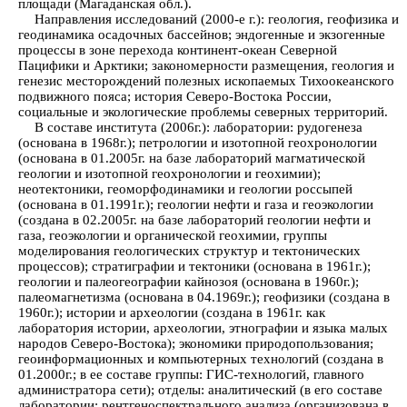
площади (Магаданская обл.).
Направления исследований (2000-е г.): геология, геофизика и
геодинамика осадочных бассейнов; эндогенные и экзогенные
процессы в зоне перехода континент-океан Северной
Пацифики и Арктики; закономерности размещения, геология и
генезис месторождений полезных ископаемых Тихоокеанского
подвижного пояса; история Северо-Востока России,
социальные и экологические проблемы северных территорий.
В составе института (2006г.): лаборатории: рудогенеза
(основана в 1968г.); петрологии и изотопной геохронологии
(основана в 01.2005г. на базе лабораторий магматической
геологии и изотопной геохронологии и геохимии);
неотектоники, геоморфодинамики и геологии россыпей
(основана в 01.1991г.); геологии нефти и газа и геоэкологии
(создана в 02.2005г. на базе лабораторий геологии нефти и
газа, геоэкологии и органической геохимии, группы
моделирования геологических структур и тектонических
процессов); стратиграфии и тектоники (основана в 1961г.);
геологии и палеогеографии кайнозоя (основана в 1960г.);
палеомагнетизма (основана в 04.1969г.); геофизики (создана в
1960г.); истории и археологии (создана в 1961г. как
лаборатория истории, археологии, этнографии и языка малых
народов Северо-Востока); экономики природопользования;
геоинформационных и компьютерных технологий (создана в
01.2000г.; в ее составе группы: ГИС-технологий, главного
администратора сети); отделы: аналитический (в его составе
лаборатории: рентгеноспектрального анализа (организована в