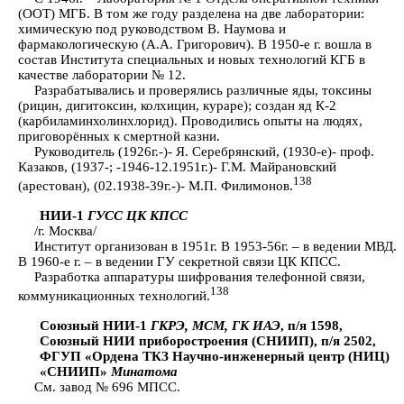
(ООТ) МГБ. В том же году разделена на две лаборатории:
химическую под руководством В. Наумова и
фармакологическую (А.А. Григорович). В 1950-е г. вошла в
состав Института специальных и новых технологий КГБ в
качестве лаборатории № 12.
Разрабатывались и проверялись различные яды, токсины
(рицин, дигитоксин, колхицин, кураре); создан яд К-2
(карбиламинхолинхлорид). Проводились опыты на людях,
приговорённых к смертной казни.
Руководитель (1926г.-)- Я. Серебрянский, (1930-е)- проф.
Казаков, (1937-; -1946-12.1951г.)- Г.М. Майрановский
138
(арестован), (02.1938-39г.-)- М.П. Филимонов.
НИИ-1
ГУСС ЦК КПСС
/г. Москва/
Институт организован в 1951г. В 1953-56г. – в ведении МВД.
В 1960-е г. – в ведении ГУ секретной связи ЦК КПСС.
Разработка аппаратуры шифрования телефонной связи,
138
коммуникационных технологий.
Союзный НИИ-1
ГКРЭ, МСМ, ГК ИАЭ
, п/я 1598,
Союзный НИИ приборостроения (СНИИП), п/я 2502,
ФГУП «Ордена ТКЗ Научно-инженерный центр (НИЦ)
«СНИИП»
Минатома
См. завод № 696 МПСС.