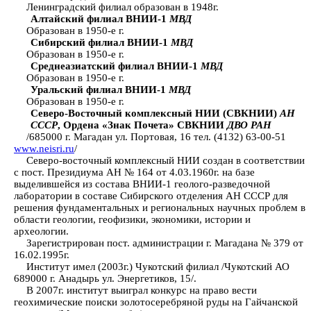
Ленинградский филиал образован в 1948г.
Алтайский филиал ВНИИ-1
МВД
Образован в 1950-е г.
Сибирский филиал ВНИИ-1
МВД
Образован в 1950-е г.
Среднеазиатский филиал ВНИИ-1
МВД
Образован в 1950-е г.
Уральский филиал ВНИИ-1
МВД
Образован в 1950-е г.
Северо-Восточный комплексный НИИ (СВКНИИ)
АН
СССР
, Ордена «Знак Почета» СВКНИИ
ДВО РАН
/685000 г. Магадан ул. Портовая, 16 тел. (4132) 63-00-51
www.neisri.ru
/
Северо-восточный комплексный НИИ создан в соответствии
с пост. Президиума АН № 164 от 4.03.1960г. на базе
выделившейся из состава ВНИИ-1 геолого-разведочной
лаборатории в составе Сибирского отделения АН СССР для
решения фундаментальных и региональных научных проблем в
области геологии, геофизики, экономики, истории и
археологии.
Зарегистрирован пост. администрации г. Магадана № 379 от
16.02.1995г.
Институт имел (2003г.) Чукотский филиал /Чукотский АО
689000 г. Анадырь ул. Энергетиков, 15/.
В 2007г. институт выиграл конкурс на право вести
геохимические поиски золотосеребряной руды на Гайчанской