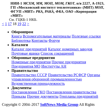
НИИ-1
МСХМ, ММ, МОП, МОМ, ГКОТ
, п/я 2227, А-1923,
ГП «Московский институт теплотехники» (МИТ)
МОП
,
ФГУП «МИТ»
РКА, РАКА, ФКА
, ОАО «Корпорация
«МИТ»
См. ГЦКБ-1 НКБ.
<
1
17
18
19
22
>
Оборонпром
Книга
Вспомогательные материалы
Полезные ссылки
Библиотека
Контакты
Форум
Каталоги
Каталог предприятий
Каталог номерных заводов
Почтовые ящики
Список сокращений
Оборонные предприятия
Номерные предприятия
Прочие предприятия
Предприятия МО
Институты АН
Правительство
Правительство СССР
Правительство РСФСР
Органы
управления оборонной промышленностью
Ведомственная принадлежность
Документы
Постановления ГКО
Постановления правительства
Приказы
Прочие документы
Генпланы предприятий
Copyright © 2004–2017
SoftNews Media Group
All Rights