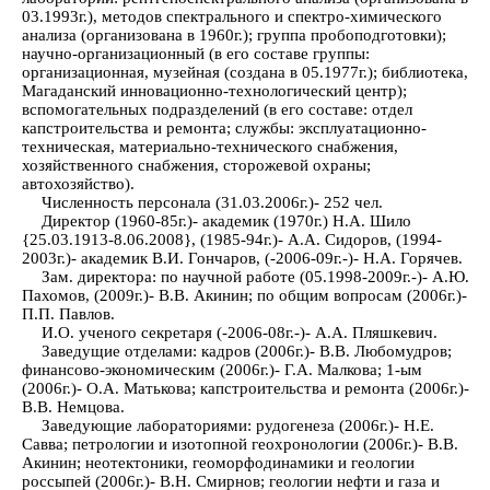
03.1993г.), методов спектрального и спектро-химического
анализа (организована в 1960г.); группа пробоподготовки);
научно-организационный (в его составе группы:
организационная, музейная (создана в 05.1977г.); библиотека,
Магаданский инновационно-технологический центр);
вспомогательных подразделений (в его составе: отдел
капстроительства и ремонта; службы: эксплуатационно-
техническая, материально-технического снабжения,
хозяйственного снабжения, сторожевой охраны;
автохозяйство).
Численность персонала (31.03.2006г.)- 252 чел.
Директор (1960-85г.)- академик (1970г.) Н.А. Шило
{25.03.1913-8.06.2008}, (1985-94г.)- А.А. Сидоров, (1994-
2003г.)- академик В.И. Гончаров, (-2006-09г.-)- Н.А. Горячев.
Зам. директора: по научной работе (05.1998-2009г.-)- А.Ю.
Пахомов, (2009г.)- В.В. Акинин; по общим вопросам (2006г.)-
П.П. Павлов.
И.О. ученого секретаря (-2006-08г.-)- А.А. Пляшкевич.
Заведущие отделами: кадров (2006г.)- В.В. Любомудров;
финансово-экономическим (2006г.)- Г.А. Малкова; 1-ым
(2006г.)- О.А. Матькова; капстроительства и ремонта (2006г.)-
В.В. Немцова.
Заведующие лабораториями: рудогенеза (2006г.)- Н.Е.
Савва; петрологии и изотопной геохронологии (2006г.)- В.В.
Акинин; неотектоники, геоморфодинамики и геологии
россыпей (2006г.)- В.Н. Смирнов; геологии нефти и газа и