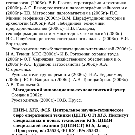
геоэкологии (2006г.)- В.Е. Глотов; стратиграфии и тектоники
(2006г.)- А.С. Бяков; геологии и палеогеографии кайнозоя и.о.
(2006г.)- Т.В. Матросова; палеомагнетизма (2006г.)- П.С.
Минюк; геофизики (2006г.)- В.М. Шарафутдинов; истории и
археологии (2006г.)- А.И. Лебединцев; экономики
природопользования (2006г.)- Н.В. Гальцева;
геоинформационных и компьютерных технологий (2006г.)-
И.С. Голубенко; рентгеноспектрального анализа (2006г.)- В.Я.
Борходоев.
Руководители служб: эксплуатационно-технической (2006г.)-
И.А. Тукиш; МТС (2006г.)- И.В. Рогожина; охраны труда
(2006г.)- О.Т. Чернякова; хозяйственного обеспечения и.о.
(2006г.)- А.С. Буданов; автохозяйства (2006г.)- А.А.
Стороженко.
Руководители групп: ремонта (2006г.)- Н.А. Евдокимов;
(2006г.)- Ю.Я. Ващилов, (2006г.)- А.В. Троицкий; и.о. (2006г.)-
А.В. Топильский.
Магаданский инновационно-технологический центр
Создан в 2002г.
Руководитель (2006г.)- Ю.В. Прусс.
НИИ-1
КГБ, ФСБ
, Центральное научно-техническое
бюро оперативной техники (ЦНТБ ОТ)
КГБ
, Институт
специальных и новых технологий
КГБ
, ЦНИИ
специальной техники (ЦНИИСТ)
КГБ
, Завод
«Прогресс», в/ч 35533, ФГКУ «В/ч 35533»