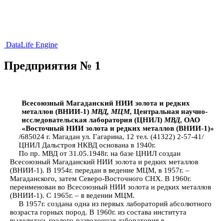
DataLife Engine
Предприятия № 1
Всесоюзный Магаданский НИИ золота и редких
металлов (ВНИИ-1)
МВД, МЦМ
, Центральная научно-
исследовательская лаборатория (ЦНИЛ)
МВД
, ОАО
«Восточный НИИ золота и редких металлов (ВНИИ-1)»
/685024 г. Магадан ул. Гагарина, 12 тел. (41322) 2-57-41/
ЦНИЛ Дальстроя НКВД основана в 1940г.
По пр. МВД от 31.05.1948г. на базе ЦНИЛ создан
Всесоюзный Магаданский НИИ золота и редких металлов
(ВНИИ-1). В 1954г. передан в ведение МЦМ, в 1957г. –
Магаданского, затем Северо-Восточного СНХ. В 1960г.
переименован во Всесоюзный НИИ золота и редких металлов
(ВНИИ-1). С 1965г. – в ведении МЦМ.
В 1957г. создана одна из первых лабораторий абсолютного
возраста горных пород. В 1960г. из состава института
выделилась геолого-разведочная лаборатория в