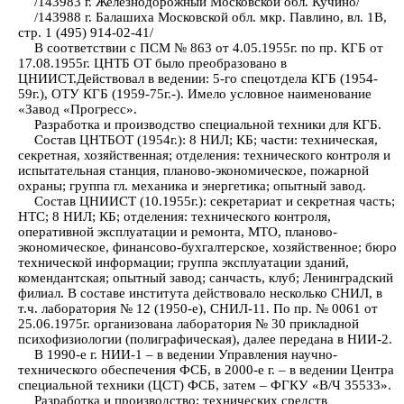
/143983 г. Железнодорожный Московской обл. Кучино/
/143988 г. Балашиха Московской обл. мкр. Павлино, вл. 1В,
стр. 1 (495) 914-02-41/
В соответствии с ПСМ № 863 от 4.05.1955г. по пр. КГБ от
17.08.1955г. ЦНТБ ОТ было преобразовано в
ЦНИИСТ.Действовал в ведении: 5-го спецотдела КГБ (1954-
59г.), ОТУ КГБ (1959-75г.-). Имело условное наименование
«Завод «Прогресс».
Разработка и производство специальной техники для КГБ.
Состав ЦНТБОТ (1954г.): 8 НИЛ; КБ; части: техническая,
секретная, хозяйственная; отделения: технического контроля и
испытательная станция, планово-экономическое, пожарной
охраны; группа гл. механика и энергетика; опытный завод.
Состав ЦНИИСТ (10.1955г.): секретариат и секретная часть;
НТС; 8 НИЛ; КБ; отделения: технического контроля,
оперативной эксплуатации и ремонта, МТО, планово-
экономическое, финансово-бухгалтерское, хозяйственное; бюро
технической информации; группа эксплуатации зданий,
комендантская; опытный завод; санчасть, клуб; Ленинградский
филиал. В составе института действовало несколько СНИЛ, в
т.ч. лаборатория № 12 (1950-е), СНИЛ-11. По пр. № 0061 от
25.06.1975г. организована лаборатория № 30 прикладной
психофизиологии (полиграфическая), далее передана в НИИ-2.
В 1990-е г. НИИ-1 – в ведении Управления научно-
технического обеспечения ФСБ, в 2000-е г. – в ведении Центра
специальной техники (ЦСТ) ФСБ, затем – ФГКУ «В/Ч 35533».
Разработка и производство: технических средств