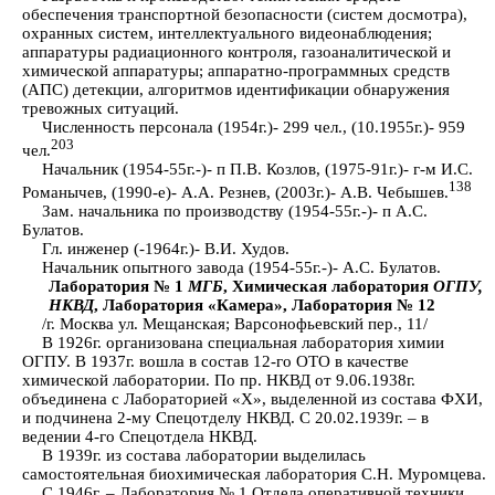
обеспечения транспортной безопасности (систем досмотра),
охранных систем, интеллектуального видеонаблюдения;
аппаратуры радиационного контроля, газоаналитической и
химической аппаратуры; аппаратно-программных средств
(АПС) детекции, алгоритмов идентификации обнаружения
тревожных ситуаций.
Численность персонала (1954г.)- 299 чел., (10.1955г.)- 959
203
чел.
Начальник (1954-55г.-)- п П.В. Козлов, (1975-91г.)- г-м И.С.
138
Романычев, (1990-е)- А.А. Резнев, (2003г.)- А.В. Чебышев.
Зам. начальника по производству (1954-55г.-)- п А.С.
Булатов.
Гл. инженер (-1964г.)- В.И. Худов.
Начальник опытного завода (1954-55г.-)- А.С. Булатов.
Лаборатория № 1
МГБ
, Химическая лаборатория
ОГПУ,
НКВД
, Лаборатория «Камера», Лаборатория № 12
/г. Москва ул. Мещанская; Варсонофьевский пер., 11/
В 1926г. организована специальная лаборатория химии
ОГПУ. В 1937г. вошла в состав 12-го ОТО в качестве
химической лаборатории. По пр. НКВД от 9.06.1938г.
объединена с Лабораторией «Х», выделенной из состава ФХИ,
и подчинена 2-му Спецотделу НКВД. С 20.02.1939г. – в
ведении 4-го Спецотдела НКВД.
В 1939г. из состава лаборатории выделилась
самостоятельная биохимическая лаборатория С.Н. Муромцева.
С 1946г. – Лаборатория № 1 Отдела оперативной техники