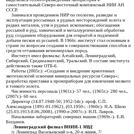
самостоятельный Северо-восточный комплексный НИИ АН
СССР.
Занимался проведением НИР по геологии, разведке и
эксплуатации россыпных и рудных месторождений золота и
редких металлов, угля и рудных ископаемых; обогащения
россыпей и руд, химической и металлургической обработки
руд; созданием оборудования для открытой и подземной
добычи песков из рссыпей. В 1966г. институт стал основным в
стране по вопросам создания и совершенствования способов и
средств оттаивания вечномерзлых пород.
Институт имел филиалы: Алтайский, Ленинградский,
Сибирский, Среднеазиатский, Уральский. В составе института
действовало также ОТБ-6.
Работы (2005г.): «Создание и внедрение криогенных
экотехнологий освоения минеральных ресурсов Севера»;
разработка приставки к промприборам для извлечения мелкого
и тонкого золота.
Численность персонала (1961г.)- 57 чел., (1965г.)- 280 чел.,
(2007г.)- 60 чел.
Директор (14.07.1948-50; 1952-54г.)- проф. С.П.
Александров {1891-01.1962}, (03.1950-; -1960г.)- Н.А. Шило
{25.03.1913-8.06.2008}, (1990-е-2007г.-)- Н.П. Лавров.
Начальники лабораторий: северных машин (1969г.-)- Е.И.
Богданов.
Ленинградский филиал ВНИИ-1
МВД
/г. Ленинград Васильевский о-в, 20-я линия, 7/