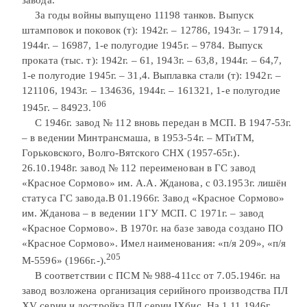
За годы войны выпущено 11198 танков. Выпуск
штамповок и поковок (т): 1942г. – 12786, 1943г. – 17914,
1944г. – 16987, 1-е полугодие 1945г. – 9784. Выпуск
проката (тыс. т): 1942г. – 61, 1943г. – 63,8, 1944г. – 64,7,
1-е полугодие 1945г. – 31,4. Выплавка стали (т): 1942г. –
121106, 1943г. – 134636, 1944г. – 161321, 1-е полугодие
106
1945г. – 84923.
С 1946г. завод № 112 вновь передан в МСП. В 1947-53г.
– в ведении Минтрансмаша, в 1953-54г. – МТиТМ,
Горьковского, Волго-Вятского СНХ (1957-65г.).
26.10.1948г. завод № 112 переименован в ГС завод
«Красное Сормово» им. А.А. Жданова, с 03.1953г. лишён
статуса ГС завода.В 01.1966г. Завод «Красное Сормово»
им. Жданова – в ведении 1ГУ МСП. С 1971г. – завод
«Красное Сормово». В 1970г. на базе завода создано ПО
«Красное Сормово». Имел наименования: «п/я 209», «п/я
205
М-5596» (1966г.-).
В соответствии с ПСМ № 988-411сс от 7.05.1946г. на
завод возложена организация серийного производства ПЛ
XV серии и достройка ПЛ серии IXбис. На 1.11.1946г.