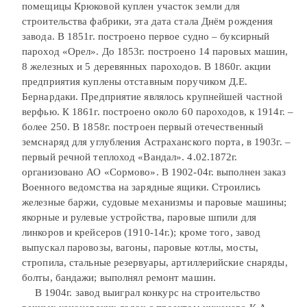
помещицы Крюковой куплен участок земли для
строительства фабрики, эта дата стала Днём рождения
завода. В 1851г. построено первое судно – буксирный
пароход «Орел». До 1853г. построено 14 паровых машин,
8 железных и 5 деревянных пароходов. В 1860г. акции
предприятия куплены отставным поручиком Д.Е.
Бернардаки. Предприятие являлось крупнейшей частной
верфью. К 1861г. построено около 60 пароходов, к 1914г. –
более 250. В 1858г. построен первый отечественный
земснаряд для углубления Астраханского порта, в 1903г. –
первый речной теплоход «Вандал». 4.02.1872г.
организовано АО «Сормово». В 1902-04г. выполнен заказ
Военного ведомства на зарядные ящики. Строились
железные баржи, судовые механизмы и паровые машины;
якорные и рулевые устройства, паровые шпили для
линкоров и крейсеров (1910-14г.); кроме того, завод
выпускал паровозы, вагоны, паровые котлы, мосты,
стропила, стальные резервуары, артиллерийские снаряды,
болты, бандажи; выполнял ремонт машин.
В 1904г. завод выиграл конкурс на строительство