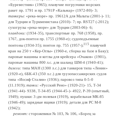
«Буревестник» (1965); плавучие погрузчики морских
ракет пр. 1791 и пр. 1791Р «Кальмар» (1972-80)- 3;
танкеры:
«река-море» пр. 19612А для Мальты (2001-)- 11;
для Турции и Туркменистана (2010)- 7; пр. RST27 (-2012);
сухогрузы «река-море» для Турции (2003-06)- 6;
плавдоки:
(1934-35), транспортные пр. 768 (1958), пр.
1767, док-понтон пр. 1755 (1960-е); судоподъемные
115
понтоны (1934-35); понтон пр. 755 (1957-);
плавучий
кран на 250 т «Кер-Оглы» (1960-е, сборка на базе в Баку);
паровые машины и котлы для крейсера «Очаков» (1901),
паровые машины 800 л.с. для шаланд ШМ-4 (1940-41);
дизели:
типа МАН (1300 л.с.) для танкеров типа «Ленин»
(1920-е), 6БК-43 (350 л.с.) для грузопассажирских судов
типа «Иосиф Сталин» (1936); паровоз типа 0-5-0
(11.1919);
танки:
«Русский Рено» (1920-21)- 15, Т-34
(1941-44)- 9338, Т-34-85 (1944-45-)- 4922, Р-39 (опытный,
1949); пушки: 3-дм полевая (1919), корабельная МК-85
(1946-49); зарядные ящики (1919); детали для РС М-8
(1942);
ремонт:
сторожевики № 103, № 106, «Борец за