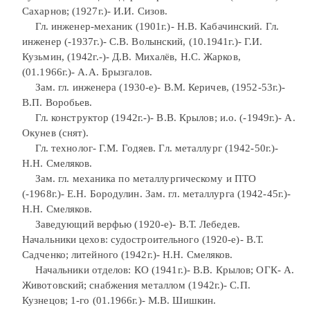
Сахарнов; (1927г.)- И.И. Сизов.
Гл. инженер-механик (1901г.)- Н.В. Кабачинский. Гл.
инженер (-1937г.)- С.В. Волынский, (10.1941г.)- Г.И.
Кузьмин, (1942г.-)- Д.В. Михалёв, Н.С. Жарков,
(01.1966г.)- А.А. Брызгалов.
Зам. гл. инженера (1930-е)- В.М. Керичев, (1952-53г.)-
В.П. Воробьев.
Гл. конструктор (1942г.-)- В.В. Крылов; и.о. (-1949г.)- А.
Окунев (снят).
Гл. технолог- Г.М. Годяев. Гл. металлург (1942-50г.)-
Н.Н. Смеляков.
Зам. гл. механика по металлургическому и ПТО
(-1968г.)- Е.Н. Бородулин. Зам. гл. металлурга (1942-45г.)-
Н.Н. Смеляков.
Заведующий верфью (1920-е)- В.Т. Лебедев.
Начальники цехов: судостроительного (1920-е)- В.Т.
Садченко; литейного (1942г.)- Н.Н. Смеляков.
Начальники отделов: КО (1941г.)- В.В. Крылов; ОГК- А.
Животовский; снабжения металлом (1942г.)- С.П.
Кузнецов; 1-го (01.1966г.)- М.В. Шишкин.