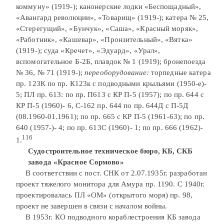
коммуну» (1919-); канонерские лодки «Беспощадный»,
«Авангард революции», «Товарищ» (1919-); катера № 25,
«Стерегущий», «Бунчук», «Саша», «Красный моряк»,
«Работник», «Кашевар», «Пронзительный», «Вятка»
(1919-); суда «Кречет», «Эдуард», «Урал»,
вспомогательное Б-2Б, плавдок № 1 (1919); бронепоезда
№ 36, № 71 (1919-);
переоборудование:
торпедные катера
пр. 123К по пр. К123к с подводными крыльями (1950-е)-
5; ПЛ пр. 613: по пр. П613 с КР П-5 (1957); по пр. 644 с
КР П-5 (1960)- 6, С-162 пр. 644 по пр. 644Д с П-5Д
(08.1960-01.1961); по пр. 665 с КР П-5 (1961-63); по пр.
640 (1957-)- 4; по пр. 613С (1960)- 1; по пр. 666 (1962)-
116
1.
Судостроительное техническое бюро, КБ, СКБ
завода «Красное Сормово»
В соответствии с пост. СНК от 2.07.1935г. разработан
проект тяжелого монитора для Амура пр. 1190. С 1940г.
проектировалась ПЛ «ОМ» (открытого моря) пр. 98,
проект не завершен в связи с началом войны.
В 1953г. КО подводного кораблестроения КБ завода