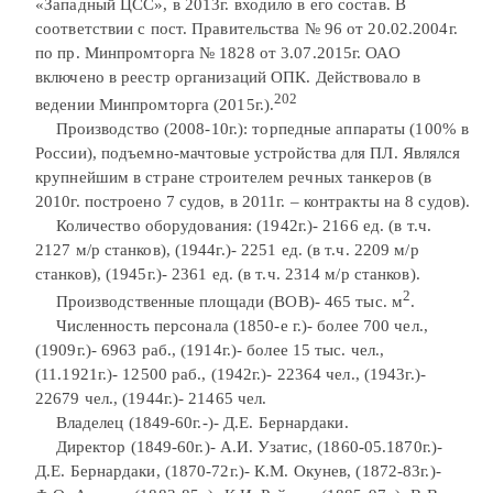
«Западный ЦСС», в 2013г. входило в его состав. В
соответствии с пост. Правительства № 96 от 20.02.2004г.
по пр. Минпромторга № 1828 от 3.07.2015г. ОАО
включено в реестр организаций ОПК. Действовало в
202
ведении Минпромторга (2015г.).
Производство (2008-10г.): торпедные аппараты (100% в
России), подъемно-мачтовые устройства для ПЛ. Являлся
крупнейшим в стране строителем речных танкеров (в
2010г. построено 7 судов, в 2011г. – контракты на 8 судов).
Количество оборудования: (1942г.)- 2166 ед. (в т.ч.
2127 м/р станков), (1944г.)- 2251 ед. (в т.ч. 2209 м/р
станков), (1945г.)- 2361 ед. (в т.ч. 2314 м/р станков).
2
Производственные площади (ВОВ)- 465 тыс. м
.
Численность персонала (1850-е г.)- более 700 чел.,
(1909г.)- 6963 раб., (1914г.)- более 15 тыс. чел.,
(11.1921г.)- 12500 раб., (1942г.)- 22364 чел., (1943г.)-
22679 чел., (1944г.)- 21465 чел.
Владелец (1849-60г.-)- Д.Е. Бернардаки.
Директор (1849-60г.)- А.И. Узатис, (1860-05.1870г.)-
Д.Е. Бернардаки, (1870-72г.)- К.М. Окунев, (1872-83г.)-