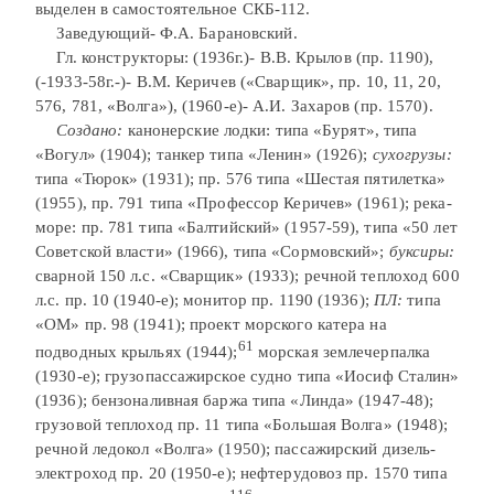
выделен в самостоятельное СКБ-112.
Заведующий- Ф.А. Барановский.
Гл. конструкторы: (1936г.)- В.В. Крылов (пр. 1190),
(-1933-58г.-)- В.М. Керичев («Сварщик», пр. 10, 11, 20,
576, 781, «Волга»), (1960-е)- А.И. Захаров (пр. 1570).
Создано:
канонерские лодки: типа «Бурят», типа
«Вогул» (1904); танкер типа «Ленин» (1926);
сухогрузы:
типа «Тюрок» (1931); пр. 576 типа «Шестая пятилетка»
(1955), пр. 791 типа «Профессор Керичев» (1961); река-
море: пр. 781 типа «Балтийский» (1957-59), типа «50 лет
Советской власти» (1966), типа «Сормовский»;
буксиры:
сварной 150 л.с. «Сварщик» (1933); речной теплоход 600
л.с. пр. 10 (1940-е); монитор пр. 1190 (1936);
ПЛ:
типа
«ОМ» пр. 98 (1941); проект морского катера на
61
подводных крыльях (1944);
морская землечерпалка
(1930-е); грузопассажирское судно типа «Иосиф Сталин»
(1936); бензоналивная баржа типа «Линда» (1947-48);
грузовой теплоход пр. 11 типа «Большая Волга» (1948);
речной ледокол «Волга» (1950); пассажирский дизель-
электроход пр. 20 (1950-е); нефтерудовоз пр. 1570 типа