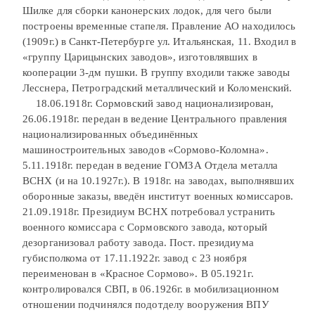
Шилке для сборки канонерских лодок, для чего были
построены временные стапеля. Правление АО находилось
(1909г.) в Санкт-Петербурге ул. Итальянская, 11. Входил в
«группу Царицынских заводов», изготовлявших в
кооперации 3-дм пушки. В группу входили также заводы
Лесснера, Петроградский металлический и Коломенский.
18.06.1918г. Сормовский завод национализирован,
26.06.1918г. передан в ведение Центрального правления
национализированных объединённых
машиностроительных заводов «Сормово-Коломна».
5.11.1918г. передан в ведение ГОМЗА Отдела металла
ВСНХ (и на 10.1927г.). В 1918г. на заводах, выполнявших
оборонные заказы, введён институт военных комиссаров.
21.09.1918г. Президиум ВСНХ потребовал устранить
военного комиссара с Сормовского завода, который
дезорганизовал работу завода. Пост. президиума
губисполкома от 17.11.1922г. завод с 23 ноября
переименован в «Красное Сормово». В 05.1921г.
контролировался СВП, в 06.1926г. в мобилизационном
отношении подчинялся подотделу вооружения ВПУ