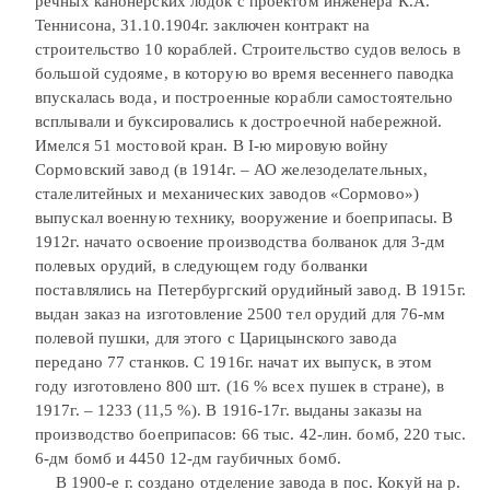
речных канонерских лодок с проектом инженера К.А.
Теннисона, 31.10.1904г. заключен контракт на
строительство 10 кораблей. Строительство судов велось в
большой судояме, в которую во время весеннего паводка
впускалась вода, и построенные корабли самостоятельно
всплывали и буксировались к достроечной набережной.
Имелся 51 мостовой кран. В I-ю мировую войну
Сормовский завод (в 1914г. – АО железоделательных,
сталелитейных и механических заводов «Сормово»)
выпускал военную технику, вооружение и боеприпасы. В
1912г. начато освоение производства болванок для 3-дм
полевых орудий, в следующем году болванки
поставлялись на Петербургский орудийный завод. В 1915г.
выдан заказ на изготовление 2500 тел орудий для 76-мм
полевой пушки, для этого с Царицынского завода
передано 77 станков. С 1916г. начат их выпуск, в этом
году изготовлено 800 шт. (16 % всех пушек в стране), в
1917г. – 1233 (11,5 %). В 1916-17г. выданы заказы на
производство боеприпасов: 66 тыс. 42-лин. бомб, 220 тыс.
6-дм бомб и 4450 12-дм гаубичных бомб.
В 1900-е г. создано отделение завода в пос. Кокуй на р.