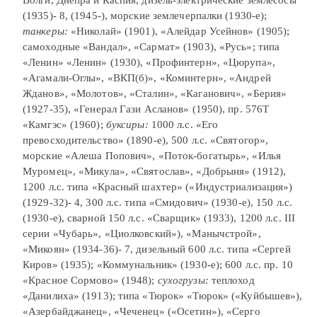
(1935)- 8, (1945-), морские землечерпалки (1930-е);
танкеры:
«Николай» (1901), «Алейдар Усейнов» (1905);
самоходные «Вандал», «Сармат» (1903), «Русь»; типа
«Ленин» «Ленин» (1930), «Профинтерн», «Цюрупа»,
«Агамали-Оглы», «ВКП(б)», «Коминтерн», «Андрей
Жданов», «Молотов», «Сталин», «Каганович», «Берия»
(1927-35), «Генерал Гази Асланов» (1950), пр. 576Т
«Камгэс» (1960);
буксиры:
1000 л.с. «Его
превосходительство» (1890-е), 500 л.с. «Святогор»,
морские «Алеша Попович», «Поток-богатырь», «Илья
Муромец», «Микула», «Святослав», «Добрыня» (1912),
1200 л.с. типа «Красный шахтер» («Индустриализация»)
(1929-32)- 4, 300 л.с. типа «Смидович» (1930-е), 150 л.с.
(1930-е), сварной 150 л.с. «Сварщик» (1933), 1200 л.с. III
серии «Чубарь», «Циолковский»), «Манычстрой»,
«Микоян» (1934-36)- 7, дизельный 600 л.с. типа «Сергей
Киров» (1935); «Коммунальник» (1930-е); 600 л.с. пр. 10
«Красное Сормово» (1948);
сухогрузы:
теплоход
«Данилиха» (1913); типа «Тюрок» «Тюрок» («Куйбышев»),
«Азербайджанец», «Чеченец» («Осетин»), «Серго