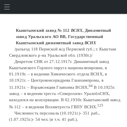
ПРЕДПРИЯТИЯ № 101-150
ИСКАТЬ
ВОЙТИ
Кыштымский завод № 112
ВСНХ
, Динамитный
завод Уральского АО ВВ, Государственный
Кыштымский динамитный завод
ВСНХ
/разъезд 118 Пермской ж/д Пермской губ.; г. Кыштым
Свердловского р-на Уральской обл. (1930г.)/
Декретом СНК от 27.12.1917г. Динамитный завод
Кыштымского Горного округа национализирован, в
01.1919г. – в ведении Химического отдела ВСНХ, в
10.1921г. – Центроконсервдрева Главхимпрома, в
64
11.1921г. – Взрывсекции Главхима ВСНХ.
В 10.1925г.
завод – в ведении треста «Северохим» УралоблСНХ,
находился на консервации. В 02.1930г. Кыштымский завод
125
№ 112 – в ведении Вохимтреста ГВПУ ВСНХ.
Численность персонала (10.1921г.)- 351 раб.,
(1.07.1925г.)- 54 чел. (в т.ч. 41 раб.).