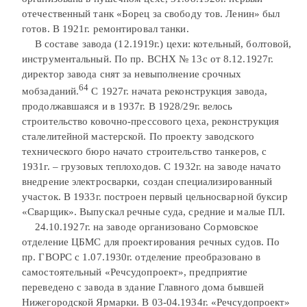
отечественный танк «Борец за свободу тов. Ленин» был
готов. В 1921г. ремонтировал танки.
В составе завода (12.1919г.) цехи: котельный, болтовой,
инструментальный. По пр. ВСНХ № 13с от 8.12.1927г.
директор завода снят за невыполнение срочных
64
мобзаданий.
С 1927г. начата реконструкция завода,
продолжавшаяся и в 1937г. В 1928/29г. велось
строительство ковочно-прессового цеха, реконструкция
сталелитейной мастерской. По проекту заводского
технического бюро начато строительство танкеров, с
1931г. – грузовых теплоходов. С 1932г. на заводе начато
внедрение электросварки, создан специализированный
участок. В 1933г. построен первый цельносварной буксир
«Сварщик». Выпускал речные суда, средние и малые ПЛ.
24.10.1927г. на заводе организовано Сормовское
отделение ЦБМС для проектирования речных судов. По
пр. ГВОРС с 1.07.1930г. отделение преобразовано в
самостоятельный «Речсудопроект», предприятие
переведено с завода в здание Главного дома бывшей
Нижегородской Ярмарки. В 03-04.1934г. «Речсудопроект»