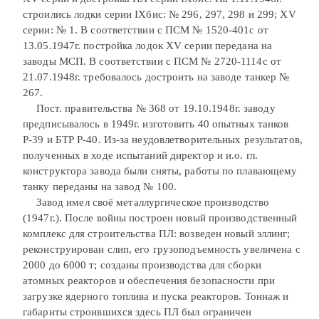
строились лодки серии IXбис: № 296, 297, 298 и 299; XV
серии: № 1. В соответствии с ПСМ № 1520-401с от
13.05.1947г. постройка лодок XV серии передана на
заводы МСП. В соответствии с ПСМ № 2720-1114с от
21.07.1948г. требовалось достроить на заводе танкер №
267.
Пост. правительства № 368 от 19.10.1948г. заводу
предписывалось в 1949г. изготовить 40 опытных танков
Р-39 и БТР Р-40. Из-за неудовлетворительных результатов,
полученных в ходе испытаний директор и и.о. гл.
конструктора завода были сняты, работы по плавающему
танку переданы на завод № 100.
Завод имел своё металлургическое производство
(1947г.). После войны построен новый производственный
комплекс для строительства ПЛ: возведен новый эллинг;
реконструирован слип, его грузоподъемность увеличена с
2000 до 6000 т; созданы производства для сборки
атомных реакторов и обеспечения безопасности при
загрузке ядерного топлива и пуска реакторов. Тоннаж и
габариты строившихся здесь ПЛ был ограничен