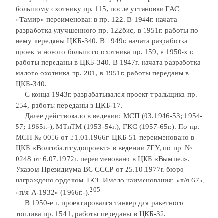
большому охотнику пр. 115, после установки ГАС
«Тамир» переименован в пр. 122. В 1944г. начата
разработка улучшенного пр. 122бис, в 1951г. работы по
нему переданы ЦКБ-340. В 1949г. начата разработка
проекта нового большого охотника пр. 159, в 1950-х г.
работы переданы в ЦКБ-340. В 1947г. начата разработка
малого охотника пр. 201, в 1951г. работы переданы в
ЦКБ-340.
С конца 1943г. разрабатывался проект тральщика пр.
254, работы переданы в ЦКБ-17.
Далее действовало в ведении: МСП (03.1946-53; 1954-
57; 1965г.-), МТиТМ (1953-54г.), ГКС (1957-65г.). По пр.
МСП № 0056 от 31.01.1966г. ЦКБ-51 переименовано в
ЦКБ «Волгобалтсудопроект» в ведении 7ГУ, по пр. №
0248 от 6.07.1972г. переименовано в ЦКБ «Вымпел».
Указом Президиума ВС СССР от 25.10.1977г. бюро
награждено орденом ТКЗ. Имело наименования: «п/я 67»,
205
«п/я А-1932» (1966г.-).
В 1950-е г. проектировался танкер для ракетного
топлива пр. 1541, работы переданы в ЦКБ-32.