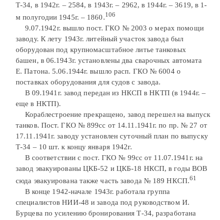
Т-34, в 1942г. – 2584, в 1943г. – 2962, в 1944г. – 3619, в 1-
106
м полугодии 1945г. – 1860.
9.07.1942г. вышло пост. ГКО № 2003 о мерах помощи
заводу. К лету 1943г. литейный участок завода был
оборудован под крупномасштабное литье танковых
башен, в 06.1943г. установлены два сварочных автомата
Е. Патона. 5.06.1944г. вышло расп. ГКО № 6004 о
поставках оборудования для судов с завода.
В 09.1941г. завод передан из НКСП в НКТП (в 1944г. –
еще в НКТП).
Кораблестроение прекращено, завод перешел на выпуск
танков. Пост. ГКО № 899сс от 14.11.1941г. по пр. № 27 от
17.11.1941г. заводу установлен суточный план по выпуску
Т-34 – 10 шт. к концу января 1942г.
В соответствии с пост. ГКО № 99сс от 11.07.1941г. на
завод эвакуированы ЦКБ-52 и ЦКБ-18 НКСП, в годы ВОВ
61
сюда эвакуирована также часть завода № 189 НКСП.
В конце 1942-начале 1943г. работала группа
специалистов НИИ-48 и завода под руководством И.
Бурцева по усилению бронирования Т-34, разработана