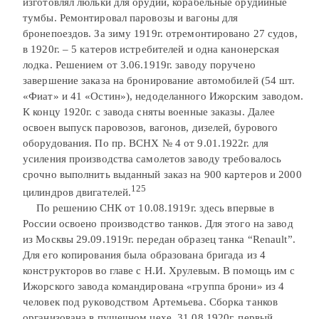
изготовлял люльки для орудий, корабельные орудийные
тумбы. Ремонтировал паровозы и вагоны для
бронепоездов. За зиму 1919г. отремонтировано 27 судов,
в 1920г. – 5 катеров истребителей и одна канонерская
лодка. Решением от 3.06.1919г. заводу поручено
завершение заказа на бронирование автомобилей (54 шт.
«Фиат» и 41 «Остин»), недоделанного Ижорским заводом.
К концу 1920г. с завода сняты военные заказы. Далее
освоен выпуск паровозов, вагонов, дизелей, бурового
оборудования. По пр. ВСНХ № 4 от 9.01.1922г. для
усиления производства самолетов заводу требовалось
срочно выполнить выданный заказ на 900 картеров и 2000
125
цилиндров двигателей.
По решению СНК от 10.08.1919г. здесь впервые в
России освоено производство танков. Для этого на завод
из Москвы 29.09.1919г. передан образец танка “Renault”.
Для его копирования была образована бригада из 4
конструкторов во главе с Н.И. Хрулевым. В помощь им с
Ижорского завода командирована «группа брони» из 4
человек под руководством Артемьева. Сборка танков
организована в пушечном цехе, 31.08.1920г. первый