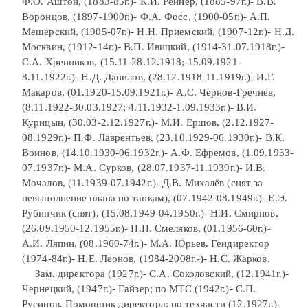
Ф.О. Аштон, (1883-85г.)- К.И. Рейнер, (1885-97г.)- В.В.
Воронцов, (1897-1900г.)- Ф.А. Фосс, (1900-05г.)- А.П.
Мещерский, (1905-07г.)- Н.Н. Приемский, (1907-12г.)- Н.Д.
Москвин, (1912-14г.)- В.П. Ивицкий, (1914-31.07.1918г.)-
С.А. Хренников, (15.11-28.12.1918; 15.09.1921-
8.11.1922г.)- Н.Д. Данилов, (28.12.1918-11.1919г.)- И.Г.
Макаров, (01.1920-15.09.1921г.)- А.С. Чернов-Гречнев,
(8.11.1922-30.03.1927; 4.11.1932-1.09.1933г.)- В.И.
Курицын, (30.03-2.12.1927г.)- М.И. Ершов, (2.12.1927-
08.1929г.)- П.Ф. Лаврентьев, (23.10.1929-06.1930г.)- В.К.
Воинов, (14.10.1930-06.1932г.)- А.Ф. Ефремов, (1.09.1933-
07.1937г.)- М.А. Сурков, (28.07.1937-11.1939г.)- И.В.
Мочалов, (11.1939-07.1942г.)- Д.В. Михалёв (снят за
невыполнение плана по танкам), (07.1942-08.1949г.)- Е.Э.
Рубинчик (снят), (15.08.1949-04.1950г.)- Н.И. Смирнов,
(26.09.1950-12.1955г.)- Н.Н. Смеляков, (01.1956-60г.)-
А.И. Ляпин, (08.1960-74г.)- М.А. Юрьев. Гендиректор
(1974-84г.)- Н.Е. Леонов, (1984-2008г.-)- Н.С. Жарков.
Зам. директора (1927г.)- С.А. Соколовский, (12.1941г.)-
Чернецкий, (1947г.)- Гайзер; по МТС (1942г.)- С.П.
Русинов. Помощник директора: по техчасти (12.1927г.)-