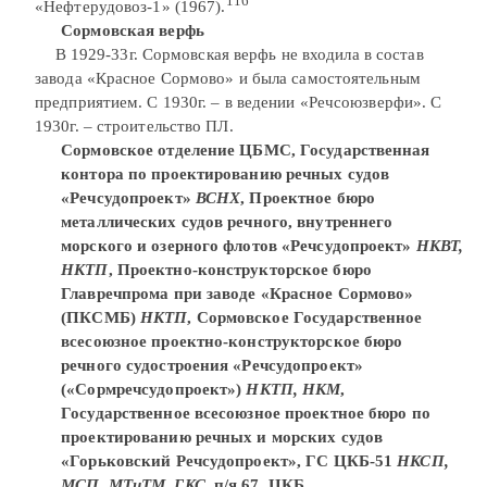
116
«Нефтерудовоз-1» (1967).
Сормовская верфь
В 1929-33г. Сормовская верфь не входила в состав
завода «Красное Сормово» и была самостоятельным
предприятием. С 1930г. – в ведении «Речсоюзверфи». С
1930г. – строительство ПЛ.
Сормовское отделение ЦБМС, Государственная
контора по проектированию речных судов
«Речсудопроект»
ВСНХ
, Проектное бюро
металлических судов речного, внутреннего
морского и озерного флотов «Речсудопроект»
НКВТ,
НКТП
, Проектно-конструкторское бюро
Главречпрома при заводе «Красное Сормово»
(ПКСМБ)
НКТП
, Сормовское Государственное
всесоюзное проектно-конструкторское бюро
речного судостроения «Речсудопроект»
(«Сормречсудопроект»)
НКТП,
НКМ
,
Государственное всесоюзное проектное бюро по
проектированию речных и морских судов
«Горьковский Речсудопроект», ГС ЦКБ-51
НКСП,
МСП
,
МТиТМ, ГКС
, п/я 67, ЦКБ