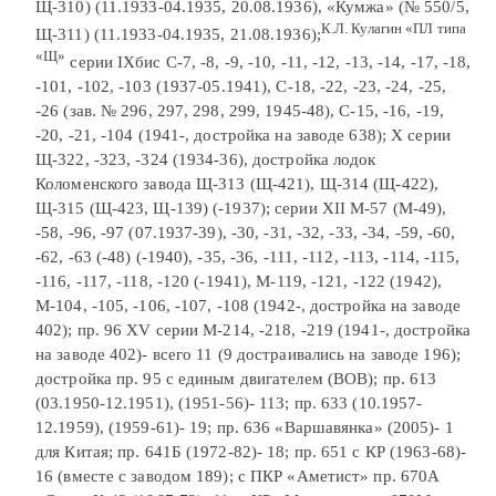
Щ-310) (11.1933-04.1935, 20.08.1936), «Кумжа» (№ 550/5,
К.Л. Кулагин «ПЛ типа
Щ-311) (11.1933-04.1935, 21.08.1936);
«Щ»
серии IХбис С-7, -8, -9, -10, -11, -12, -13, -14, -17, -18,
-101, -102, -103 (1937-05.1941), С-18, -22, -23, -24, -25,
-26 (зав. № 296, 297, 298, 299, 1945-48), С-15, -16, -19,
-20, -21, -104 (1941-, достройка на заводе 638); Х серии
Щ-322, -323, -324 (1934-36), достройка лодок
Коломенского завода Щ-313 (Щ-421), Щ-314 (Щ-422),
Щ-315 (Щ-423, Щ-139) (-1937); серии XII М-57 (М-49),
-58, -96, -97 (07.1937-39), -30, -31, -32, -33, -34, -59, -60,
-62, -63 (-48) (-1940), -35, -36, -111, -112, -113, -114, -115,
-116, -117, -118, -120 (-1941), М-119, -121, -122 (1942),
М-104, -105, -106, -107, -108 (1942-, достройка на заводе
402); пр. 96 XV серии М-214, -218, -219 (1941-, достройка
на заводе 402)- всего 11 (9 достраивались на заводе 196);
достройка пр. 95 с единым двигателем (ВОВ); пр. 613
(03.1950-12.1951), (1951-56)- 113; пр. 633 (10.1957-
12.1959), (1959-61)- 19; пр. 636 «Варшавянка» (2005)- 1
для Китая; пр. 641Б (1972-82)- 18; пр. 651 с КР (1963-68)-
16 (вместе с заводом 189); с ПКР «Аметист» пр. 670А