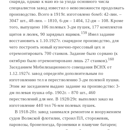
снаряда, однако к маю из-за ухода основного числа
специалистов завод известил о невозможности продолжать
производство. Всего в 1919г. изготовлено бомб: 42-лин. –
3047 шт., 48-лин. – 1810, 6-дм – 1404, 12-дм – 108. Кроме
того, выпущено 106 полевых 3-дм пушек, 177 комплектов
159
щитов и люлек, 90 зарядных ящиков.
Имел задание
восстановить к 1.10.1927г. снарядное производство, для
чего построить новый кузнечно-прессовый цех и
отремонтировать 700 станков. Задание было сорвано (к
160
октябрю было отремонтировано лишь 27 станков).
Заседанием Мобилизационного совещания ВСНХ от
1.12.1927г. завод определён дополнительным по
изготовлению тел и перестволению 3-дм полевой пушки.
Этим же заседанием выдано задание на производство: 3-
дм полевая пушка обр. 1902г. – 870 шт., 460
перестволений для нее. В 1928/29г. выполнял заказ на
изготовление 440 тел 76-мм полевых пушек.
В 1918-20г. завод занимался ремонтом и вооружением
судов Волжской флотилии, строил ПЛ, сторожевик,
паровозы, бронепоезда, броневики и плавучие батареи;