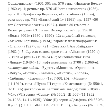
Орджоникидзе» (1931-36); пр. 570 типа «Инженер Белов»
(1960-е)- 1; речные пр. 576 «Шестая пятилетка» (1956),
пр. 791 «Профессор Керичев», «Волго-Балт» (1962-);
река-море пр. 781 «Балтийский-1» (1961); пр. 1557 «50
лет Советской власти» (1967-)- более 80 (вместе с
Волгоградским ССЗ и им. Володарского); пр. 19610
«Волга-4001» (1980-е-1990)- 12; служебный теплоход
«Максим Горький» (-1934); паромы: железнодорожные
«Сталин» (1927), пр. 721 «Советский Азербайджан»
(1962-)- 5;
баржи:
самоходные типа «Абхазия» (1920-е)-
5, типа «Грузия» (1930-34)- 7; бензоналивная типа
«Линда» (1948-)- 18, нефтеналивные на 3700 т (1960-е);
канонерские лодки:
«Бурят», «Монгол», «Орочанин»,
«Вогул», «Вотяк», «Калмык», «Киргиз», «Корел»,
«Сибиряк», «Зырянин» (1907-08);
ПЛ:
«Маркел»
(11.1919), типа «Щука» III серии «Комсомолец» (№ 550/1,
02.1930-) достройка на Балтийском заводе; типа «Щука»
Vбис (VII) серии «Семга» (№ 550/2, Щ-308) (11.1932-
04.1933, 14.11.1935); Vбис (II) серии «Дельфин» (№ 550/3,
Щ-309) (11.1933-04.1934, 20.08.1936), «Белуха» (№ 550/4,