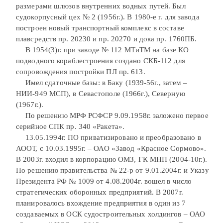
размерами шлюзов внутренних водных путей. Был
судокорпусный цех № 2 (1956г.). В 1980-е г. для завода
построен новый транспортный комплекс в составе
плавсредств пр. 20230 и пр. 20270 и дока пр. 1760ПБ.
В 1954(3)г. при заводе № 112 МТиТМ на базе КО
подводного кораблестроения создано СКБ-112 для
сопровождения постройки ПЛ пр. 613.
Имел сдаточные базы: в Баку (1939-56г., затем –
НИИ-949 МСП), в Севастополе (1966г.), Северную
(1967г.).
По решению МРФ РСФСР 9.09.1958г. заложено первое
серийное СПК пр. 340 «Ракета».
13.05.1994г. ПО приватизировано и преобразовано в
АООТ, с 10.03.1995г. – ОАО «Завод «Красное Сормово».
В 2003г. входил в корпорацию ОМЗ, ГК МНП (2004-10г.).
По решению правительства № 22-р от 9.01.2004г. и Указу
Президента РФ № 1009 от 4.08.2004г. вошел в число
стратегических оборонных предприятий. В 2007г.
планировалось вхождение предприятия в один из 7
создаваемых в ОСК судостроительных холдингов – ОАО