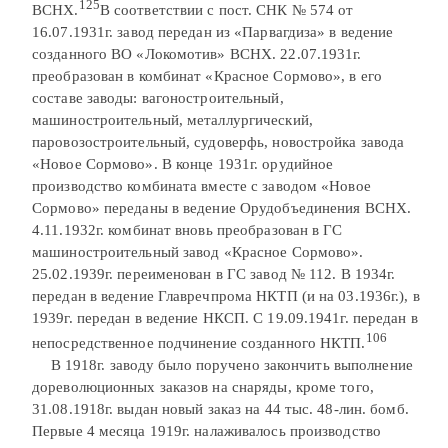
125
ВСНХ.
В соответствии с пост. СНК № 574 от
16.07.1931г. завод передан из «Парвагдиза» в ведение
созданного ВО «Локомотив» ВСНХ. 22.07.1931г.
преобразован в комбинат «Красное Сормово», в его
составе заводы: вагоностроительный,
машиностроительный, металлургический,
паровозостроительный, судоверфь, новостройка завода
«Новое Сормово». В конце 1931г. орудийное
производство комбината вместе с заводом «Новое
Сормово» переданы в ведение Орудобъединения ВСНХ.
4.11.1932г. комбинат вновь преобразован в ГС
машиностроительный завод «Красное Сормово».
25.02.1939г. переименован в ГС завод № 112. В 1934г.
передан в ведение Главречпрома НКТП (и на 03.1936г.), в
1939г. передан в ведение НКСП. С 19.09.1941г. передан в
106
непосредственное подчинение созданного НКТП.
В 1918г. заводу было поручено закончить выполнение
дореволюционных заказов на снаряды, кроме того,
31.08.1918г. выдан новый заказ на 44 тыс. 48-лин. бомб.
Первые 4 месяца 1919г. налаживалось производство