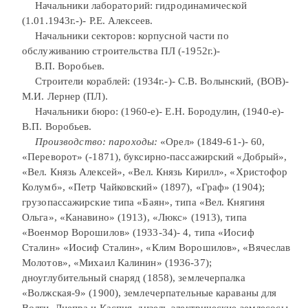
Начальники лабораторий: гидродинамической
(1.01.1943г.-)- Р.Е. Алексеев.
Начальники секторов: корпусной части по
обслуживанию строительства ПЛ (-1952г.)-
В.П. Воробьев.
Строители кораблей: (1934г.-)- С.В. Волынский, (ВОВ)-
М.И. Лернер (ПЛ).
Начальники бюро: (1960-е)- Е.Н. Бородулин, (1940-е)-
В.П. Воробьев.
Производство:
пароходы:
«Орел» (1849-61-)- 60,
«Переворот» (-1871), буксирно-пассажирский «Добрый»,
«Вел. Князь Алексей», «Вел. Князь Кирилл», «Христофор
Колумб», «Петр Чайковский» (1897), «Граф» (1904);
грузопассажирские типа «Баян», типа «Вел. Княгиня
Ольга», «Канавино» (1913), «Люкс» (1913), типа
«Военмор Ворошилов» (1933-34)- 4, типа «Иосиф
Сталин» «Иосиф Сталин», «Клим Ворошилов», «Вячеслав
Молотов», «Михаил Калинин» (1936-37);
дноуглубительный снаряд (1858), землечерпалка
«Волжская-9» (1900), землечерпательные караваны для
Волги, Днепра и Каспия, дизель-электрические землесосы