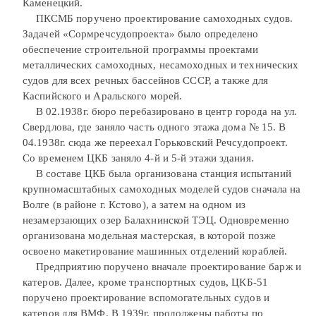
Каменецкий.
ПКСМБ поручено проектирование самоходных судов.
Задачей «Сормречсудопроекта» было определено
обеспечение строительной программы проектами
металлических самоходных, несамоходных и технических
судов для всех речных бассейнов СССР, а также для
Каспийского и Аральского морей.
В 02.1938г. бюро перебазировано в центр города на ул.
Свердлова, где заняло часть одного этажа дома № 15. В
04.1938г. сюда же переехал Горьковский Речсудопроект.
Со временем ЦКБ заняло 4-й и 5-й этажи здания.
В составе ЦКБ была организована станция испытаний
крупномасштабных самоходных моделей судов сначала на
Волге (в районе г. Кстово), а затем на одном из
незамерзающих озер Балахнинской ТЭЦ. Одновременно
организована модельная мастерская, в которой позже
освоено макетирование машинных отделений кораблей.
Предприятию поручено вначале проектирование барж и
катеров. Далее, кроме транспортных судов, ЦКБ-51
поручено проектирование вспомогательных судов и
катеров для ВМФ. В 1939г. продолжены работы по