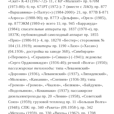
«Скат» К-43 (1967-72)- 11, с КР «Малахит» пр. 670М
(1973-80)- 6; пр. 671РТ (1972-)- 7 (вместе с ЛАО); пр. 877
«Варшавянка» («Палтус») (1984-2000)- 21, пр. 877В Б-871
«Алроса» (1988-90); пр. 877Э «Дельфин», «Орел» (1985),
пр. 877ЭКМ (1980-е)- всего 11; пр. 945 «Барракуда»
(1984); спасательные аппараты пр. 1837 (1970-е), пр.
1837К; глубоководный самоходный аппарат пр. 1855
«Приз» (1986-91)- 4, пр. 18270 «Бестер»; сторожевик №
104 (11.1919);
мониторы
пр. 1190 «Лазо» («Хасан»)
(04.1936-, достройка на заводе 368), «Симбирцев»
(«Перекоп»), «Серышев» («Сиваш») (-1941); ледоколы:
«Серго Орджоникидзе» (1936-40); речной «Волга» (1950);
пассажирские теплоходы:
типа «Леваневский»
«Доронин» (1936), «Леваневский» (1937), «Ляпидевский»,
«Молоков», «Каманин», «Слепнев» (1936-38); типа
«Громов» «Громов», «Чкалов», «Беляков», «Байдуков»,
«Водопьянов», «Коккинаки» (1937); пассажирсие
дизельэлектроходы пр. 20 «Ленин» (1958), «Советский
Союз» (1959); грузовой теплоход пр. 11 «Большая Волга»
(1948);
СПК:
пр. 340 «Ракета» (09.1958-), пр. 342
«Метеор» (1959), пр. 330 «Вихрь» (1962), пр. 1708