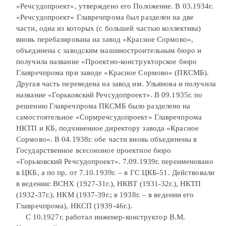
«Речсудопроект», утверждено его Положение. В 03.1934г.
«Речсудопроект» Главречпрома был разделен на две
части, одна из которых (с большей частью коллектива)
вновь перебазирована на завод «Красное Сормово»,
объединена с заводским машиностроительным бюро и
получила название «Проектно-конструкторское бюро
Главречпрома при заводе «Красное Сормово» (ПКСМБ).
Другая часть переведена на завод им. Ульянова и получила
название «Горьковский Речсудопроект». В 09.1935г. по
решению Главречпрома ПКСМБ было разделено на
самостоятельное «Сормречсудопроект» Главречпрома
НКТП и КБ, подчиненное директору завода «Красное
Сормово». В 04.1938г. обе части вновь объединены в
Государственное всесоюзное проектное бюро
«Горьковский Речсудопроект». 7.09.1939г. переименовано
в ЦКБ, а по пр. от 7.10.1939г. – в ГС ЦКБ-51. Действовали
в ведении: ВСНХ (1927-31г.), НКВТ (1931-32г.), НКТП
(1932-37г.), НКМ (1937-39г.; в 1938г. – в ведении его
Главречпрома), НКСП (1939-46г.).
С 10.1927г. работал инженер-конструктор В.М.