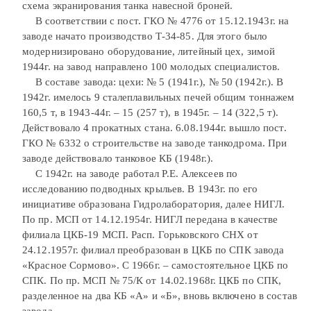
схема экранирования танка навесной броней.
В соответствии с пост. ГКО № 4776 от 15.12.1943г. на
заводе начато производство Т-34-85. Для этого было
модернизировано оборудование, литейный цех, зимой
1944г. на завод направлено 100 молодых специалистов.
В составе завода: цехи: № 5 (1941г.), № 50 (1942г.). В
1942г. имелось 9 сталеплавильных печей общим тоннажем
160,5 т, в 1943-44г. – 15 (257 т), в 1945г. – 14 (322,5 т).
Действовало 4 прокатных стана. 6.08.1944г. вышло пост.
ГКО № 6332 о строительстве на заводе танкодрома. При
заводе действовало танковое КБ (1948г.).
С 1942г. на заводе работал Р.Е. Алексеев по
исследованию подводных крыльев. В 1943г. по его
инициативе образована Гидролаборатория, далее НИГЛ.
По пр. МСП от 14.12.1954г. НИГЛ передана в качестве
филиала ЦКБ-19 МСП. Расп. Горьковского СНХ от
24.12.1957г. филиал преобразован в ЦКБ по СПК завода
«Красное Сормово». С 1966г. – самостоятельное ЦКБ по
СПК. По пр. МСП № 75/К от 14.02.1968г. ЦКБ по СПК,
разделенное на два КБ «А» и «Б», вновь включено в состав
завода.