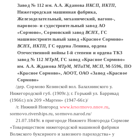
Завод № 112 им. А.А. Жданова
НКСП, НКТП
,
Нижегородская машинная фабрика,
Железоделательный, механический, вагоно-,
паровозо- и судостроительный завод АО
«Сормово», Сормовский завод
ВСНХ
, ГС
машиностроительный завод «Красное Сормово»
ВСНХ, НКТП,
ГС ордена Ленина, ордена
Отечественной войны I-й степени и ордена ТКЗ
завод № 112
МТрМ
, ГС завод «Красное Сормово»
им. А.А. Жданова
МТрМ, МТиТМ
,
МСП
, М-5596, ПО
«Красное Сормово», АООТ, ОАО «Завод «Красное
Сормово»
/дер. Сормово Козинской вол. Балахнинского у.
Нижегородской губ. (1909г.); г. Горький ул. Баррикад
(1966г.) п/я 209 «Мартен» (1947-66г.)/
/г. Нижний Новгород
www.krsormovo.nnov.ru
,
sormovo.riverships.ru, sormovo.narod.ru/
21.07.1849г. в пригороде Нижнего Новгорода Сормове
«Товариществом нижегородской машинной фабрики
Волжского буксирного и завозного пароходства» у