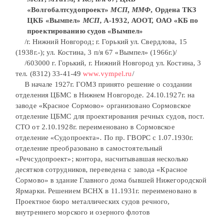
«Волгобалтсудопроект»
МСП, ММФ
, Ордена ТКЗ
ЦКБ «Вымпел»
МСП
, А-1932, АООТ, ОАО «КБ по
проектированию судов «Вымпел»
/г. Нижний Новгород; г. Горький ул. Свердлова, 15
(1938г.-); ул. Костина, 3 п/я 67 «Вымпел» (1966г.)/
/603000 г. Горький, г. Нижний Новгород ул. Костина, 3
тел. (8312) 33-41-49
www.vympel.ru
/
В начале 1927г. ГОМЗ принято решение о создании
отделения ЦБМС в Нижнем Новгороде. 24.10.1927г. на
заводе «Красное Сормово» организовано Сормовское
отделение ЦБМС для проектирования речных судов, пост.
СТО от 2.10.1928г. переименовано в Сормовское
отделение «Судопроекта». По пр. ГВОРС с 1.07.1930г.
отделение преобразовано в самостоятельный
«Речсудопроект»; контора, насчитывавшая несколько
десятков сотрудников, переведена с завода «Красное
Сормово» в здание Главного дома бывшей Нижегородской
Ярмарки. Решением ВСНХ в 11.1931г. переименовано в
Проектное бюро металлических судов речного,
внутреннего морского и озерного флотов