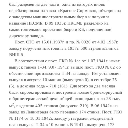
был разделен на две части, одна из которых вновь
перебазирована на завод «Красное Сормово», объединена
с заводским машиностроительным бюро и получила
название ПКСМБ. В 09.1935г. ПКСМБ разделено на
самостоятельное проектное бюро и КБ, подчиненное
директору завода.
Пост. СТО от 15.01.1937г. и пр. № 0026 от 4.02.1937г.
заводу поручено изготовить в 1937г. 500 втулок в/винтов
ВИШ-5.
В соответствии с пост. ГКО № 1сс от 1.07.1941г. начат
выпуск танков Т-34. 9.07.1941г. вышло пост. ГКО № 82 об
обеспечении производства Т-34 на заводе. Им установлен
выпуск в августе 10 машин (выпущено 0), в сентябре 75
(5), а доконца года – 710 (161). Для этого за два месяца
были спроектированы и построены новые бронекорпусный
и бронетермический цехи общей площадью около 28 тыс.
2
м
, выделено 405 станков (получено 219). В 06.1942г. на
завод из Ленинграда было передано 174 станка. Пост. ГКО
№ 1174 от 18.01.1942г. заводу утвержден ежедневный
план выпуска Т-34 в 10 машин. В 1941г. выпущено 173