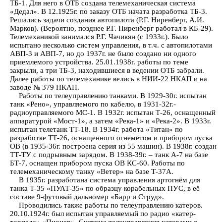
ТБ-1. Для него в ОТБ создана телемеханическая система
«Дедал». В 12.1925г. по заказу ОТБ начата разработка ТБ-3.
Решались задачи создания автопилота (Р.Г. Ниренберг, А.И.
Марков). (Вероятно, позднее Р.Г. Ниренберг работал в КБ-29).
Телемеханикой занимался Р.Г. Чачикян (с 1933г.). Было
испытано несколько систем управления, в т.ч. с автопилотами
АВП-3 и АВП-7, но до 1937г. не было создано ни одного
приемлемого устройства. 25.01.1938г. работы по теме
закрыли, а три ТБ-3, находившиеся в ведении ОТБ забрали.
Далее работы по телемеханике велись в НИИ-22 НКАП и на
заводе № 379 НКАП.
Работы по телеуправлению танками. В 1929-30г. испытан
танк «Рено», управляемого по кабелю, в 1931-32г.-
радиоуправляемого МС-1. В 1932г. испытан Т-26, оснащенный
аппаратурой «Мост-1», а затем «Река-1» и «Река-2». В 1933г.
испытан телетанк ТТ-18. В 1934г. работа «Титан» по
разработке ТТ-26, оснащенного огнеметом и прибором пуска
ОВ (в 1935-36г. построена серия из 55 машин). В 1938г. создан
ТТ-ТУ с подрывным зарядом. В 1938-39г. – танк А-7 на базе
БТ-7, оснащен прибором пуска ОВ КС-60. Работы по
телемеханическому танку «Ветер» на базе Т-37А.
В 1935г. разработана система управления артогнём для
танка Т-35 «ПУАТ-35» по образцу корабельных ПУС, в её
составе 9-футовый дальномер «Барр и Струд».
Проводились также работы по телеуправлению катеров.
20.10.1924г. был испытан управляемый по радио «катер-
торпеда» «Пионер». Система телеуправления катерами с