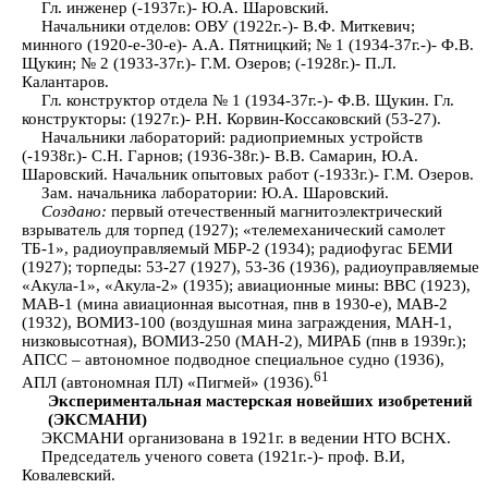
Гл. инженер (-1937г.)- Ю.А. Шаровский.
Начальники отделов: ОВУ (1922г.-)- В.Ф. Миткевич;
минного (1920-е-30-е)- А.А. Пятницкий; № 1 (1934-37г.-)- Ф.В.
Щукин; № 2 (1933-37г.)- Г.М. Озеров; (-1928г.)- П.Л.
Калантаров.
Гл. конструктор отдела № 1 (1934-37г.-)- Ф.В. Щукин. Гл.
конструкторы: (1927г.)- Р.Н. Корвин-Коссаковский (53-27).
Начальники лабораторий: радиоприемных устройств
(-1938г.)- С.Н. Гарнов; (1936-38г.)- В.В. Самарин, Ю.А.
Шаровский. Начальник опытовых работ (-1933г.)- Г.М. Озеров.
Зам. начальника лаборатории: Ю.А. Шаровский.
Создано:
первый отечественный магнитоэлектрический
взрыватель для торпед (1927); «телемеханический самолет
ТБ-1», радиоуправляемый МБР-2 (1934); радиофугас БЕМИ
(1927); торпеды: 53-27 (1927), 53-36 (1936), радиоуправляемые
«Акула-1», «Акула-2» (1935); авиационные мины: ВВС (1923),
МАВ-1 (мина авиационная высотная, пнв в 1930-е), МАВ-2
(1932), ВОМИЗ-100 (воздушная мина заграждения, МАН-1,
низковысотная), ВОМИЗ-250 (МАН-2), МИРАБ (пнв в 1939г.);
АПСС – автономное подводное специальное судно (1936),
61
АПЛ (автономная ПЛ) «Пигмей» (1936).
Экспериментальная мастерская новейших изобретений
(ЭКСМАНИ)
ЭКСМАНИ организована в 1921г. в ведении НТО ВСНХ.
Председатель ученого совета (1921г.-)- проф. В.И,
Ковалевский.