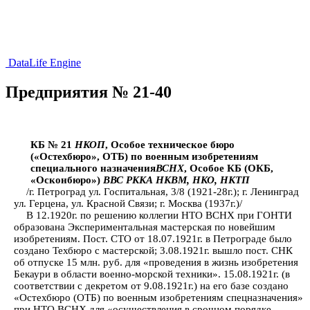
DataLife Engine
Предприятия № 21-40
КБ № 21
НКОП
, Особое техническое бюро
(«Остехбюро», ОТБ) по военным изобретениям
специального назначения
ВСНХ
, Особое КБ (ОКБ,
«Осконбюро»)
ВВС РККА
НКВМ
, НКО, НКТП
/г. Петроград ул. Госпитальная, 3/8 (1921-28г.); г. Ленинград
ул. Герцена, ул. Красной Связи; г. Москва (1937г.)/
В 12.1920г. по решению коллегии НТО ВСНХ при ГОНТИ
образована Экспериментальная мастерская по новейшим
изобретениям. Пост. СТО от 18.07.1921г. в Петрограде было
создано Техбюро с мастерской; 3.08.1921г. вышло пост. СНК
об отпуске 15 млн. руб. для «проведения в жизнь изобретения
Бекаури в области военно-морской техники». 15.08.1921г. (в
соответствии с декретом от 9.08.1921г.) на его базе создано
«Остехбюро (ОТБ) по военным изобретениям спецназначения»
при НТО ВСНХ для «осуществления в срочном порядке