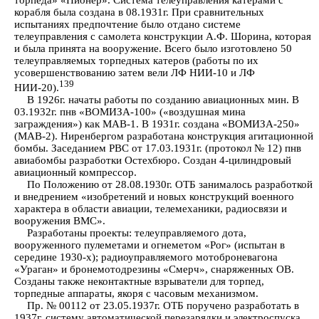
корабля была создана в 08.1931г. При сравнительных
испытаниях предпочтение было отдано системе
телеуправления с самолета конструкции А.Ф. Шорина, которая
и была принята на вооружение. Всего было изготовлено 50
телеуправляемых торпедных катеров (работы по их
усовершенствованию затем вели ЛФ НИИ-10 и ЛФ
139
НИИ-20).
В 1926г. начаты работы по созданию авиационных мин. В
03.1932г. пнв «ВОМИЗА-100» («воздушная мина
заграждения») как МАВ-1. В 1931г. создана «ВОМИЗА-250»
(МАВ-2). Ниренбергом разработана конструкция агитационной
бомбы. Заседанием РВС от 17.03.1931г. (протокол № 12) пнв
авиабомбы разработки Остехбюро. Создан 4-цилиндровый
авиационный компрессор.
По Положению от 28.08.1930г. ОТБ занималось разработкой
и внедрением «изобретений и новых конструкций военного
характера в области авиации, телемеханики, радиосвязи и
вооружения ВМС».
Разработаны проекты: телеуправляемого дота,
вооруженного пулеметами и огнеметом «Рог» (испытан в
середине 1930-х); радиоуправляемого мотоброневагона
«Ураган» и бронемотодрезины «Смерч», снаряженных ОВ.
Созданы также неконтактные взрыватели для торпед,
торпедные аппараты, якоря с часовым механизмом.
Пр. № 00112 от 23.05.1937г. ОТБ поручено разработать в
1937г. систему автоматической перезарядки и электроспуска