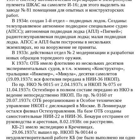
пулемета ШКАС на самолете И-16; для этого выделить на
заводе № 81 помещения для опытных и конструкторских
работ.
В 1934г. создан 1-й отдел – подводных лодок. Созданы:
телеуправляемое автномное подводное специальное судно
(АПСС); автономная подводная лодка (АПЛ) «Пигмей»;
радиотелеуправляемая подводная лодка; малая подводная
лодка. АПСС и АПЛ были построены в нескольких
экземплярах, но на вооружение не приняты.
В 1933г. действовал отдел № 2 модернизации и разработки
новых образцов торпедного оружия.
К 1937г. ОТБ имело флотилию из нескольких десятков
экспериментальных судов, в т.ч. эсминец «Конструктор»,
тральщики «Инженер», «Микула», десятки самолетов
(19.09.1937г. вся флотилия передана в НИИ-36 НКОП).
По пр. НКО № 0015 от 2.04.1937г. и НКОП № 075 от
11.04.1937г. Остехбюро в полном составе передано из НКО в
ведение непосредственно НКОП. По пр. № 0160 от
20.07.1937г. ОТБ реорганизовано в Особое техническое
управление НКОП с дислокацией в Москве. В Ленинграде
остался филиал Остехуправления. На базе ОТБ созданы
самостоятельные НИИ-22 и НИИ-36. Бекаури отстранен от
руководства и арестован, 8.02.1938г. он расстрелян.
КБ-21 имело экспедицию в Кречевицах.
29.06.1937г. вышел пр. НКОП № 00144 о
неудовлетворительной работе КБ (не было выполнено ни одно