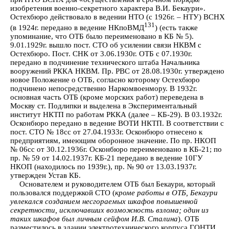
изобретения военно-секретного характера В.И. Бекаури».
Остехбюро действовало в ведении НТО (с 1926г. – НТУ) ВСНХ
131
(в 1924г. передано в ведение НКпоВМД
) (есть также
упоминание, что ОТБ было переименовано в КБ № 5).
9.01.1929г. вышло пост. СТО об усилении связи НКВМ с
Остехбюро. Пост. СНК от 3.06.1930г. ОТБ с 07.1930г.
передано в подчинение технического штаба Начальника
вооружений РККА НКВМ. Пр. РВС от 28.08.1930г. утверждено
новое Положение о ОТБ, согласно которому Остехбюро
подчинено непосредственно Наркомвоенмору. В 1932г.
основная часть ОТБ (кроме морских работ) переведена в
Москву ст. Подлипки и выделена в Экспериментальный
институт НКТП по работам РККА (далее – КБ-29). В 03.1932г.
Осконбюро передано в ведение ВОТИ НКТП. В соответствии с
пост. СТО № 18сс от 27.04.1933г. Осконбюро отнесено к
предприятиям, имеющим оборонное значение. По пр. НКОП
№ 06сс от 30.12.1936г. Осконбюро переименовано в КБ-21; по
пр. № 59 от 14.02.1937г. КБ-21 передано в ведение 10ГУ
НКОП (находилось по 1939г.), пр. № 90 от 13.03.1937г.
утвержден Устав КБ.
Основателем и руководителем ОТБ был Бекаури, который
пользовался поддержкой СТО (
кроме работы в ОТБ, Бекаури
увлекался созданием несгораемых шкафов повышенной
секретности, исключавших возможность взлома; один из
таких шкафов был личным сейфом И.В. Сталина
). ОТБ
разместилось в здании электротехнического корпуса ГОНТИ.