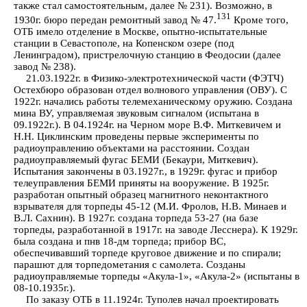
также стал самостоятельным, далее № 231). Возможно, в
131
1930г. бюро передан ремонтный завод № 47.
Кроме того,
ОТБ имело отделение в Москве, опытно-испытательные
станции в Севастополе, на Копенском озере (под
Ленинградом), пристрелочную станцию в Феодосии (далее
завод № 238).
21.03.1922г. в Физико-электротехнической части (ФЭТЧ)
Остехбюро образован отдел волнового управления (ОВУ). С
1922г. начались работы телемеханическому оружию. Создана
мина ВУ, управляемая звуковым сигналом (испытана в
09.1922г.). В 04.1924г. на Черном море В.Ф. Миткевичем и
Н.Н. Циклинским проведены первые эксперименты по
радиоуправлению объектами на расстоянии. Создан
радиоуправляемый фугас БЕМИ (Бекаури, Миткевич).
Испытания закончены в 03.1927г., в 1929г. фугас и прибор
телеуправления БЕМИ приняты на вооружение. В 1925г.
разработан опытный образец магнитного неконтактного
взрывателя для торпеды 45-12 (М.И. Фролов, Н.В. Минаев и
В.Л. Сахнин). В 1927г. создана торпеда 53-27 (на базе
торпеды, разработанной в 1917г. на заводе Лесснера). К 1929г.
была создана и пнв 18-дм торпеда; прибор ВС,
обеспечивавший торпеде круговое движение и по спирали;
парашют для торпедометания с самолета. Созданы
радиоуправляемые торпеды «Акула-1», «Акула-2» (испытаны в
08-10.1935г.).
По заказу ОТБ в 11.1924г. Туполев начал проектировать