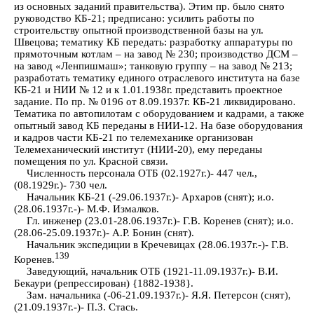
из основных заданий правительства). Этим пр. было снято
руководство КБ-21; предписано: усилить работы по
строительству опытной производственной базы на ул.
Швецова; тематику КБ передать: разработку аппаратуры по
прямоточным котлам – на завод № 230; производство ДСМ –
на завод «Ленпишмаш»; танковую группу – на завод № 213;
разработать тематику единого отраслевого института на базе
КБ-21 и НИИ № 12 и к 1.01.1938г. представить проектное
задание. По пр. № 0196 от 8.09.1937г. КБ-21 ликвидировано.
Тематика по автопилотам с оборудованием и кадрами, а также
опытный завод КБ переданы в НИИ-12. На базе оборудования
и кадров части КБ-21 по телемеханике организован
Телемеханический институт (НИИ-20), ему переданы
помещения по ул. Красной связи.
Численность персонала ОТБ (02.1927г.)- 447 чел.,
(08.1929г.)- 730 чел.
Начальник КБ-21 (-29.06.1937г.)- Архаров (снят); и.о.
(28.06.1937г.-)- М.Ф. Измалков.
Гл. инженер (23.01-28.06.1937г.)- Г.В. Коренев (снят); и.о.
(28.06-25.09.1937г.)- А.Р. Бонин (снят).
Начальник экспедиции в Кречевицах (28.06.1937г.-)- Г.В.
139
Коренев.
Заведующий, начальник ОТБ (1921-11.09.1937г.)- В.И.
Бекаури (репрессирован) {1882-1938}.
Зам. начальника (-06-21.09.1937г.)- Я.Я. Петерсон (снят),
(21.09.1937г.-)- П.З. Стась.