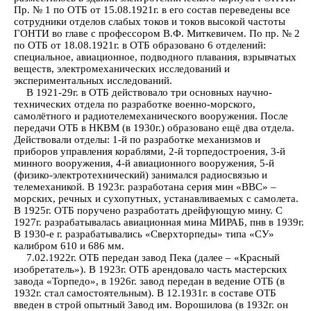
Пр. № 1 по ОТБ от 15.08.1921г. в его состав переведены все
сотрудники отделов слабых токов и токов высокой частоты
ГОНТИ во главе с профессором В.Ф. Миткевичем. По пр. № 2
по ОТБ от 18.08.1921г. в ОТБ образовано 6 отделений:
специальное, авиационное, подводного плавания, взрывчатых
веществ, электромеханических исследований и
экспериментальных исследований.
В 1921-29г. в ОТБ действовало три основных научно-
технических отдела по разработке военно-морского,
самолётного и радиотелемеханического вооружения. После
передачи ОТБ в НКВМ (в 1930г.) образовано ещё два отдела.
Действовали отделы: 1-й по разработке механизмов и
приборов управления кораблями, 2-й торпедостроения, 3-й
минного вооружения, 4-й авиационного вооружения, 5-й
(физико-электротехнический) занимался радиосвязью и
телемеханикой. В 1923г. разработана серия мин «ВВС» –
морских, речных и сухопутных, устанавливаемых с самолета.
В 1925г. ОТБ поручено разработать дрейфующую мину. С
1927г. разрабатывалась авиационная мина МИРАБ, пнв в 1939г.
В 1930-е г. разрабатывались «Сверхторпеды» типа «СУ»
калибром 610 и 686 мм.
7.02.1922г. ОТБ передан завод Пека (далее – «Красный
изобретатель»). В 1923г. ОТБ арендовало часть мастерских
завода «Торпедо», в 1926г. завод передан в ведение ОТБ (в
1932г. стал самостоятельным). В 12.1931г. в составе ОТБ
введен в строй опытный Завод им. Ворошилова (в 1932г. он