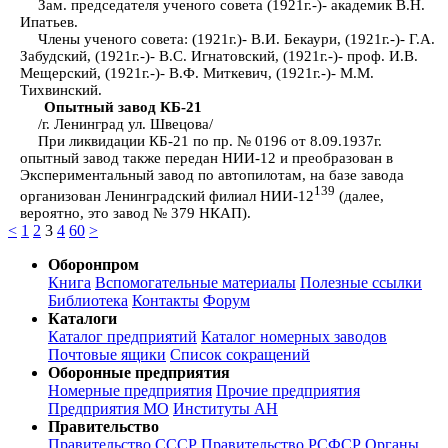
Зам. председателя ученого совета (1921г.-)- академик В.Н.
Ипатьев.
Члены ученого совета: (1921г.)- В.И. Бекаури, (1921г.-)- Г.А.
Забудский, (1921г.-)- В.С. Игнатовский, (1921г.-)- проф. И.В.
Мещерский, (1921г.-)- В.Ф. Миткевич, (1921г.-)- М.М.
Тихвинский.
Опытный завод КБ-21
/г. Ленинград ул. Швецова/
При ликвидации КБ-21 по пр. № 0196 от 8.09.1937г.
опытный завод также передан НИИ-12 и преобразован в
Экспериментальный завод по автопилотам, на базе завода
139
организован Ленинградский филиал НИИ-12
(далее,
вероятно, это завод № 379 НКАП).
<
1
2
3
4
60
>
Оборонпром
Книга
Вспомогательные материалы
Полезные ссылки
Библиотека
Контакты
Форум
Каталоги
Каталог предприятий
Каталог номерных заводов
Почтовые ящики
Список сокращений
Оборонные предприятия
Номерные предприятия
Прочие предприятия
Предприятия МО
Институты АН
Правительство
Правительство СССР
Правительство РСФСР
Органы