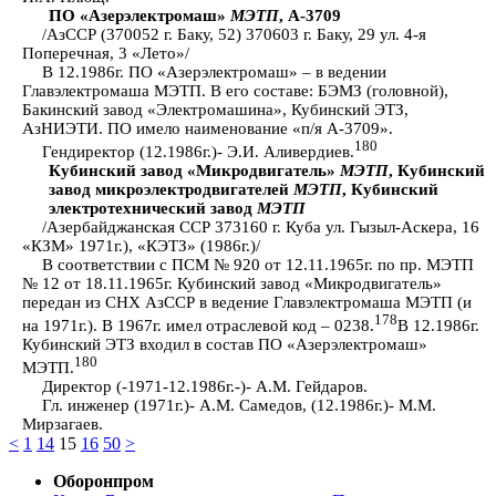
ПО «Азерэлектромаш»
МЭТП
, А-3709
/АзССР (370052 г. Баку, 52) 370603 г. Баку, 29 ул. 4-я
Поперечная, 3 «Лето»/
В 12.1986г. ПО «Азерэлектромаш» – в ведении
Главэлектромаша МЭТП. В его составе: БЭМЗ (головной),
Бакинский завод «Электромашина», Кубинский ЭТЗ,
АзНИЭТИ. ПО имело наименование «п/я А-3709».
180
Гендиректор (12.1986г.)- Э.И. Аливердиев.
Кубинский завод «Микродвигатель»
МЭТП
, Кубинский
завод микроэлектродвигателей
МЭТП
, Кубинский
электротехнический завод
МЭТП
/Азербайджанская ССР 373160 г. Куба ул. Гызыл-Аскера, 16
«КЗМ» 1971г.), «КЭТЗ» (1986г.)/
В соответствии с ПСМ № 920 от 12.11.1965г. по пр. МЭТП
№ 12 от 18.11.1965г. Кубинский завод «Микродвигатель»
передан из СНХ АзССР в ведение Главэлектромаша МЭТП (и
178
на 1971г.). В 1967г. имел отраслевой код – 0238.
В 12.1986г.
Кубинский ЭТЗ входил в состав ПО «Азерэлектромаш»
180
МЭТП.
Директор (-1971-12.1986г.-)- А.М. Гейдаров.
Гл. инженер (1971г.)- А.М. Самедов, (12.1986г.)- М.М.
Мирзагаев.
<
1
14
15
16
50
>
Оборонпром