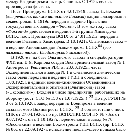
между Владимирским ш. и р. Синичка. С 1915г. велось
производство фосгена.
Пост. Президиума ВСНХ от 4.01.1919г. завод П. Беккеля
(
встречалось также написание Баккеля
) национализирован и
секвестрован. В 1919г. передан в ведение Правления
государственных заводов «Фосген». В том же году завод
«Фосген-3» действовал в ведении 1-й группы Химотдела
ВСНХ, пост. Президиума ВСНХ от 24.01.1921г. передан в
ведение Главанила Химотдела. В 10.1921г. Ольгинский завод –
64
в ведении Анилинзаводов Главхимпрома ВСНХ
(
его
называли также Владимирский химзавод
).
В 1920-е г. на базе Ольгинского завода и спецлаборатории
ФХИ им. В.Я. Карпова создан Экспериментальный завод № 1
Анилтреста. Решением РВС от 23.03.1925г. часть
Экспериментального завода № 1 и Ольгинский химический
завод были переданы в ведение ГУВП и объединены
1.08.1925г. в единый военно-химический Объединенный
Экспериментальный и опытный (Ольгинский) завод
(«Эксольхим»). Входил в число предприятий, работающих на
125
оборону (пост. СТО № 158 от 1.07.1925г.)
По пр. ГУВП №
3 от 5.10.1926г. завод передан из Военпрома в ведение
125
создаваемого Вохимтреста ВСНХ.
В соответствии с пост.
СНК от 27.04.1926г. по пр. ВСНХ/НКВМ/ОГПУ № 73сс от
9.07.1927г. он с 1.10.1927г. переименован в завод № 70
«Эксольхим» в ведении Вохимтреста УВП ВСНХ (пр. ВСНХ
№ 86с от 22.09.1927г. исполнение предыдущего приказа было