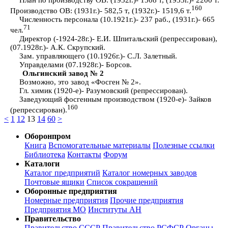
160
Производство ОВ: (1931г.)- 582,5 т, (1932г.)- 1519,6 т.
Численность персонала (10.1921г.)- 237 раб., (1931г.)- 665
71
чел.
Директор (-1924-28г.)- Е.И. Шпитальский (репрессирован),
(07.1928г.)- А.К. Скрупский.
Зам. управляющего (10.1926г.)- С.Л. Залетный.
Управделами (07.1928г.)- Борсов.
Ольгинский завод № 2
Возможно, это завод «Фосген № 2».
Гл. химик (1920-е)- Разумовский (репрессирован).
Заведующий фосгенным производством (1920-е)- Зайков
160
(репрессирован).
<
1
12
13
14
60
>
Оборонпром
Книга
Вспомогательные материалы
Полезные ссылки
Библиотека
Контакты
Форум
Каталоги
Каталог предприятий
Каталог номерных заводов
Почтовые ящики
Список сокращений
Оборонные предприятия
Номерные предприятия
Прочие предприятия
Предприятия МО
Институты АН
Правительство
Правительство СССР
Правительство РСФСР
Органы