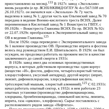
133
приостановлено на месяц).
В 1927г. завод «Эксольхим»
вновь разделён (
в
пр. ВСНХ/НКВМД/ОГПУ № 4сс/567/108 от
26.10.1927г. он значится как «Эксольхим» № 7
): часть
выделена в завод № 1; другая часть как Ольгинский завод № 70
передана в ведение Военно-кислотного треста ВСНХ. Далее
переименован в Кислотный завод № 1 Вокистреста ГВПУ, с
09.1928г. – Вокистреста Главхима ВСНХ По пр. ВСНХ № 92с
от 22.07.1929г. преобразован в Экспериментальный завод по
125
ОВ в ведении Главхима.
После 1926г. сюда переведено с Экспериментального завода
№ 1 валовое производство ОВ. Производство иприта и фосгена
велось под руководством Е.И. Шпитальского. В 1929г. он был
осужден, но продолжал работать на прежнем месте в качестве
заключенного до самой смерти в 1931г.
В 1928г. завод имел два основных производственных
корпуса, в которых действовали производства: один корпус
(вещество «И», фосген, дифосген, четырёххлористый титан,
хлораустофенол, уксусный ангидрид), другой корпус (иприт,
люизит, дифенилхлорарсин, хлорсульфиновая кислота,
125
трёххлористый мышьяк, хлористый алюминий).
С 02.1931г.
начал работать опытный сектор, к 1932г. в нем работало 23
опытных установки (производство дифенилцианарсина,
хлорциана, бромбензилцианида, синильной кислоты, люизита,
иприта, газа «циклон», хлорфенола). Сырье поставлялось с
расположенного рядом завода «Нефтегаз».
План по производству ОВ: (1932г.)- 1508 т, (1933г.)- 2200 т.