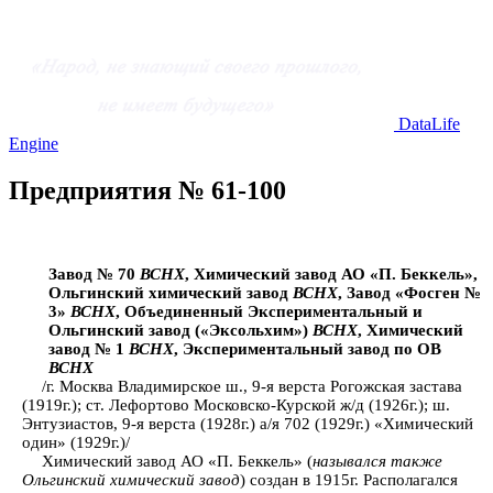
DataLife
Engine
Предприятия № 61-100
Завод № 70
ВСНХ
, Химический завод АО «П. Беккель»,
Ольгинский химический завод
ВСНХ
, Завод «Фосген №
3»
ВСНХ
, Объединенный Экспериментальный и
Ольгинский завод («Эксольхим»)
ВСНХ
, Химический
завод № 1
ВСНХ
, Экспериментальный завод по ОВ
ВСНХ
/г. Москва Владимирское ш., 9-я верста Рогожская застава
(1919г.); ст. Лефортово Московско-Курской ж/д (1926г.); ш.
Энтузиастов, 9-я верста (1928г.) а/я 702 (1929г.) «Химический
один» (1929г.)/
Химический завод АО «П. Беккель» (
назывался также
Ольгинский химический завод
) создан в 1915г. Располагался