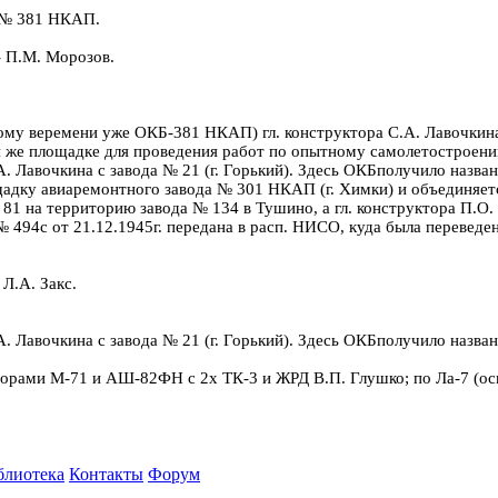
д № 381 НКАП.
)- П.М. Морозов.
тому веремени уже ОКБ-381 НКАП) гл. конструктора С.А. Лавочки
 же площадке для проведения работ по опытному самолетостроению
А. Лавочкина с завода № 21 (г. Горький). Здесь ОКБполучило назва
ощадку авиаремонтного завода № 301 НКАП (г. Химки) и объединяет
 81 на территорию завода № 134 в Тушино, а гл. конструктора П.О.
 № 494с от 21.12.1945г. передана в расп. НИСО, куда была перевед
 Л.А. Закс.
А. Лавочкина с завода № 21 (г. Горький). Здесь ОКБполучило назва
оторами М-71 и АШ-82ФН с 2х ТК-3 и ЖРД В.П. Глушко; по Ла-7 (о
блиотека
Контакты
Форум