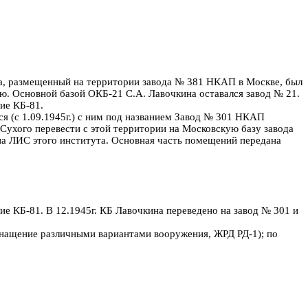
на, размещенный на территории завода № 381 НКАП в Москве, был
. Основной базой ОКБ-21 С.А. Лавочкина оставался завод № 21.
ние КБ-81.
ся (с 1.09.1945г.) с ним под названием Завод № 301 НКАП
 Сухого перевести с этой территории на Московскую базу завода
ена ЛИС этого института. Основная часть помещений передана
ние КБ-81. В 12.1945г. КБ Лавочкина переведено на завод № 301 и
снащение различными вариантами вооружения, ЖРД РД-1); по