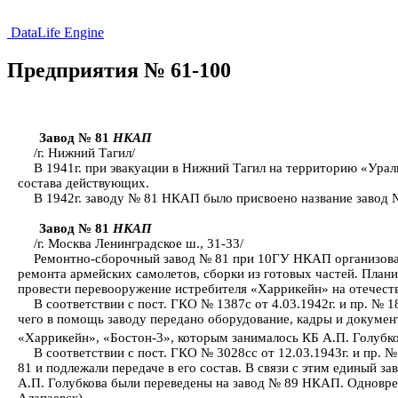
DataLife Engine
Предприятия № 61-100
Завод № 81
НКАП
/г. Нижний Тагил/
В 1941г. при эвакуации в Нижний Тагил на территорию «Ур
состава действующих.
В 1942г. заводу № 81 НКАП было присвоено название завод
Завод № 81
НКАП
/г. Москва Ленинградское ш., 31-33/
Ремонтно-сборочный завод № 81 при 10ГУ НКАП организован 
ремонта армейских самолетов, сборки из готовых частей. Плани
провести перевооружение истребителя «Харрикейн» на отечест
В соответствии с пост. ГКО № 1387с от 4.03.1942г. и пр. № 
чего в помощь заводу передано оборудование, кадры и документ
«Харрикейн», «Бостон-3», которым занималось КБ А.П. Голубко
В соответствии с пост. ГКО № 3028сс от 12.03.1943г. и пр.
81 и подлежали передаче в его состав. В связи с этим единый з
А.П. Голубкова были переведены на завод № 89 НКАП. Одноврем
Алапаевск).