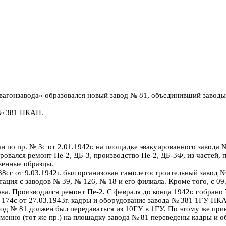
алвагонзавода» образовался новый завод № 81, объединивший за
 № 381 НКАП.
по пр. № 3с от 2.01.1942г. на площадке эвакуированного завода 
ровался ремонт Пе-2, ДБ-3, производство Пе-2, ДБ-3Ф, из частей,
венные образцы.
188сс от 9.03.1942г. был организован самолетостроительный завод
ация с заводов № 39, № 126, № 18 и его филиала. Кроме того, с 0
ва. Производился ремонт Пе-2. С февраля до конца 1942г. собрано
 № 174с от 27.03.1943г. кадры и оборудование завода № 381 1ГУ Н
авод № 81 должен был передаваться из 10ГУ в 1ГУ. По этому же пр
енно (тот же пр.) на площадку завода № 81 переведены кадры и о