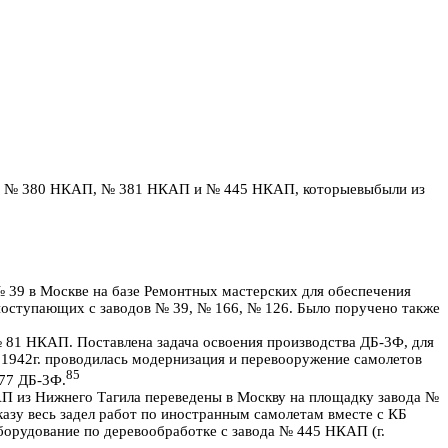
воды № 380 НКАП, № 381 НКАП и № 445 НКАП, которыевыбыли из
№ 39 в Москве на базе Ремонтных мастерских для обеспечения
 поступающих с заводов № 39, № 166, № 126. Было поручено также
 № 81 НКАП. Поставлена задача освоения производства ДБ-3Ф, для
9.1942г. проводилась модернизация и перевооружение самолетов
85
 77 ДБ-3Ф.
КАП из Нижнего Тагила переведены в Москву на площадку завода №
иказу весь задел работ по иностранным самолетам вместе с КБ
борудование по деревообработке с завода № 445 НКАП (г.