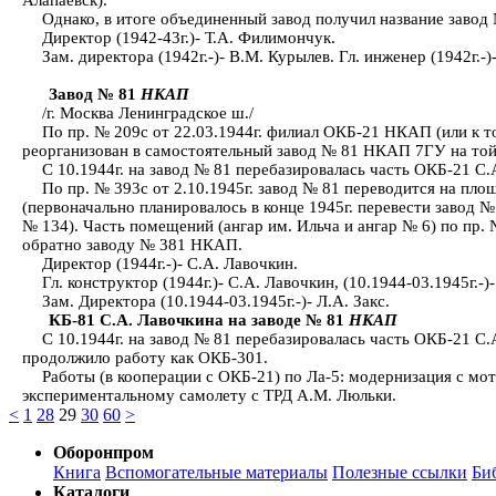
Однако, в итоге объединенный завод получил название заво
Директор (1942-43г.)- Т.А. Филимончук.
Зам. директора (1942г.-)- В.М. Курылев. Гл. инженер (1942г.-
Завод № 81
НКАП
/г. Москва Ленинградское ш./
По пр. № 209с от 22.03.1944г. филиал ОКБ-21 НКАП (или к 
реорганизован в самостоятельный завод № 81 НКАП 7ГУ на той
С 10.1944г. на завод № 81 перебазировалась часть ОКБ-21 С.
По пр. № 393с от 2.10.1945г. завод № 81 переводится на пл
(первоначально планировалось в конце 1945г. перевести завод №
№ 134). Часть помещений (ангар им. Ильча и ангар № 6) по пр.
обратно заводу № 381 НКАП.
Директор (1944г.-)- С.А. Лавочкин.
Гл. конструктор (1944г.)- С.А. Лавочкин, (10.1944-03.1945г.-)-
Зам. Директора (10.1944-03.1945г.-)- Л.А. Закс.
КБ-81 С.А. Лавочкина на заводе № 81
НКАП
С 10.1944г. на завод № 81 перебазировалась часть ОКБ-21 С.
продолжило работу как ОКБ-301.
Работы (в кооперации с ОКБ-21) по Ла-5: модернизация с м
экспериментальному самолету с ТРД А.М. Люльки.
<
1
28
29
30
60
>
Оборонпром
Книга
Вспомогательные материалы
Полезные ссылки
Би
Каталоги