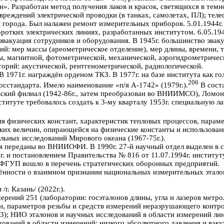
». Разработан метод получения лаков и красок, светящихся в темно
вреждений электрической проводки (в танках, самолетах, ПЛ); теле
 города. Был налажен ремонт измерительных приборов. 5.01.1944г
коротких электрических линиях, разработанных институтом. 6.05.1
вакуация сотрудников и оборудования. В 1945г. большинство эвак
рий: мер массы (ареометрическое отделение), мер длины, времени,
ы, магнитной, фотометрической, механической, аэрогидрометричес
торий: акустической, рентгенометрической, радиологической.
1971г. награждён орденом ТКЗ. В 1977г. на базе института как г
206
стандарта. Имело наименование «п/я А-1742» (1979г.).
В сост
вский филиал (1942-86г., затем преобразован во ВНИИМСО), Ломоно
ституте требовалось создать к 3-му кварталу 1953г. специальную л
я физических констант, характеристик тепловых процессов, парам
ких величин, опирающейся на физические константы и использовани
ьных исследований Мирового океана (1967-75г.).
ения переданы во ВНИИОФИ. В 1990г. 27-й научный отдел выделен 
. и постановлением Правительства № 816 от 11.07.1994г. институт
. ФГУП вошло в перечень стратегических оборонных предприятий.
ённости о взаимном признании национальных измерительных этало
. Казань/ (2022г.).
рений 251 (лаборатории: госэталонов длины, угла и лазеров метро
, параметров резьбы и средств измерений неразрушающего контрол
3); НИО эталонов и научных исследований в области измерений ли
ований в области измерений: низкого абсолютного давления и ваку