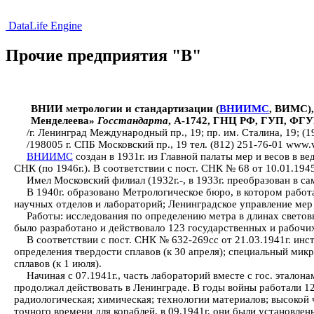
DataLife Engine
Прочие предприятия "В"
ВНИИ метрологии и стандартизации (
ВНИИМС
, ВИМС)
Менделеева»
Госстандарта
, А-1742, ГНЦ РФ, ГУП, Ф
/г. Ленинград Международный пр., 19; пр. им. Сталина, 19; (1
/198005 г. СПБ Московский пр., 19 тел. (812) 251-76-01 www.v
ВНИИМС
создан в 1931г. из Главной палаты мер и весов в 
СНК (по 1946г.). В соответствии с пост. СНК № 68 от 10.01.1
Имел Московский филиал (1932г.-, в 1933г. преобразован в
В 1940г. образовано Метрологическое бюро, в котором работа
научных отделов и лабораторий; Ленинградское управление мер 
Работы: исследования по определению метра в длинах светов
было разработано и действовало 123 государственных и рабоч
В соответствии с пост. СНК № 632-269сс от 21.03.1941г. ин
определения твердости сплавов (к 30 апреля); специальный ми
сплавов (к 1 июля).
Начиная с 07.1941г., часть лабораторий вместе с гос. этало
продолжал действовать в Ленинграде. В годы войны работали 12
радиологическая; химическая; технологии материалов; высокой
точного времени для кораблей, в 09.1941г. они были установле