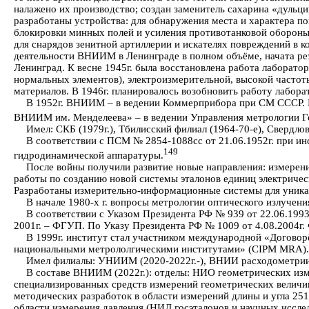
налажено их производство; создан заменитель сахарина «дульцин
разработаны устройства: для обнаружения места и характера по
блокировки минных полей и усиления противотанковой обороны
для снарядов зенитной артиллерии и искателях повреждений в 
деятельности ВНИИМ в Ленинграде в полном объёме, начата реэ
Ленинград. К весне 1945г. была восстановлена работа лаборато
нормальных элементов), электроизмерительной, высокой частот
материалов. В 1946г. планировалось возобновить работу лабора
В 1952г. ВНИИМ – в ведении Коммерприбора при СМ СССР. В 
ВНИИМ им. Менделеева» – в ведении Управления метрологии Гос
Имел: СКБ (1979г.), Тбилисский филиал (1964-70-е), Свердло
В соответствии с ПСМ № 2854-1088сс от 21.06.1952г. при ин
149
гидродинамической аппаратуры.
После войны получили развитие новые направления: измерени
работы по созданию новой системы эталонов единиц электричес
Разработаны измерительно-информационные системы для уникал
В начале 1980-х г. вопросы метрологии оптического излуч
В соответствии с Указом Президента РФ № 939 от 22.06.1993г
2001г. – ФГУП. По Указу Президента РФ № 1009 от 4.08.2004г
В 1999г. институт стал участником международной «Договор
национальными метрололгическими институтами» (CIPM MRA).
Имел филиалы: УНИИМ (2020-2022г.-), ВНИИ расходометрии /г
В составе ВНИИМ (2022г.): отделы: НИО геометрических изме
специализированных средств измерений геометрических величин
методических разработок в области измерений длины и угла 251
области измерения давления (НИЛ госэталонов и научных исслед