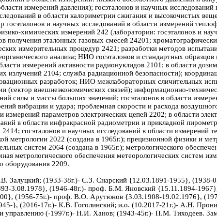
бласти измерений давления); госэталонов и научных исследований
сследований в области калориметрии сжигания и высокочистых веще
р госэталонов и научных исследований в области измерений тепло
изико-химических измерений 242 (лаборатории: госэталонов и нау
дов получения эталонных газовых смесей 24201; хроматографическ
еских измерительных процедур 2421; разработки методов испытани
неорганического анализа; НИО госэталонов и стандартных образцо
ласти измерений активности радионуклидов 2101; в области дозиме
 излучений 2104; служба радиационной безопасности); координац
новационных разработок; НИО межлабораторных сличительных исп
и (сектор внешнеэкономических связей); информационно-техничес
ний силы и массы больших значений; госэталонов в области измерен
рений вибрации и удара; проблемная скорости и расхода воздушного
и измерений параметров электрических цепей 2202; в области элект
ваний в области инфракрасной радиометрии и прикладной пирометр
 2414; госэталонов и научных исследований в области измерений т
ой метрологии 2022 (создана в 1965г.); прецизионной физики и м
ных систем 2064 (создана в 1965г.); метрологического обеспече
мная метрологического обеспечения метеорологических систем изм
о оборудования 2209.
.В. Залуцкий; (1933-38г.)- С.З. Снарский {12.03.1891-1955}, (1938-
93-3.08.1978}, (1946-48г.)- проф. Б.М. Яновский {15.11.1894-1967},
000}, (1956-75г.)- проф. В.О. Арутюнов {3.03.1908-19.02.1976}, (19
945-}, (2016-17г.)- К.В. Гоголинский; и.о. (10.2017-21г.)- А.Н. Прон
и управлению (-1997г.)- Н.И. Ханов; (1943-45г.)- П.М. Тиходеев. Зам