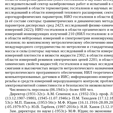
исследовательский сектор калибровочных работ и испытаний в о
исследований в области термометрии; госэталонов и научных и
исследований в области измерений теплового расширения; секто
аэрогидрофизических параметров; НИО госэталонов в области ф
(в её составе секторы: гравиметрических и динамических мето
параметров дисперсных сред 2423; исследований физико-химич
измерений 2422); НИО госэталонов в области органического и 
измерений ионизирующих излучений 210 (НИЛ госэталонов: в об
в области нейтронных измерений и спектрометрии ионизирующих
эталонов; по комплексному метрологическому обеспечению ин
международного сотрудничества по метрологии и стандартизаци
массы и силы (секторы: научных исследований в области измере
измерений плотности и вязкости жидкости 2302; в области изме
области измерений режимов электрических цепей 2201; в област
химических свойств жидкостей; госэталонов и научных исследо
сжигания и высокочистых веществ метрологического назначения
метрологического программного обеспечения; НИЛ теоретическ
компьютеризованных датчиков и ИИС; информационно-измеритель
резьбы и средств измерений неразрушающего контроля; пробле
электромагнитной совместимости и безопасности низковольтног
Численность персонала (06.1941г.)- более 600 чел.
Директор (1931-32г.)- А.М. Семенов; и.о. (1932-33г.)- проф. Л
{13.12.1907-1980}, (1945-11.07.1946г.)- П.М. Тиходеев {17.12.18
53г.)- М.П. Павлов, (1953-56г.)- М.Ф. Юдин {16.11.1916-28.09.2
(-05.1979-97г.)- Ю.В. Тарбеев, (1997-2016г.)- Н.И. Ханов {3.12.1
Зам. директора: по науке (-1953г.)- М.Ф. Юдин; по экономике 