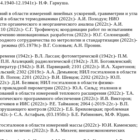
4.1940-12.1941г.)- Н.Ф. Гаркуша.
аний в области измерений линейных ускорений, гравиметрии и угла
ний в области термодинамики (2022г.)- А.И. Походун; НИО
ти органического и неорганического анализа (2022г.)- А.И.
10 (2022г.)- С.Г. Трофимчук; координации работ по испытаниям
печению инновационных разработок (2022г.)- Ю.Г. Солонецкий;
дного сотрудничества по метрологии и стандартизации (2022г.)-
; режима (05.1979г.)- В.Г. Соловьев; А.Н. Пронин.
ремени (1942г.)- В.Л. Лассан; фотометрической (1942г.)- П.М.
 П.Н. Агалецкий; радиологической (1942г.)- Л.Н. Богоявленский;
ператур (1942г.)- В.И. Парвицкий; 2101 (2022г.)- И.А. Харитонов;
льский; 2302 (2019г.)- А.А. Демьянов; НИЛ госэталонов в области
В. Попов; 2201 (2022г.)- В.И. Шевцов; 2202 (2022г.)- Ю.П.
2г.)- Д.И. Беляков; НИЛ госэталонов в области физико-
 прикладной пирометрии (2022г.)- Ю.А. Сильд; эталонов и
ований в области измерений теплового расширения (2022г.)- Т.А.
ологического программного обеспечения (2022г.)- И.В. Викторов;
чиков и ИИС (2022г.)- Р.Е. Тайманов; 2064 (-2019-22г.-)- В.П.
зрушающего контроля (2022г.)- Е.Б. Брюховецкая; проблемная
2г.-)- С.А. Астафьев, (03.1950г.)- Б.Е. Рабинович, М.Ф. Юдин.
госэталонов в области измерений массы (2022г.)- Ю.И. Каменских;
ческих величин (2022г.)- В.А. Михеев; внешнеэкономических