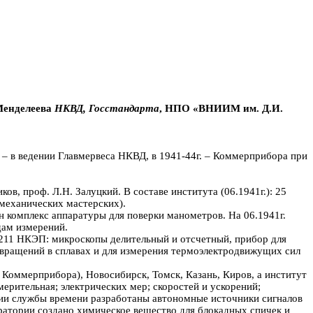
Менделеева
НКВД,
Госстандарта
, НПО «ВНИИМ им. Д.И.
. – в ведении Главмервеса НКВД, в 1941-44г. – Коммерприбора при
в, проф. Л.Н. Залуцкий. В составе института (06.1941г.): 25
 механических мастерских).
н комплекс аппаратуры для поверки манометров. На 06.1941г.
дам измерений.
№ 211 НКЭП: микроскопы делительный и отсчетный, прибор для
евращений в сплавах и для измерения термоэлектродвижущих сил
о Коммерприбора), Новосибирск, Томск, Казань, Киров, а институт
мерительная; электрических мер; скоростей и ускорений;
рии службы времени разработаны автономные источники сигналов
оратории создано химическое вещество для блокадных спичек и