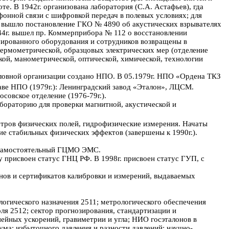
те. В 1942г. организована лаборатория (С.А. Астафьев), гда
фонной связи с шифровкой передач в полевых условиях; для
. вышло постановление ГКО № 4890 об акустических взрывателях
944г. вышел пр. Коммерприбора № 112 о восстановлении
уированного оборудования и сотрудников возвращены в
 термометрической, образцовых электрических мер (отделение
кой, манометрической, оптической, химической, технологии
оловной организации создано НПО. В 05.1979г. НПО «Ордена ТКЗ
аве НПО (1979г.): Ленинградский завод «Эталон», ЛЦСМ.
совское отделение (1976-79г.).
абораторию для проверки магнитной, акустической и
етров физических полей, гидрофизические измерения. Начаты
е стабильных физических эффектов (завершены к 1990г.).
в самостоятельный ГЦМО ЭМС.
у присвоен статус ГНЦ РФ. В 1998г. присвоен статус ГУП, с
нов и сертификатов калибровки и измерений, выдаваемых
логического назначения 2511; метрологического обеспечения
я 2512; сектор прогнозирования, стандартизации и
нейных ускорений, гравиметрии и угла; НИО госэталонов в
ума; избыточного давления и разности давлений; научно-