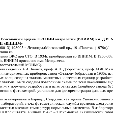
, Всесоюзный ордена ТКЗ НИИ метрологии (ВНИИМ) им. Д.И. 
ГУП «ВНИИМ»
98013) 198005 г. ЛенинградМосковский пр., 19 «Палата» (1979г.)/
niim.ru/
ведении ВКС при СТО. В 1934г. преобразован во ВНИИМ. В 1936-38г
945г. ВНИИМ присвоено имя Менделеева.
 самостоятельный МОИМС).
ли академик А.А. Байков, проф. А.Н. Доброхотов, проф. М.Ф. Малико
и измерительных приборов; завод «Эталон» (образован в 1935г. из
ых волн; созданы эталоны магнитных и световых единиц; разработа
их эталона. Были созданы поверочные схемы по всем важнейшим ви
ституту поручено разработать и изготовить для Спецбюро завода 
кроскоп с фотокамерой, установки для фоторегистрации фазовых пр
нами эвакуированы в Барнаул, Свердловск (в здание Уполномоченног
 лабораторий, в т.ч.: фотометрическая; службы времени; электроиз
 частоты; высоких температур; нормальных элементов. В лаборато
ны в Кронштадте, в начале 1942г. – в Мурманске. В химической лаб