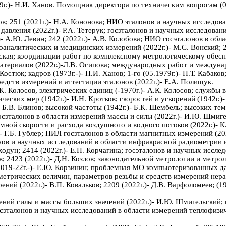
79г.)- Н.И. Ханов. Помощник директора по техническим вопросам (0
ов; 251 (2021г.)- Н.А. Кононова; НИО эталонов и научных исследов
 давления (2022г.)- Р.А. Тетерук; госэталонов и научных исследова
 А.Ю. Левин; 242 (2022г.)- А.В. Колобова; НИО госэталонов в облас
аналитических и медицинских измерений (2022г.)- М.С. Вонский; 2
овская; координации работ по комплексному метрологическому обес
ериалов (2022г.)-Л.В. Осипова; международных работ и междунаро
стюк; кадров (1973г.-)- Н.И. Ханов; 1-го (05.1979г.)- П.Т. Кабаков
едств измерений и аттестации эталонов (2022г.)- Е.А. Полищук.
. Колосов, электрических единиц (-1970г.)- А.К. Колосов; службы в
ческих мер (1942г.)- И.Н. Кротков; скоростей и ускорений (1942г.)-
- Б.В. Блинов; высокой частоты (1942г.)- Б.К. Шембель; высоких тем
госэталонов в области измерений массы и силы (2022г.)- И.Ю. Шмиге
мной скорости и расхода воздушного и водного потоков (2022г.)- К.
- Г.Б. Гублер; НИЛ госэталонов в области магнитных измерений (202
онов и научных исследований в области инфракрасной радиометрии и
одун; 2414 (2022г.)- Е.Н. Корчагина; госэталонов и научных исслед
лов; 2423 (2022г.)- Д.Н. Козлов; законодательной метрологии и метр
(-2019-22г.-)- Е.Ю. Корзинин; проблемная МО компьютеризованных дат
метрических величин, параметров резьбы и средств измерений нера
й (2022г.)- В.П. Ковальков; 2209 (2022г.)- Д.В. Варфоломеев; (194
ений силы и массы больших значений (2022г.)- И.Ю. Шмигельский; 
госэталонов и научных исследований в области измерений теплофизи