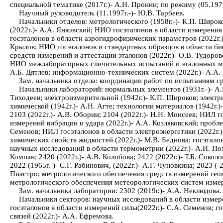
специальной тематике (2017г.)- А.Н. Пронин; по режиму (05.19
Научный руководитель (11.1997г.-)- Ю.В. Тарбеев.
Начальники отделов: метрологического (1958г.-)- К.П. Широк
(2022г.)- А.А. Янковский; НИО госэталонов в области измерения
госэталонов в области аэрогидрофизических параметров (2022г.)-
Крылов; НИО госэталонов и стандартных образцов в области био
средств измерений и аттестации эталонов (2022г.)- О.В. Тудор
НИО межлабораторных сличительных испытаний и эталонных мат
А.Б. Дятлев; информационно-технических систем (2022г.)- А.А. Ко
Зам. начальника отдела: координации работ по испытаниям ср
Начальники лабораторий: нормальных элементов (1931г.-)- А.К
Тиходеев; электроизмерительной (1942г.)- К.П. Широков; электри
химической (1942г.)- А.Н. Агте; технологии материалов (1942г.)
2103 (2022г.)- А.В. Оборин; 2104 (2022г.)- Н.Н. Моисеев; НИЛ 
измерений вибрации и удара (2022г.)- А.А. Козляковский; пробле
Семенов; НИЛ госэталонов в области электроэнергетики (2022г.)
химических свойств жидкостей (2022г.)- М.В. Беднова; госэтал
научных исследований в области термометрии (2022г.)- А.И. Пох
Компан; 2420 (2022г.)- А.В. Колобова; 2422 (2022г.)- Т.Б. Соко
2022 (1965г.-)- С.Г. Рабинович, (2022г.)- А.Г. Чуновкина; 2023 
Пиастро; метрологического обеспечения средств измерений гео
метрологического обеспечения метеорологических систем измерени
Зам. начальника лаборатории: 2302 (2019г.)- А.А. Неклюдова.
Начальники секторов: научных исследований в области измер
госэталонов в области измерений силы(2022г.)- С.А. Семенов; 
связей (2022г.)- А.А. Ефремова.