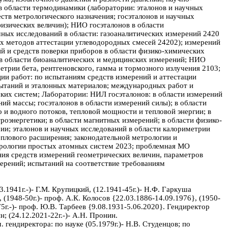
 в области термодинамики (лаборатории: эталонов и научных
ств метрологического назначения; госэталонов и научных
физических величин); НИО госэталонов в области
чных исследований в области: газоаналитических измерений 2420
их методов аттестации углеводородных смесей 24202); измерений
й и средств поверки приборов в области физико-химических
в в области биоаналитических и медицинских измерений; НИО
трии бета, рентгеновского, гамма и тормозного излучения 2103;
ии работ: по испытаниям средств измерений и аттестации
ытаний и эталонных материалов; международных работ и
ких систем; Лаборатории: НИЛ госэталонов: в области измерений
ий массы; госэталонов в области измерений силы); в области
 и водного потоков, тепловой мощности и тепловой энергии; в
роэнергетики; в области магнитных измерений; в области физико-
ии; эталонов и научных исследований в области калориметрии
еплового расширения; законодательной метрологии и
етрологии простых атомных систем 2023; проблемная МО
ния средств измерений геометрических величин, параметров
ерений; испытаний на соответствие требованиям
03.1941г.-)- Г.М. Крупицкий, (12.1941-45г.)- Н.Ф. Гаркуша
 (1948-50г.)- проф. А.К. Колосов {22.03.1886-14.09.1976}, (1950-
75г.-)- проф. Ю.В. Тарбеев {9.08.1931-5.06.2020}. Гендиректор
ин; (24.12.2021-22г.-)- А.Н. Пронин.
. гендиректора: по науке (05.1979г.)- Н.В. Студенцов; по