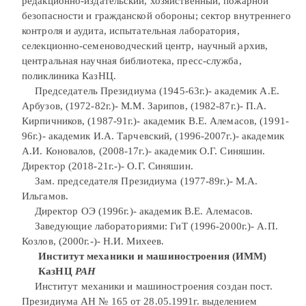
редакционно-издательский, хозяйственный, пожарной
безопасности и гражданской обороны; сектор внутреннего
контроля и аудита, испытательная лаборатория,
селекционно-семеноводческий центр, научный архив,
центральная научная библиотека, пресс-служба,
поликлиника КазНЦ.
Председатель Президиума (1945-63г.)- академик А.Е.
Арбузов, (1972-82г.)- М.М. Зарипов, (1982-87г.)- П.А.
Кирпичников, (1987-91г.)- академик В.Е. Алемасов, (1991-
96г.)- академик И.А. Тарчевский, (1996-2007г.)- академик
А.И. Коновалов, (2008-17г.)- академик О.Г. Синяшин.
Директор (2018-21г.-)- О.Г. Синяшин.
Зам. председателя Президиума (1977-89г.)- М.А.
Ильгамов.
Директор ОЭ (1996г.)- академик В.Е. Алемасов.
Заведующие лабораториями: ГиТ (1996-2000г.)- А.П.
Козлов, (2000г.-)- Н.И. Михеев.
Институт механики и машиностроения (ИММ)
КазНЦ
РАН
Институт механики и машиностроения создан пост.
Президиума АН № 165 от 28.05.1991г. выделением