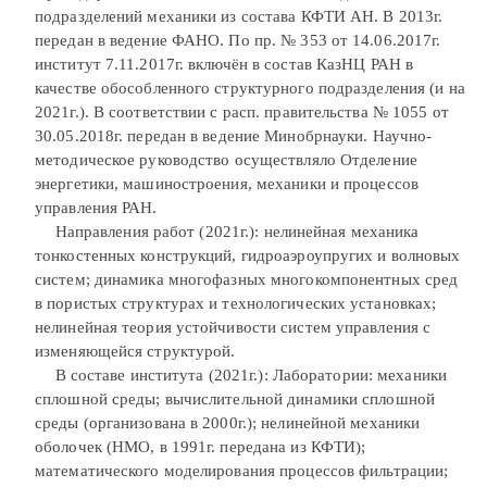
подразделений механики из состава КФТИ АН. В 2013г.
передан в ведение ФАНО. По пр. № 353 от 14.06.2017г.
институт 7.11.2017г. включён в состав КазНЦ РАН в
качестве обособленного структурного подразделения (и на
2021г.). В соответствии с расп. правительства № 1055 от
30.05.2018г. передан в ведение Минобрнауки. Научно-
методическое руководство осуществляло Отделение
энергетики, машиностроения, механики и процессов
управления РАН.
Направления работ (2021г.): нелинейная механика
тонкостенных конструкций, гидроаэроупругих и волновых
систем; динамика многофазных многокомпонентных сред
в пористых структурах и технологических установках;
нелинейная теория устойчивости систем управления с
изменяющейся структурой.
В составе института (2021г.): Лаборатории: механики
сплошной среды; вычислительной динамики сплошной
среды (организована в 2000г.); нелинейной механики
оболочек (НМО, в 1991г. передана из КФТИ);
математического моделирования процессов фильтрации;