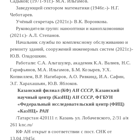
Садыков; (1971-91г.)- М.А. Ильгамов.
Заведующий сектором математики (1946г.-)- Н.Г.
Чеботарев.
Учёный секретарь (2021г.)- В.К. Воронкова.
Руководители групп: нанооптики и наноплазмоники
(2021г.)- А.Л. Степанов.
Начальник службы по комплексному обслуживанию и
ремонту зданий, сооружений инженерных систем (2021г.)-
Ю.В. Оладошкин.
Работали: С.А. Альтшулер, академик К.А. Валиев, Н.С.
Гарифьянов, М.А. Ильгамов, Б.М. Козырев, У.Х.
Копвиллем, В.Р. Нагибаров, А.О. Ривкинд, И.А. Сафин,
Э.Г. Харахашьян, Ю.В. Яблоков.
Казанский филиал (КФ)
АН СССР
, Казанский
научный центр (КазНЦ)
АН СССР
, ФГБУН
«Федеральный исследовательский центр (ФИЦ)
«КазНЦ»
РАН
/Татарстан 420111 г. Казань ул. Лобачевского, 2/31 а/я
261 knc.ru/
КФ АН открыт в соответствии с пост. СНК от
13.04.1945г.