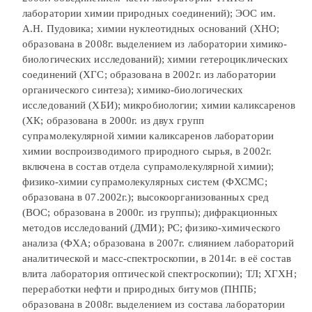
лаборатории химии природных соединений); ЭОС им.
А.Н. Пудовика; химии нуклеотидных оснований (ХНО;
образована в 2008г. выделением из лаборатории химико-
биологических исследований); химии гетероциклических
соединений (ХГС; образована в 2002г. из лаборатории
органического синтеза); химико-биологических
исследований (ХБИ); микробиологии; химии каликсаренов
(ХК; образована в 2000г. из двух групп
супрамолекулярной химии каликсаренов лаборатории
химии воспроизводимого природного сырья, в 2002г.
включена в состав отдела супрамолекулярной химии);
физико-химии супрамолекулярных систем (ФХСМС;
образована в 07.2002г.); высокоорганизованных сред
(ВОС; образована в 2000г. из группы); дифракционных
методов исследований (ДМИ); РС; физико-химического
анализа (ФХА; образована в 2007г. слиянием лабораторий
аналитической и масс-спектроскопии, в 2014г. в её состав
влита лаборатория оптической спектроскопии); ТЛ; ХГХН;
переработки нефти и природных битумов (ПНПБ;
образована в 2008г. выделением из состава лаборатории