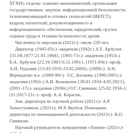
ХГХН); отделы: планово-экономический; организации
государственных закупок; информационной безопасности,
телекоммуникаций и сетевых технологий (ИБТСТ);
кадров; патентный; документационного и
информационного обеспечения; юридический; группа
охраны труда и техники безопасности; архив.
Численность персонала (2021г.)- около 220 чел.
Директор (1945-65г.)- академик (1942г.) А.Е. Арбузов
{31.08.1877-21.01.1968}, (1965-71г.)- академик (1953г.)
Б.А. Арбузов {22.10.1903-6.11.1991}, (1971-89г.)- проф.
А.Н. Пудовик {15.03.1916-23.02.2006}, (1989г.)- А.Н.
Верещагин; и.о. (1989-90г.)- Э.С. Батыева; (1990-2001г.)-
академик (1992г.) А.И. Коновалов {30.01.1934-4.05.2021},
(2001-17г.)- академик (2006г.) О.Г. Синяшин {25.02.1956-},
(11.2017-21г.-)- проф. А.А. Карасик.
Зам. директора по научной работе (2021г.)- А.Р.
Хаматгалимов, (2021г.)- М.Р. Якубов. Помощник
директора по инновационной деятельности (2021г.)- К.О.
Синяшин.
Научный руководитель направления «Химия» (2021г.)-