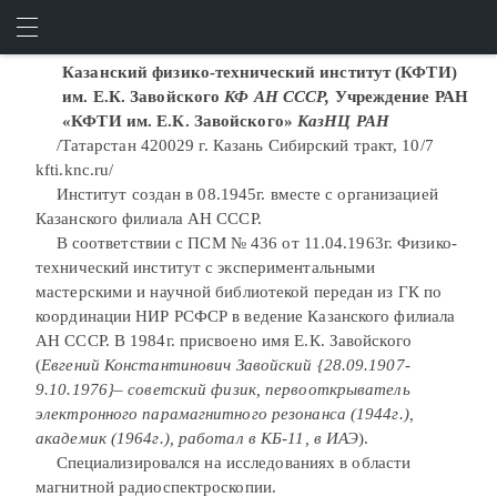
ИНСТИТУТЫ АН "К"
ИСКАТЬ
ВОЙТИ
Казанский физико-технический институт (КФТИ)
им. Е.К. Завойского
КФ АН СССР,
Учреждение РАН
«КФТИ им. Е.К. Завойского»
КазНЦ РАН
/Татарстан 420029 г. Казань Сибирский тракт, 10/7
kfti.knc.ru/
Институт создан в 08.1945г. вместе с организацией
Казанского филиала АН СССР.
В соответствии с ПСМ № 436 от 11.04.1963г. Физико-
технический институт с экспериментальными
мастерскими и научной библиотекой передан из ГК по
координации НИР РСФСР в ведение Казанского филиала
АН СССР. В 1984г. присвоено имя Е.К. Завойского
(
Евгений Константинович Завойский
{
28.09.1907-
9.10.1976}
– советский физик, первооткрыватель
электронного парамагнитного резонанса (1944г.),
академик (1964г.), работал в КБ-11, в ИАЭ
).
Специализировался на исследованиях в области
магнитной радиоспектроскопии.