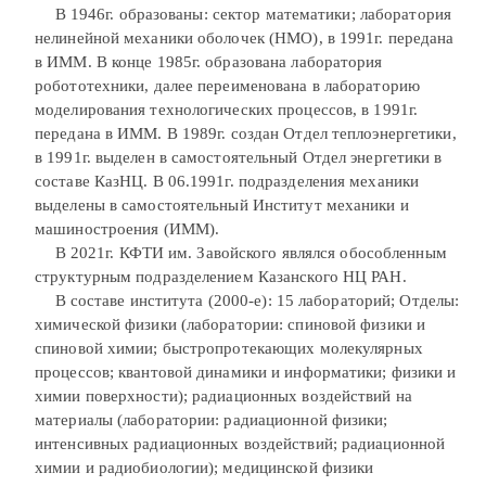
В 1946г. образованы: сектор математики; лаборатория
нелинейной механики оболочек (НМО), в 1991г. передана
в ИММ. В конце 1985г. образована лаборатория
робототехники, далее переименована в лабораторию
моделирования технологических процессов, в 1991г.
передана в ИММ. В 1989г. создан Отдел теплоэнергетики,
в 1991г. выделен в самостоятельный Отдел энергетики в
составе КазНЦ. В 06.1991г. подразделения механики
выделены в самостоятельный Институт механики и
машиностроения (ИММ).
В 2021г. КФТИ им. Завойского являлся обособленным
структурным подразделением Казанского НЦ РАН.
В составе института (2000-е): 15 лабораторий; Отделы:
химической физики (лаборатории: спиновой физики и
спиновой химии; быстропротекающих молекулярных
процессов; квантовой динамики и информатики; физики и
химии поверхности); радиационных воздействий на
материалы (лаборатории: радиационной физики;
интенсивных радиационных воздействий; радиационной
химии и радиобиологии); медицинской физики