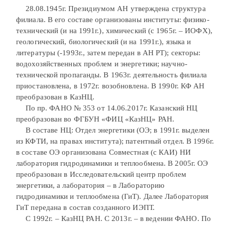
28.08.1945г. Президиумом АН утверждена структура
филиала. В его составе организованы институты: физико-
технический (и на 1991г.), химический (с 1965г. – ИОФХ),
геологический, биологический (и на 1991г.), языка и
литературы (-1993г., затем передан в АН РТ); секторы:
водохозяйственных проблем и энергетики; научно-
технической пропаганды. В 1963г. деятельность филиала
приостановлена, в 1972г. возобновлена. В 1990г. КФ АН
преобразован в КазНЦ.
По пр. ФАНО № 353 от 14.06.2017г. Казанский НЦ
преобразован во ФГБУН «ФИЦ «КазНЦ» РАН.
В составе НЦ: Отдел энергетики (ОЭ; в 1991г. выделен
из КФТИ, на правах института); патентный отдел. В 1996г.
в составе ОЭ организована Совместная (с КАИ) НИ
лаборатория гидродинамики и теплообмена. В 2005г. ОЭ
преобразован в Исследовательский центр проблем
энергетики, а лаборатория – в Лабораторию
гидродинамики и теплообмена (ГиТ). Далее Лаборатория
ГиТ передана в состав созданного ИЭПТ.
С 1992г. – КазНЦ РАН. С 2013г. – в ведении ФАНО. По