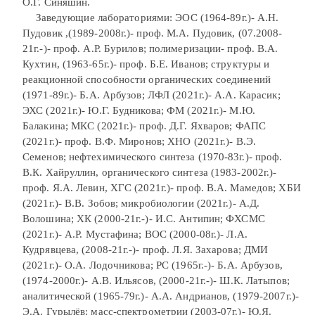
О.Г. Синяшин.
Заведующие лабораториями: ЭОС (1964-89г.)- А.Н.
Пудовик ,(1989-2008г.)- проф. М.А. Пудовик, (07.2008-
21г.-)- проф. А.Р. Бурилов; полимеризации- проф. В.А.
Кухтин, (1963-65г.)- проф. Б.Е. Иванов; структуры и
реакционной способности органических соединений
(1971-89г.)- Б.А. Арбузов; ЛФЛ (2021г.)- А.А. Карасик;
ЭХС (2021г.)- Ю.Г. Будникова; ФМ (2021г.)- М.Ю.
Балакина; МКС (2021г.)- проф. Д.Г. Яхваров; ФАПС
(2021г.)- проф. В.Ф. Миронов; ХНО (2021г.)- В.Э.
Семенов; нефтехимического синтеза (1970-83г.)- проф.
В.К. Хайруллин, органического синтеза (1983-2002г.)-
проф. Я.А. Левин, ХГС (2021г.)- проф. В.А. Мамедов; ХБИ
(2021г.)- В.В. Зобов; микробиологии (2021г.)- А.Д.
Волошина; ХК (2000-21г.-)- И.С. Антипин; ФХСМС
(2021г.)- А.Р. Мустафина; ВОС (2000-08г.)- Л.А.
Кудрявцева, (2008-21г.-)- проф. Л.Я. Захарова; ДМИ
(2021г.)- О.А. Лодочникова; РС (1965г.-)- Б.А. Арбузов,
(1974-2000г.)- А.В. Ильясов, (2000-21г.-)- Ш.К. Латыпов;
аналитической (1965-79г.)- А.А. Андрианов, (1979-2007г.)-
Э.А. Гурылёв; масс-спектрометрии (2003-07г.)- Ю.Я.