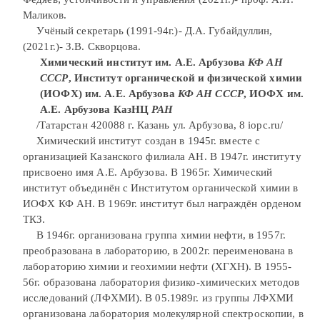
Маликов.
Учёный секретарь (1991-94г.)- Д.А. Губайдуллин,
(2021г.)- З.В. Скворцова.
Химический институт им. А.Е. Арбузова
КФ АН
СССР
, Институт органической и физической химии
(ИОФХ) им. А.Е. Арбузова
КФ АН СССР
, ИОФХ им.
А.Е. Арбузова КазНЦ
РАН
/Татарстан 420088 г. Казань ул. Арбузова, 8 iopc.ru/
Химический институт создан в 1945г. вместе с
организацией Казанского филиала АН. В 1947г. институту
присвоено имя А.Е. Арбузова. В 1965г. Химический
институт объединён с Институтом органической химии в
ИОФХ КФ АН. В 1969г. институт был награждён орденом
ТКЗ.
В 1946г. организована группа химии нефти, в 1957г.
преобразована в лабораторию, в 2002г. переименована в
лабораторию химии и геохимии нефти (ХГХН). В 1955-
56г. образована лаборатория физико-химических методов
исследований (ЛФХМИ). В 05.1989г. из группы ЛФХМИ
организована лаборатория молекулярной спектроскопии, в