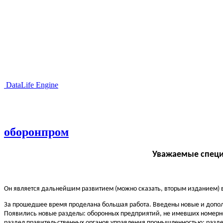
DataLife Engine
оборонпром
Уважаемые специ
Он является дальнейшим развитием (можно сказать, вторым изданием) 
За прошедшее время проделана большая работа. Введены новые и дополн
Появились новые разделы: оборонных предприятий, не имевших номерного
раздел правительственных органов управления промышленностью; раздел