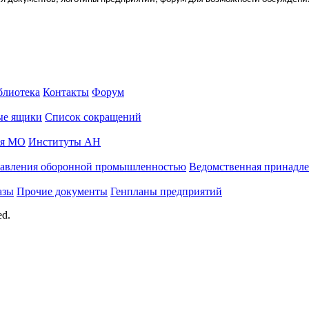
блиотека
Контакты
Форум
ые ящики
Список сокращений
ия МО
Институты АН
авления оборонной промышленностью
Ведомственная принадл
азы
Прочие документы
Генпланы предприятий
ed.