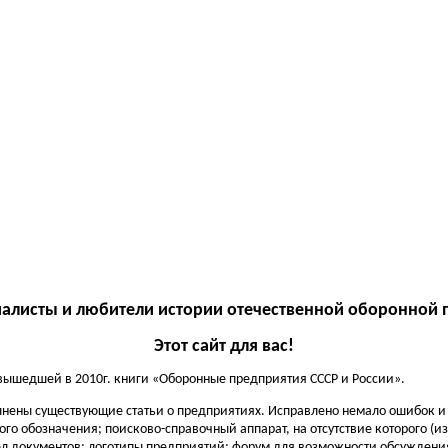
алисты и любители истории отечественной оборонной
Этот сайт для вас!
вышедшей в 2010г. книги «Оборонные предприятия СССР и России».
ены существующие статьи о предприятиях. Исправлено немало ошибок и н
 обозначения; поисково-справочный аппарат, на отсутствие которого (из
 документов; логотипы предприятий; форум для возможности обсуждения 