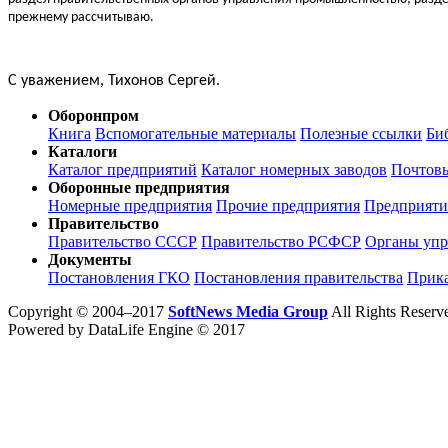
прежнему рассчитываю.
С уважением, Тихонов Сергей.
Оборонпром
Книга
Вспомогательные материалы
Полезные ссылки
Би
Каталоги
Каталог предприятий
Каталог номерных заводов
Почтов
Оборонные предприятия
Номерные предприятия
Прочие предприятия
Предприят
Правительство
Правительство СССР
Правительство РСФСР
Органы упр
Документы
Постановления ГКО
Постановления правительства
Прик
Copyright © 2004–2017
SoftNews Media Group
All Rights Reserv
Powered by DataLife Engine © 2017