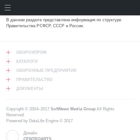
ПРАВИТЕЛЬСТВО
ИСКАТЬ
ВОЙТИ
В данном разделе представлена информация по структуре
Правительства РСФСР, СССР и России.
ОБОРОНПРОМ
КАТАЛОГИ
ОБОРОННЫЕ ПРЕДПРИЯТИЯ
ПРАВИТЕЛЬСТВО
ДОКУМЕНТЫ
Copyright © 2004–2017
SoftNews Media Group
All Rights
Reserved.
Powered by DataLife Engine © 2017
Дизайн
CENTROARTS