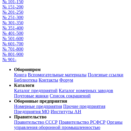
№ 101-150
№ 151-200
№ 201-250
№ 251-300
№ 301-350
№ 351-400
№ 401-500
№ 501-600
№ 601-700
№ 701-800
№ 801-900
№ 901-
Оборонпром
Книга
Вспомогательные материалы
Полезные ссылки
Библиотека
Контакты
Форум
Каталоги
Каталог предприятий
Каталог номерных заводов
Почтовые ящики
Список сокращений
Оборонные предприятия
Номерные предприятия
Прочие предприятия
Предприятия МО
Институты АН
Правительство
Правительство СССР
Правительство РСФСР
Органы
управления оборонной промышленностью