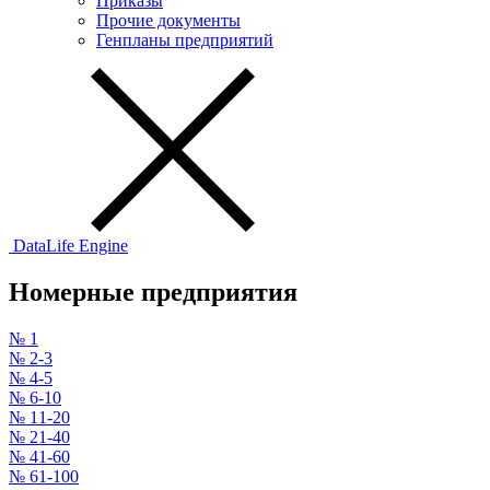
Приказы
Прочие документы
Генпланы предприятий
DataLife Engine
Номерные предприятия
№ 1
№ 2-3
№ 4-5
№ 6-10
№ 11-20
№ 21-40
№ 41-60
№ 61-100