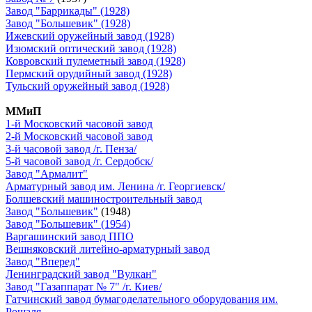
Завод "Баррикады" (1928)
Завод "Большевик" (1928)
Ижевский оружейный завод (1928)
Изюмский оптический завод (1928)
Ковровский пулеметный завод (1928)
Пермский орудийный завод (1928)
Тульский оружейный завод (1928)
ММиП
1-й Московский часовой завод
2-й Московский часовой завод
3-й часовой завод /г. Пенза/
5-й часовой завод /г. Сердобск/
Завод "Армалит"
Арматурный завод им. Ленина /г. Георгиевск/
Болшевский машиностроительный завод
Завод "Большевик"
(1948)
Завод "Большевик" (1954)
Варгашинский завод ППО
Вешняковский литейно-арматурный завод
Завод "Вперед"
Ленинградский завод "Вулкан"
Завод "Газаппарат № 7" /г. Киев/
Гатчинский завод бумагоделательного оборудования им.
Рошаля