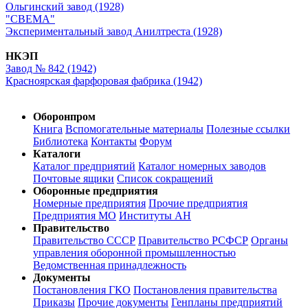
Ольгинский завод (1928)
"СВЕМА"
Экспериментальный завод Анилтреста (1928)
НКЭП
Завод № 842 (1942)
Красноярская фарфоровая фабрика (1942)
Оборонпром
Книга
Вспомогательные материалы
Полезные ссылки
Библиотека
Контакты
Форум
Каталоги
Каталог предприятий
Каталог номерных заводов
Почтовые ящики
Список сокращений
Оборонные предприятия
Номерные предприятия
Прочие предприятия
Предприятия МО
Институты АН
Правительство
Правительство СССР
Правительство РСФСР
Органы
управления оборонной промышленностью
Ведомственная принадлежность
Документы
Постановления ГКО
Постановления правительства
Приказы
Прочие документы
Генпланы предприятий