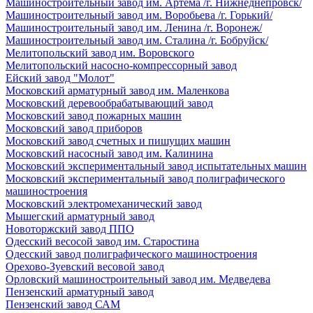
Машиностроительный завод им. Артема /г. Нижнеднепровск/
Машиностроительный завод им. Воробьева /г. Горький/
Машиностроительный завод им. Ленина /г. Воронеж/
Машиностроительный завод им. Сталина /г. Бобруйск/
Мелитопольский завод им. Воровского
Мелитопольский насосно-компрессорный завод
Ейский завод "Молот"
Московский арматурный завод им. Маленкова
Московский деревообрабатывающий завод
Московский завод пожарных машин
Московский завод приборов
Московский завод счетных и пишущих машин
Московский насосный завод им. Калинина
Московский экспериментальный завод испытательных машин
Московский экспериментальный завод полиграфического
машиностроения
Московский электромеханический завод
Мышегский арматурный завод
Новоторжский завод ППО
Одесский весосой завод им. Старостина
Одесский завод полиграфического машиностроения
Орехово-Зуевский весовой завод
Орловский машиностроительный завод им. Медведева
Пензенский арматурный завод
Пензенский завод САМ