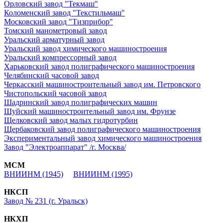
Орловский завод "Текмаш"
Коломенский завод "Текстильмаш"
Московский завод "Тизприбор"
Томский манометровый завод
Уральский арматурный завод
Уральский завод химического машиностроения
Уральский компрессорный завод
Харьковский завод полиграфического машиностроения
Челябинский часовой завод
Черкасский машиностроительный завод им. Петровского
Чистопольский часовой завод
Шадринский завод полиграфических машин
Шуйский машиностроительный завод им. Фрунзе
Щелковский завод малых гидротурбин
Щербаковский завод полиграфического машиностроения
Экспериментальный завод химического машиностроения
Завод "Электроаппарат" /г. Москва/
МСМ
ВНИИНМ (1945)
ВНИИНМ (1995)
НКСП
Завод № 231 (г. Уральск)
НКХП