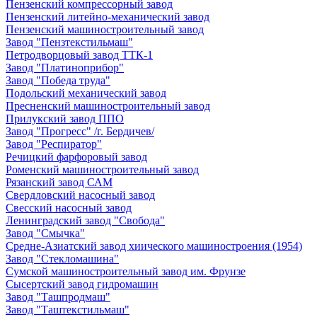
Пензенский компрессорный завод
Пензенский литейно-механический завод
Пензенский машиностроительный завод
Завод "Пензтекстильмаш"
Петродворцовый завод ТТК-1
Завод "Платиноприбор"
Завод "Победа труда"
Подольский механический завод
Пресненский машиностроительный завод
Прилукский завод ППО
Завод "Прогресс" /г. Бердичев/
Завод "Респиратор"
Речицкий фарфоровый завод
Роменский машиностроительный завод
Рязанский завод САМ
Свердловский насосный завод
Свесский насосный завод
Ленинградский завод "Свобода"
Завод "Смычка"
Средне-Азиатский завод хиического машиностроения (1954)
Завод "Стекломашина"
Сумской машиностроительный завод им. Фрунзе
Сысертский завод гидромашин
Завод "Ташпродмаш"
Завод "Таштекстильмаш"