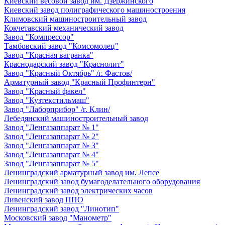
Киевский весовой завод им. Дзержинского
Киевский завод полиграфического машиностроения
Климовский машиностроительный завод
Кокчетавский механический завод
Завод "Компрессор"
Тамбовский завод "Комсомолец"
Завод "Красная вагранка"
Краснодарский завод "Краснолит"
Завод "Красный Октябрь" /г. Фастов/
Арматурный завод "Красный Профинтерн"
Завод "Красный факел"
Завод "Кузтекстильмаш"
Завод "Лаборприбор" /г. Клин/
Лебедянский машиностроительный завод
Завод "Ленгазаппарат № 1"
Завод "Ленгазаппарат № 2"
Завод "Ленгазаппарат № 3"
Завод "Ленгазаппарат № 4"
Завод "Ленгазаппарат № 5"
Ленинградский арматурный завод им. Лепсе
Ленинградский завод бумагоделательного оборудования
Ленинградский завод электрических часов
Ливенский завод ППО
Ленинградский завод "Линотип"
Московский завод "Манометр"