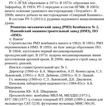
РУ-5 ЛГХК образовано в 1971г. В 1975г. образован пос.
Зафарабад. В 1993г. РУ-5 передано в состав НГМК. В 2003г.
начато освоение уранового месторождения «Тохумбет». В
2008г. начата добыча на месторождении «Северный Канимех».
В составе РУ-5 (2011г.): рудники подземного выщелачивания
урана.
Ремонтно-механический завод (РМЗ) Комбината № 2,
Навоийский машиностроительный завод (НМЗ), ПО
«НМЗ»
/г. Навои/
Строительство РМЗ комбината начато в 1962г. В 1991г. РМЗ
переименован в НМЗ. В 1995г. на базе завода образовано ПО.
В 1964г. изготовлен первый механизированный
проходческий щит. В 1975г. пущена механизированная линия
изготовления арочной крепи. В 2000г. введен в строй завод по
ремонту дизелей.
Имелся станкостроительный цех № 1.
Директор (1960-е)- Б.А. Миролюбов, А.П. Комиссаров, С.З.
Львовский, (1991г.-)- В.П. Дейнеко, (2003г.)- Н.Э. Лаккай.
Гл. инженер (1960-е)- С.З. Львовский, Д.Б. Джалилов.
Начальник лаборатории надежности (-1984-85г.)- А.Б.
Шварцман.
Начальник КБ- А.Б. Шварцман.
Производство:
комбайны МБЛ-М, МБЛДШ (1973-),
БУГ-3М (1977-); станок токарный НТ-200И (1989-); ковши для
экскаватора САТ-5230, футеровки мельницы ММС-90х30,