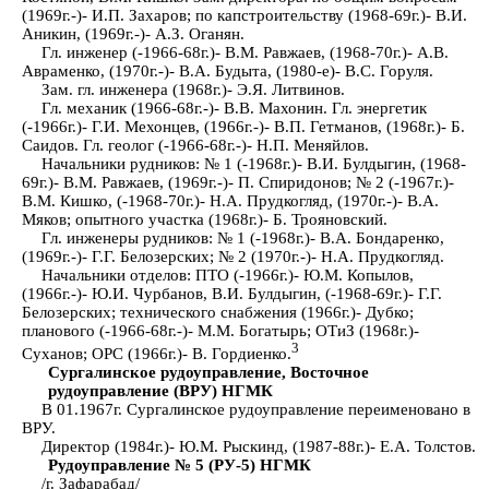
(1969г.-)- И.П. Захаров; по капстроительству (1968-69г.)- В.И.
Аникин, (1969г.-)- А.З. Оганян.
Гл. инженер (-1966-68г.)- В.М. Равжаев, (1968-70г.)- А.В.
Авраменко, (1970г.-)- В.А. Будыта, (1980-е)- В.С. Горуля.
Зам. гл. инженера (1968г.)- Э.Я. Литвинов.
Гл. механик (1966-68г.-)- В.В. Махонин. Гл. энергетик
(-1966г.)- Г.И. Мехонцев, (1966г.-)- В.П. Гетманов, (1968г.)- Б.
Саидов. Гл. геолог (-1966-68г.-)- Н.П. Меняйлов.
Начальники рудников: № 1 (-1968г.)- В.И. Булдыгин, (1968-
69г.)- В.М. Равжаев, (1969г.-)- П. Спиридонов; № 2 (-1967г.)-
В.М. Кишко, (-1968-70г.)- Н.А. Прудкогляд, (1970г.-)- В.А.
Мяков; опытного участка (1968г.)- Б. Трояновский.
Гл. инженеры рудников: № 1 (-1968г.)- В.А. Бондаренко,
(1969г.-)- Г.Г. Белозерских; № 2 (1970г.-)- Н.А. Прудкогляд.
Начальники отделов: ПТО (-1966г.)- Ю.М. Копылов,
(1966г.-)- Ю.И. Чурбанов, В.И. Булдыгин, (-1968-69г.)- Г.Г.
Белозерских; технического снабжения (1966г.)- Дубко;
планового (-1966-68г.-)- М.М. Богатырь; ОТиЗ (1968г.)-
3
Суханов; ОРС (1966г.)- В. Гордиенко.
Сургалинское рудоуправление, Восточное
рудоуправление (ВРУ) НГМК
В 01.1967г. Сургалинское рудоуправление переименовано в
ВРУ.
Директор (1984г.)- Ю.М. Рыскинд, (1987-88г.)- Е.А. Толстов.
Рудоуправление № 5 (РУ-5) НГМК
/г. Зафарабад/