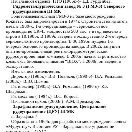
Начальники отделов: ПТО (1965г.-)- Т.Д. Гурдзибев.
Гидрометаллургический завод № 3 (ГМЗ-3) Северного
рудоуправления НГМК
Золотоизвлекательный ГМЗ-3 на базе месторождения
Кокпатас был запроектирован в 1974г. Строительство начато в
начале 1980-х. 1-я очередь завода – сернокислотное
производство СК-43 мощностью 500 тыс. т в год введено в
строй в 10.1985г. В 1989г. введена в эксплуатацию 2-я очередь
сернокислотного производства. В 06.1995г. пущена 1-я
очередь основного производства завода. В 2002г. запущен
опытно-промышленный рентгенорадиометрический
рудосортировочный комплекс. В 2005г. начато строительство
комплекса биовыщелачивания “BIOX”, в 2008г. он введен в
эксплуатацию.
Имелся цех измельчения.
Директор (1985г.)- В.В. Новиков, (1990-е)- В.А. Ромашов,
(2003г.)- В.Ю. Шамин.
Гл. инженер (1985г.)- В.А. Ромашов, (1990-е)- Р.Б.
Шварцман.
Гл. механик (-1994г.)- В.С. Кодоев.
Начальники цехов: (2003г.)- А.М. Примжаров.
Зарафшанское рудоуправление, Центральное
рудоуправление (ЦРУ) НГМК
/г. Зарафшан/
Образовано в 1964г. для разработки месторождения золота
«Мурунтау». В составе РУ – Зарафшанское управление
строительства (ЗУС).