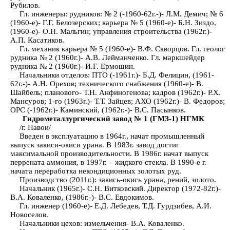
Рубилов.
Гл. инженеры: рудников: № 2 (-1960-62г.-)- Л.М. Демич; № 6
(1960-е)- Г.Г. Белозерских; карьера № 5 (1960-е)- Б.Н. Зиздо,
(1960-е)- О.Н. Мальгин; управления строительства (1962г.)-
А.П. Касатиков.
Гл. механик карьера № 5 (1960-е)- В.Ф. Скворцов. Гл. геолог
рудника № 2 (1960г.)- А.В. Лейманченко. Гл. маркшейдер
рудника № 2 (1960г.)- И.Г. Ермошин.
Начальники отделов: ПТО (-1961г.)- Б.Д. Фелицин, (1961-
62г.-)- А.Н. Орехов; технического снабжения (1960-е)- В.
Шайбель; планового- Т.Н. Анфиногенова; кадров (1962г.)- Р.Х.
Мансуров; 1-го (1963г.)- Т.Т. Зайцев; АХО (1962г.)- В. Федоров;
ОРС (-1962г.)- Каминский, (1962г.-)- В.С. Пасынков.
Гидрометаллургический завод № 1 (ГМЗ-1) НГМК
/г. Навои/
Введен в эксплуатацию в 1964г., начат промышленный
выпуск закиси-окиси урана. В 1983г. завод достиг
максимальной производительности. В 1986г. начат выпуск
перрената аммония, в 1997г. – жидкого стекла. В 1990-е г.
начата переработка некондиционных золотых руд.
Производство (2011г.): закись-окись урана, рений, золото.
Начальник (1965г.)- С.Н. Витковский. Директор (1972-82г.)-
В.А. Коваленко, (1986г.-)- В.С. Евдокимов.
Гл. инженер (1960-е)- Е.Д. Лебедев, Т.Д. Гурдзибев, А.И.
Новоселов.
Начальники цехов: измельчения- В.А. Коваленко.