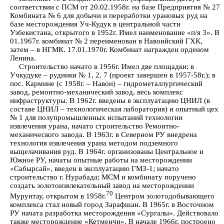
соответствии с ПСМ от 20.02.1958г. на базе Предприятия № 27
Комбината № 6 для добычи и переработки урановых руд на
базе месторождения Уч-Кудук в центральной части
Узбекистана, открытого в 1952г. Имел наименование «п/я 3». В
01.1967г. комбинат № 2 переименован в Навоийский ГХК,
затем – в НГМК. 17.01.1970г. Комбинат награжден орденом
Ленина.
Строительство начато в 1956г. Имел две площадки: в
Учкудуке – рудники № 1, 2, 7 (проект завершен в 1957-58г.); в
пос. Кармине (с 1958г. – Навои) – гидрометаллургический
завод, ремонтно-механический завод, весь комплекс
инфраструктуры. В 1962г. введены в эксплуатацию ЦНИЛ (в
составе ЦНИЛ – технологическая лаборатория) и опытный цех
№ 1 для полупромышленных испытаний технологии
извлечения урана, начато строительство Ремонтно-
механического завода. В 1963г. в Северном РУ внедрена
технология извлечения урана методом подземного
выщелачивания руд. В 1964г. организованы Центральное и
Южное РУ, начаты опытные работы на месторождении
«Сабырсай», введен в эксплуатацию ГМЗ-1; начато
строительство г. Нурабада; МСМ и комбинату поручено
создать золотоизвлекательный завод на месторождении
70
Мурунтау, открытом в 1958г.
Центром золотодобывающего
комплекса стал новый город Зарафшан. В 1965г. в Восточном
РУ начата разработка месторождения «Сургалы». Действовало
также месторождение «Кетменчи». В начале 1966г. построено