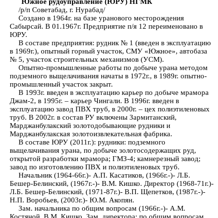
Южное рудоуправление (ЮРУ) НГМК
/р/п Советабад, г. Нурабад/
Создано в 1964г. на базе уранового месторождения
Сабырсай. В 01.1967г. Предприятие п/я 12 переименовано в
ЮРУ.
В составе предприятия: рудник № 1 (введен в эксплуатацию
в 1969г.), опытный горный участок, СМУ «Южное», автобаза
№ 5, участок строительных механизмов (УСМ).
Опытно-промышленные работы по добыче урана методом
подземного выщелачивания начаты в 1972г., в 1989г. опытно-
промышленный участок закрыт.
В 1993г. введен в эксплуатацию карьер по добыче мрамора
Джам-2, в 1995г. – карьер Чингали. В 1996г. введен в
эксплуатацию завод ПВХ труб, в 2000г. – цех полиэтиленовых
труб. В 2002г. в состав РУ включены Зармитанский,
Марджанбулакский золотодобывающие рудники и
Марджанбулакская золотоизвлекательная фабрика.
В составе ЮРУ (2011г.): рудники: подземного
выщелачивания урана, по добыче золотосодержащих руд,
открытой разработки мрамора; ГМЗ-4; камнерезный завод;
завод по изготовлению ПВХ и полиэтиленовых труб.
Начальник (1964-66г.)- А.П. Касатиков, (1966г.-)- Л.Б.
Бешер-Белинский, (1967г.-)- В.М. Кишко. Директор (1968-71г.)-
Л.Б. Бешер-Белинский, (1971-87г.)- В.П. Щепетков, (1987г.-)-
Н.П. Воробьев, (2003г.)- Ю.М. Акопян.
Зам. начальника по общим вопросам (1966г.-)- А.М.
Костяной, В.М. Кишко. Зам. директора: по общим вопросам