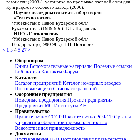
вагонетки (2003-); установка по промывке озерной соли для
Кунградского содового завода (2006).
Научно-исследовательская лаборатория
«Геотехнология»
/Узбекистан г. Навои Бухарской обл./
Руководитель (1989-90г.)- Г.П. Подзноев.
НПО «Геоэкология»
/Узбекистан г. Навои Бухарской обл./
Гендиректор (1990-98г.)- Г.П. Подзноев.
<
1
3
4
5
27
>
Оборонпром
Книга
Вспомогательные материалы
Полезные ссылки
Библиотека
Контакты
Форум
Каталоги
Каталог предприятий
Каталог номерных заводов
Почтовые ящики
Список сокращений
Оборонные предприятия
Номерные предприятия
Прочие предприятия
Предприятия МО
Институты АН
Правительство
Правительство СССР
Правительство РСФСР
Органы
управления оборонной промышленностью
Ведомственная принадлежность
Документы
Постановления ГКО
Постановления правительства