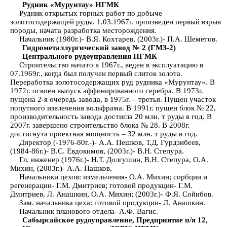
Рудник «Мурунтау» НГМК
Рудник открытых горных работ по добыче
золотосодержащей руды. 1.03.1967г. произведен первый взрыв
породы, начата разработка месторождения.
Начальник (1980г.)- В.Я. Кохтарев, (2003г.)- П.А. Шеметов.
Гидрометаллургический завод № 2 (ГМЗ-2)
Центрального рудоуправления НГМК
Строительство начато в 1967г., веден в эксплуатацию в
07.1969г., когда был получен первый слиток золота.
Переработка золотосодержащих руд рудника «Мурунтау». В
1972г. освоен выпуск аффинированного серебра. В 1973г.
пущена 2-я очередь завода, в 1975г. – третья. Пущен участок
попутного извлечения вольфрама. В 1991г. пущен блок № 22,
производительность завода достигла 20 млн. т руды в год. В
2007г. завершено строительство блока № 28. В 2008г.
достигнута проектная мощность – 32 млн. т руды в год.
Директор (-1976-80г.-)- А.А. Пешков, Т.Д. Гурдзибеев,
(1984-86г.)- В.С. Евдокимов, (2003г.)- В.Н. Степура.
Гл. инженер (1976г.)- Н.Т. Долгушин, В.Н. Степура, О.А.
Михин, (2003г.)- А.А. Пашков.
Начальники цехов: измельчения- О.А. Михин; сорбции и
регенерации- Г.М. Дмитриев; готовой продукции- Г.М.
Дмитриев, Л. Анашкин, О.А. Михин; (2003г.)- Ф.Я. Сойибов.
Зам. начальника цеха: готовой продукции- Л. Анашкин.
Начальник планового отдела- А.Ф. Вагис.
Сабырсайское рудоуправление, Предприятие п/я 12,