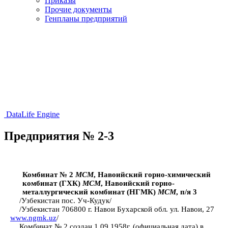
Приказы
Прочие документы
Генпланы предприятий
DataLife Engine
Предприятия № 2-3
Комбинат № 2
МСМ
, Навоийский горно-химический
комбинат (ГХК)
МСМ
, Навоийский горно-
металлургический комбинат (НГМК)
МСМ
, п/я 3
/Узбекистан пос. Уч-Кудук/
/Узбекистан 706800 г. Навои Бухарской обл. ул. Навои, 27
www.ngmk.uz
/
Комбинат № 2 создан 1.09.1958г. (официальная дата) в