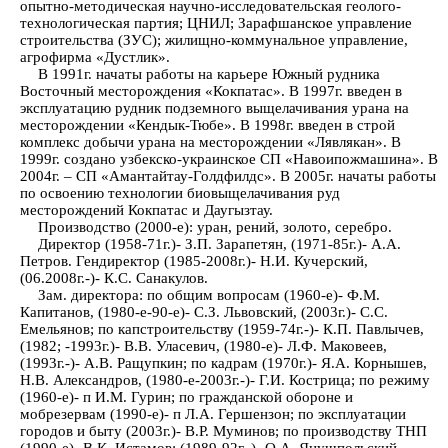
опытно-методическая научно-исследовательская геолого-
технологическая партия; ЦНИЛ; Зарафшанское управление
строительства (ЗУС); жилищно-коммунальное управление,
агрофирма «Дустлик».
В 1991г. начаты работы на карьере Южный рудника
Восточный месторождения «Кокпатас». В 1997г. введен в
эксплуатацию рудник подземного выщелачивания урана на
месторождении «Кендык-Тюбе». В 1998г. введен в строй
комплекс добычи урана на месторождении «Лявлякан». В
1999г. создано узбекско-украинское СП «Навоипожмашина». В
2004г. – СП «Амантайтау-Голдфилдс». В 2005г. начаты работы
по освоению технологии биовыщелачивания руд
месторождений Кокпатас и Даугызтау.
Производство (2000-е): уран, рений, золото, серебро.
Директор (1958-71г.)- З.П. Зарапетян, (1971-85г.)- А.А.
Петров. Гендиректор (1985-2008г.)- Н.И. Кучерский,
(06.2008г.-)- К.С. Санакулов.
Зам. директора: по общим вопросам (1960-е)- Ф.М.
Капитанов, (1980-е-90-е)- С.З. Львовский, (2003г.)- С.С.
Емельянов; по капстроительству (1959-74г.-)- К.П. Павлычев,
(1982; -1993г.)- В.В. Уласевич, (1980-е)- Л.Ф. Маковеев,
(1993г.-)- А.В. Ращупкин; по кадрам (1970г.)- Я.А. Корнышев,
Н.В. Александров, (1980-е-2003г.-)- Г.И. Кострица; по режиму
(1960-е)- п И.М. Гурин; по гражданской обороне и
мобрезервам (1990-е)- п Л.А. Гершензон; по эксплуатации
городов и быту (2003г.)- В.Р. Муминов; по производству ТНП
(1990-е)- В.К. Истамов; (1989-92г.-)- О.А. Янушпольский.