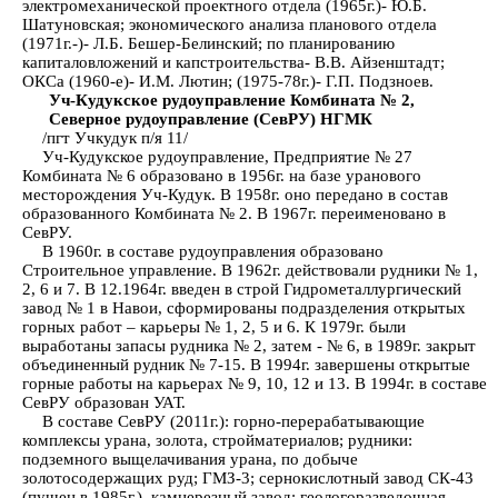
электромеханической проектного отдела (1965г.)- Ю.Б.
Шатуновская; экономического анализа планового отдела
(1971г.-)- Л.Б. Бешер-Белинский; по планированию
капиталовложений и капстроительства- В.В. Айзенштадт;
ОКСа (1960-е)- И.М. Лютин; (1975-78г.)- Г.П. Подзноев.
Уч-Кудукское рудоуправление Комбината № 2,
Северное рудоуправление (СевРУ) НГМК
/пгт Учкудук п/я 11/
Уч-Кудукское рудоуправление, Предприятие № 27
Комбината № 6 образовано в 1956г. на базе уранового
месторождения Уч-Кудук. В 1958г. оно передано в состав
образованного Комбината № 2. В 1967г. переименовано в
СевРУ.
В 1960г. в составе рудоуправления образовано
Строительное управление. В 1962г. действовали рудники № 1,
2, 6 и 7. В 12.1964г. введен в строй Гидрометаллургический
завод № 1 в Навои, сформированы подразделения открытых
горных работ – карьеры № 1, 2, 5 и 6. К 1979г. были
выработаны запасы рудника № 2, затем - № 6, в 1989г. закрыт
объединенный рудник № 7-15. В 1994г. завершены открытые
горные работы на карьерах № 9, 10, 12 и 13. В 1994г. в составе
СевРУ образован УАТ.
В составе СевРУ (2011г.): горно-перерабатывающие
комплексы урана, золота, стройматериалов; рудники:
подземного выщелачивания урана, по добыче
золотосодержащих руд; ГМЗ-3; сернокислотный завод СК-43
(пущен в 1985г.), камнерезный завод; геологоразведочная