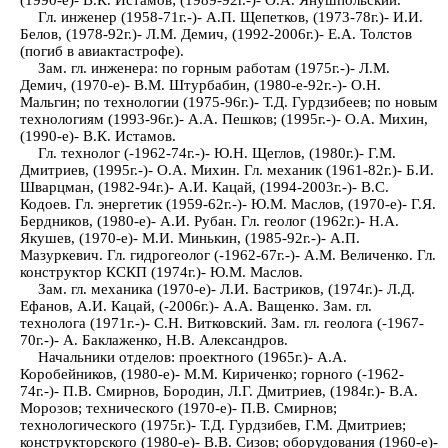
Гл. инженер (1958-71г.-)- А.П. Щепетков, (1973-78г.)- И.И.
Белов, (1978-92г.)- Л.М. Демич, (1992-2006г.)- Е.А. Толстов
(погиб в авиактастрофе).
Зам. гл. инженера: по горным работам (1975г.-)- Л.М.
Демич, (1970-е)- В.М. Штурбабин, (1980-е-92г.-)- О.Н.
Мальгин; по технологии (1975-96г.)- Т.Д. Гурдзибеев; по новым
технологиям (1993-96г.)- А.А. Пешков; (1995г.-)- О.А. Михин,
(1990-е)- В.К. Истамов.
Гл. технолог (-1962-74г.-)- Ю.Н. Щеглов, (1980г.)- Г.М.
Дмитриев, (1995г.-)- О.А. Михин. Гл. механик (1961-82г.)- Б.И.
Шварцман, (1982-94г.)- А.И. Кацай, (1994-2003г.-)- В.С.
Кодоев. Гл. энергетик (1959-62г.-)- Ю.М. Маслов, (1970-е)- Г.Я.
Бердников, (1980-е)- А.И. Рубан. Гл. геолог (1962г.)- Н.А.
Якушев, (1970-е)- М.И. Минькин, (1985-92г.-)- А.П.
Мазуркевич. Гл. гидрогеолог (-1962-67г.-)- А.М. Величенко. Гл.
конструктор КСКП (1974г.)- Ю.М. Маслов.
Зам. гл. механика (1970-е)- Л.И. Бастриков, (1974г.)- Л.Д.
Ефанов, А.И. Кацай, (-2006г.)- А.А. Ващенко. Зам. гл.
технолога (1971г.-)- С.Н. Витковский. Зам. гл. геолога (-1967-
70г.-)- А. Баклаженко, Н.В. Александров.
Начальники отделов: проектного (1965г.)- А.А.
Коробейников, (1980-е)- М.М. Кириченко; горного (-1962-
74г.-)- П.В. Смирнов, Бородин, Л.Г. Дмитриев, (1984г.)- В.А.
Морозов; технического (1970-е)- П.В. Смирнов;
технологического (1975г.)- Т.Д. Гурдзибев, Г.М. Дмитриев;
конструкторского (1980-е)- В.В. Сизов; оборудования (1960-е)-