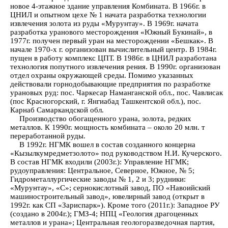
новое 4-этажное здание управления Комбината. В 1966г. в
ЦНИЛ и опытном цехе № 1 начата разработка технологии
извлечения золота из руды «Мурунтау». В 1969г. начата
разработка уранового месторождения «Южный Букинай», в
1977г. получен первый уран на месторождении «Бешкак». В
начале 1970-х г. организован вычислительный центр. В 1984г.
пущен в работу комплекс ЦПТ. В 1986г. в ЦНИЛ разработана
технология попутного извлечения рения. В 1990г. организован
отдел охраны окружающей среды. Помимо указанных
действовали горнодобывающие предприятия по разработке
урановых руд: пос. Чаркесар Наманганской обл., пос. Чавлисак
(пос Красногорский, г. Янгиабад Ташкентской обл.), пос.
Карнаб Самаркандской обл.
Производство обогащенного урана, золота, редких
металлов. К 1990г. мощность комбината – около 20 млн. т
переработанной руды.
В 1992г. НГМК вошел в состав созданного концерна
«Кызылкумредметзолото» под руководством Н.И. Кучерского.
В состав НГМК входили (2003г.): Управление НГМК;
рудоуправления: Центральное, Северное, Южное, № 5;
Гидрометаллургические заводы № 1, 2 и 3; рудники:
«Мурунтау», «С»; сернокислотный завод, ПО «Навоийский
машиностроительный завод», ювелирный завод (открыт в
1992г. как СП «Зариспарк»). Кроме того (2011г.): Западное РУ
(создано в 2004г.); ГМЗ-4; НПЦ «Геология драгоценных
металлов и урана»; Центральная геологоразведочная партия,