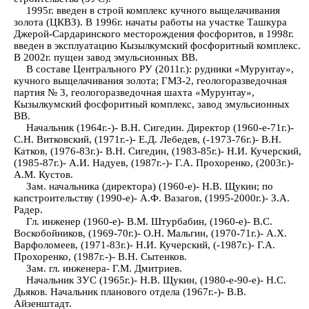
1995г. введен в строй комплекс кучного выщелачивания
золота (ЦКВЗ). В 1996г. начаты работы на участке Ташкура
Джерой-Сардаринского месторождения фосфоритов, в 1998г.
введен в эксплуатацию Кызылкумский фосфоритный комплекс.
В 2002г. пущен завод эмульсионных ВВ.
В составе Центрального РУ (2011г.): рудники «Мурунтау»,
кучного выщелачивания золота; ГМЗ-2, геологоразведочная
партия № 3, геологоразведочная шахта «Мурунтау»,
Кызылкумский фосфоритный комплекс, завод эмульсионных
ВВ.
Начальник (1964г.-)- В.Н. Сигедин. Директор (1960-е-71г.)-
С.Н. Витковский, (1971г.-)- Е.Д. Лебедев, (-1973-76г.)- В.Н.
Катков, (1976-83г.)- В.Н. Сигедин, (1983-85г.)- Н.И. Кучерский,
(1985-87г.)- А.И. Надуев, (1987г.-)- Г.А. Прохоренко, (2003г.)-
А.М. Кустов.
Зам. начальника (директора) (1960-е)- Н.В. Щукин; по
капстроительству (1990-е)- А.Ф. Вазагов, (1995-2000г.)- З.А.
Радер.
Гл. инженер (1960-е)- В.М. Штурбабин, (1960-е)- В.С.
Воскобойников, (1969-70г.)- О.Н. Мальгин, (1970-71г.)- А.Х.
Варфоломеев, (1971-83г.)- Н.И. Кучерский, (-1987г.)- Г.А.
Прохоренко, (1987г.-)- В.Н. Сытенков.
Зам. гл. инженера- Г.М. Дмитриев.
Начальник ЗУС (1965г.)- Н.В. Щукин, (1980-е-90-е)- Н.С.
Дьяков. Начальник планового отдела (1967г.-)- В.В.
Айзенштадт.