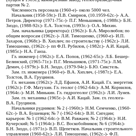
партия № 2.
Численность персонала (1960-е)- около 5000 чел.
Начальник (1958-59г.)- П.В. Смирнов, (10.1959-62г.-)- А.А.
Петров. Директор (1971-75г.-)- П.Г. Меньшиков, (-1988г.)- Б.Н.
Зиздо, (1988-92г.)- Е.А. Толстов, (1993г.-)- О.А. Михин.
Зам. начальника (директора): (1962г.)- Б.А. Миролюбов; по
общим вопросам (1962г.-)- Л.И. Тимошенко, (1960-е)- И.П.
Захаров, (1968г.)- В. Хихлич; по строительству (-1962г.)- Л.И.
Тимошенко, (1962г.-)- пп Ф.П. Рубилов, (-1982г.)- А.И. Кацай,
(1985г.)- Н.А. Ганза.
Гл. инженер (-1962г.)- Е.А. Попов, (1962-65г.)- Л.Б. Бешер-
Белинский, (1965-71г.)- П.Г. Меньшиков, (1971-75г.)- Л.М.
Демич, (-1979г.)- Б.Н. Зиздо, (1979-94г.)- Б.Ю. Сикстель.
Зам. гл. инженера (1960-е)- В.А. Хихлич, (-1987г.)- Е.А.
Толстов, В.А. Груцинов.
Гл. механик (1962г.)- Л.Д. Ефанов, А.И. Кацай. Гл. энергетик
(1962г.)- Г.Ф. Матухин. Гл. геолог (-1962-64г.)- А.М. Корнилов,
(1964г.-)- М.И. Минькин. Гл. гидрогеолог (1962г.)- Л.И. Лунев.
Зам. гл. механика (1965г.-)- А.И. Кацай. Зам. гл. геолога-
В.А. Груцинов.
Начальники рудников: № 2 (-1960г.)- Н.М. Семченко, (1960-
62г.-)- В.А. Бушевцев; № 7 (-1962-64г.)- В.Н. Сигедин;
карьеров: № 1 (1962-64г.-)- В.М. Равжаев; № 2 (1964г.)- Н.И.
Кучерский; № 5 (1964г.)- В.С. Воскобойников; № 6 (1964г.)-
Б.Н. Зиздо, (-1971г.)- В.П. Щепетков. Начальник строительного
управления (1960-62г.)- Л.И. Тимошенко, (1962г.-)- Ф.П.