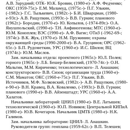
А.В. Зарудний; ОТК- Ю.К. Бровин, (1980-е)- А.Ф. Федченко;
ОКС (1959-75г.)- Е.М. Маламуд, (1975г.-)- П.Г. Улькин,
(-1982г.)- Г.С. Тылькевич, (1982г.-)- Б.И. Шварцман, (1980-
е-93г.)- А.В. Ращупкин, (1993г.-)- В.В. Гуркин; планового
(1962г.)- Бородин, (1970-е)- Ю. Копылов, (-1974-89г.)- О.А.
Янушпольский, (1990-е)- Т.Н. Анфиногенова; МТС (1960-е)-
Ю.М. Коноплев; ВЭС (1990-е)- А.Ф. Вагис; ОТиЗ (-1962-69-;
1974г.)- В.К. Жук, (1970-е)- Н.М. Пружинин; охраны
окружающей среды (1990-2000-е)- В.А. Груцинов; ОРС (1962-
65г.-)- Б.П. Рудометкин, УРС (1960-е)- И.С. Шилов; ВЦ
(1974г.)- Ю.М. Маслов.
Зам. начальника отдела: проектного (1965г.)- Ю.Л. Полев;
горного (1965г.-)- Л.Б. Бешер-Белинский, (1970-74г.-)- О.Н.
Мальгин, М.М. Кириченко; технологического- Л. Анашкин;
конструкторского- В.В. Сизов; организации труда (1960-е)-
С.М. Маматов; ОКС (1960-е-75г.)- П.Г. Улькин, В.В.
Источников, М.Ф. Холковский, (1982г.-)- А.В. Ращупкин, (1980-
е-90-е)- В.Н. Кравец, В.А. Коваленко, (-1993г.)- В.В. Гуркин;
планового (1990-е)- В.В. Айзенштадт; УРС (1960-е)- А.А.
Халатов.
Начальники лабораторий: ЦНИЛ (1980-е)- В.Е. Латышев;
технологической (1960-е)- Ю.П. Новиков; Центральной КИПиА
(1980-е)- Ю.В. Кочегаров. Начальник ЦМТБ (1980-е)- Н.К.
Галимов.
Зам. начальника лаборатории: ЦНИЛ- Л. Анашкин.
Руководители групп: генплана (1959-62г.-)- В.П. Телешев;