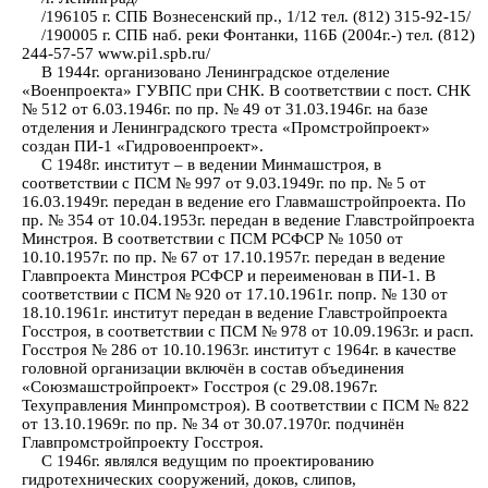
/196105 г. СПБ Вознесенский пр., 1/12 тел. (812) 315-92-15/
/190005 г. СПБ наб. реки Фонтанки, 116Б (2004г.-) тел. (812)
244-57-57 www.pi1.spb.ru/
В 1944г. организовано Ленинградское отделение
«Военпроекта» ГУВПС при СНК. В соответствии с пост. СНК
№ 512 от 6.03.1946г. по пр. № 49 от 31.03.1946г. на базе
отделения и Ленинградского треста «Промстройпроект»
создан ПИ-1 «Гидровоенпроект».
С 1948г. институт – в ведении Минмашстроя, в
соответствии с ПСМ № 997 от 9.03.1949г. по пр. № 5 от
16.03.1949г. передан в ведение его Главмашстройпроекта. По
пр. № 354 от 10.04.1953г. передан в ведение Главстройпроекта
Минстроя. В соответствии с ПСМ РСФСР № 1050 от
10.10.1957г. по пр. № 67 от 17.10.1957г. передан в ведение
Главпроекта Минстроя РСФСР и переименован в ПИ-1. В
соответствии с ПСМ № 920 от 17.10.1961г. попр. № 130 от
18.10.1961г. институт передан в ведение Главстройпроекта
Госстроя, в соответствии с ПСМ № 978 от 10.09.1963г. и расп.
Госстроя № 286 от 10.10.1963г. институт с 1964г. в качестве
головной организации включён в состав объединения
«Союзмашстройпроект» Госстроя (с 29.08.1967г.
Техуправления Минпромстроя). В соответствии с ПСМ № 822
от 13.10.1969г. по пр. № 34 от 30.07.1970г. подчинён
Главпромстройпроекту Госстроя.
С 1946г. являлся ведущим по проектированию
гидротехнических сооружений, доков, слипов,