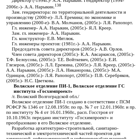
Директор (-1994г.)- А.А. Нарыкин. Гендиректор (1994-
138
2006г.-)- А.А. Нарыкин.
Зам. гендиректора: по территориальной деятельности и
производству (2000-е)- Л.Л. Еремина; по экономике и
управлению (2000-е)- В.А. Молчанов, (2005г.)- Л.Я. Рапопорт.
Гл. инженер- А.А. Нарыкин, (2005г.)- Я.Л. Креер.
Зам. гл. инженера- А.А. Нарыкин.
Гл. конструктор- Е.В. Мятлюк.
Гл. инженеры проектов: (1981г.-)- А.А. Нарыкин.
Председатель совета директоров (2005г.)- А.В. Орлов.
Член совета директоров (2005г.)- К.А. Авсаркисов, (2005г.)-
Т.Ф. Белоусова, (2005г.)- Т.Е. Войткевич, (2005г.)- Е.И.
Глезеров, (2005г.)- Л.Л. Еремина, (2005г.)- Л.Я. Креер, (2005г.)-
А.А. Нарыкин, (2005г.)- Л.А. Никанорова, (2005г.)- М.А.
Одинцов, (2005г.)- Л.Я. Рапопорт, (2005г.)- П.В. Серебряков,
(2005г.)- Н.С. Цветкова.
Волжское отделение ПИ-1, Волжское отделение ГС
института «Госхимпроект»
/г. Волжский Волгоградской обл./
Волжское отделение ПИ-1 создано в соответствии с ПСМ
РСФСР № 1346 от 12.08.1959г. по пр. № 7 от 12.01.1960г. и пр.
по институту № 4 от 16.01.1960г., расп. Госстроя от
10.10.1963г. передано институту «Госхимпроект» и
преобразовано в его Волжское отделение.
Разработка архитектурно-строительной, санитарно-
технической и электротехнической частей проектов для
химической, нефтехимической и нефтеперерабатывающей