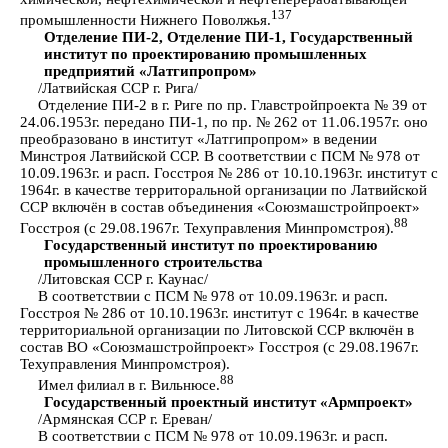
137
промышленности Нижнего Поволжья.
Отделение ПИ-2, Отделение ПИ-1, Государственный
институт по проектированию промышленных
предприятий «Латгипропром»
/Латвийская ССР г. Рига/
Отделение ПИ-2 в г. Риге по пр. Главстройпроекта № 39 от
24.06.1953г. передано ПИ-1, по пр. № 262 от 11.06.1957г. оно
преобразовано в институт «Латгипропром» в ведении
Минстроя Латвийской ССР. В соответствии с ПСМ № 978 от
10.09.1963г. и расп. Госстроя № 286 от 10.10.1963г. институт с
1964г. в качестве территоральной организации по Латвийской
ССР включён в состав объединения «Союзмашстройпроект»
88
Госстроя (с 29.08.1967г. Техуправления Минпромстроя).
Государственный институт по проектированию
промышленного строительства
/Литовская ССР г. Каунас/
В соответствии с ПСМ № 978 от 10.09.1963г. и расп.
Госстроя № 286 от 10.10.1963г. институт с 1964г. в качестве
территориальной организации по Литовской ССР включён в
состав ВО «Союзмашстройпроект» Госстроя (с 29.08.1967г.
Техуправления Минпромстроя).
88
Имел филиал в г. Вильнюсе.
Государственный проектный институт «Армпроект»
/Армянская ССР г. Ереван/
В соответствии с ПСМ № 978 от 10.09.1963г. и расп.