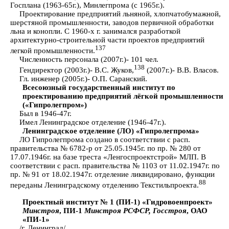
Госплана (1963-65г.), Минлегпрома (с 1965г.).
Проектирование предприятий льняной, хлопчатобумажной,
шерстяной промышленности, заводов первичной обработки
льна и конопли. С 1960-х г. занимался разработкой
архитектурно-строительной части проектов предприятий
137
легкой промышленности.
Численность персонала (2007г.)- 101 чел.
138
Гендиректор (2003г.)- В.С. Жуков,
(2007г.)- В.В. Власов.
Гл. инженер (2005г.)- О.П. Саранский.
Всесоюзный государственный институт по
проектированию предприятий лёгкой промышленности
(«Гипролегпром»)
Был в 1946-47г.
Имел Ленинградское отделение (1946-47г.).
Ленинградское отделение (ЛО) «Гипролегпрома»
ЛО Гипролегпрома создано в соответствии с расп.
правительства № 6782-р от 25.05.1945г. по пр. № 280 от
17.07.1946г. на базе треста «Ленгоспроектстрой» МЛП. В
соответствии с расп. правительства № 1103 от 11.02.1947г. по
пр. № 91 от 18.02.1947г. отделение ликвидировано, функции
88
переданы Ленинградскому отделению Текстильпроекта.
Проектный институт № 1 (ПИ-1) «Гидровоенпроект»
Минстроя
, ПИ-1
Минстроя РСФСР, Госстроя
, ОАО
«ПИ-1»
/г. Ленинград/