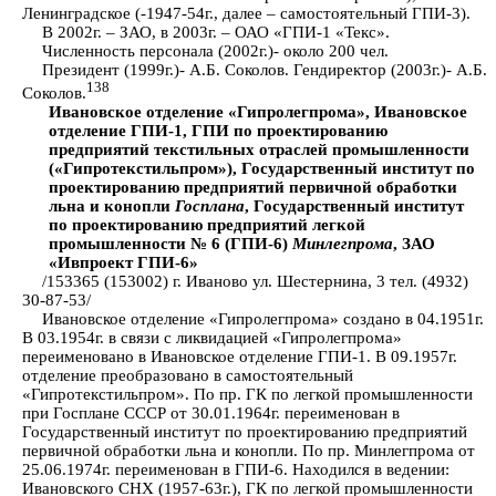
Ленинградское (-1947-54г., далее – самостоятельный ГПИ-3).
В 2002г. – ЗАО, в 2003г. – ОАО «ГПИ-1 «Текс».
Численность персонала (2002г.)- около 200 чел.
Президент (1999г.)- А.Б. Соколов. Гендиректор (2003г.)- А.Б.
138
Соколов.
Ивановское отделение «Гипролегпрома», Ивановское
отделение ГПИ-1, ГПИ по проектированию
предприятий текстильных отраслей промышленности
(«Гипротекстильпром»), Государственный институт по
проектированию предприятий первичной обработки
льна и конопли
Госплана
, Государственный институт
по проектированию предприятий легкой
промышленности № 6 (ГПИ-6)
Минлегпрома
, ЗАО
«Ивпроект ГПИ-6»
/153365 (153002) г. Иваново ул. Шестернина, 3 тел. (4932)
30-87-53/
Ивановское отделение «Гипролегпрома» создано в 04.1951г.
В 03.1954г. в связи с ликвидацией «Гипролегпрома»
переименовано в Ивановское отделение ГПИ-1. В 09.1957г.
отделение преобразовано в самостоятельный
«Гипротекстильпром». По пр. ГК по легкой промышленности
при Госплане СССР от 30.01.1964г. переименован в
Государственный институт по проектированию предприятий
первичной обработки льна и конопли. По пр. Минлегпрома от
25.06.1974г. переименован в ГПИ-6. Находился в ведении:
Ивановского СНХ (1957-63г.), ГК по легкой промышленности