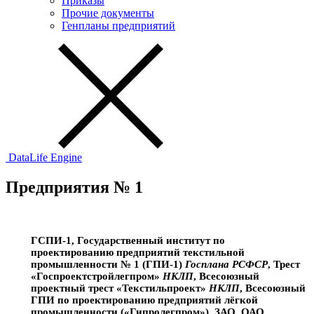
Приказы
Прочие документы
Генпланы предприятий
DataLife Engine
Предприятия № 1
ГСПИ-1, Государственный институт по
проектированию предприятий текстильной
промышленности № 1 (ГПИ-1)
Госплана РСФСР
, Трест
«Госпроектстройлегпром»
НКЛП
, Всесоюзный
проектный трест «Текстильпроект»
НКЛП
, Всесоюзный
ГПИ по проектированию предприятий лёгкой
промышленности («Гипролегпром»), ЗАО, ОАО