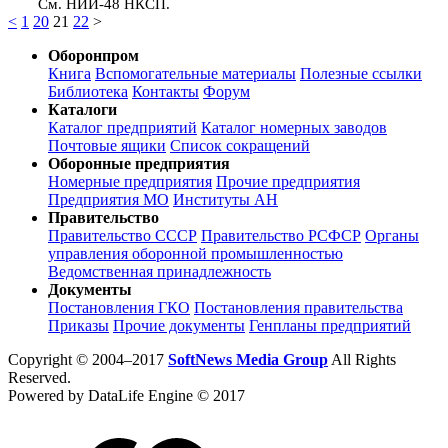
См. НИИ-48 НКСП.
<
1
20
21
22
>
Оборонпром
Книга
Вспомогательные материалы
Полезные ссылки
Библиотека
Контакты
Форум
Каталоги
Каталог предприятий
Каталог номерных заводов
Почтовые ящики
Список сокращений
Оборонные предприятия
Номерные предприятия
Прочие предприятия
Предприятия МО
Институты АН
Правительство
Правительство СССР
Правительство РСФСР
Органы
управления оборонной промышленностью
Ведомственная принадлежность
Документы
Постановления ГКО
Постановления правительства
Приказы
Прочие документы
Генпланы предприятий
Copyright © 2004–2017
SoftNews Media Group
All Rights
Reserved.
Powered by DataLife Engine © 2017