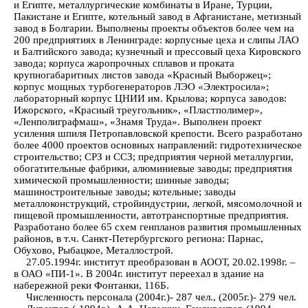
и Египте, металлургические комбинаты в Иране, Турции,
Пакистане и Египте, котельный завод в Афганистане, метизный
завод в Болгарии. Выполнены проекты объектов более чем на
200 предприятиях в Ленинграде: корпусные цеха и слипы ЛАО
и Балтийского завода; кузнечный и прессовый цеха Кировского
завода; корпуса жаропрочных сплавов и проката
крупногабаритных листов завода «Красный Выборжец»;
корпус мощных турбогенераторов ЛЭО «Электросила»;
лабораторный корпус ЦНИИ им. Крылова; корпуса заводов:
Ижорского, «Красный треугольник», «Пластполимер»,
«Ленполиграфмаш», «Знамя Труда». Выполнен проект
усиления шпиля Петропавловской крепости. Всего разработано
более 4000 проектов основных направлений: гидротехническое
строительство; СРЗ и ССЗ; предприятия черной металлургии,
обогатительные фабрики, алюминиевые заводы; предприятия
химической промышленности; шинные заводы;
машиностроительные заводы; котельные; заводы
металлоконструкций, стройиндустрии, легкой, мясомолочной и
пищевой промышленности, автотранспортные предприятия.
Разработано более 65 схем генпланов развития промышленных
районов, в т.ч. Санкт-Петербургского региона: Парнас,
Обухово, Рыбацкое, Металлострой.
27.05.1994г. институт преобразован в АООТ, 20.02.1998г. –
в ОАО «ПИ-1». В 2004г. институт переехал в здание на
набережной реки Фонтанки, 116Б.
Численность персонала (2004г.)- 287 чел., (2005г.)- 279 чел.