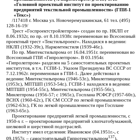
«Головной проектный институт по проектированию
предприятий текстильной промышленности» (ГПИ-1
«Текс»)
/117418 г. Москва ул. Новочеремушкинская, 61 тел. (495)
128-16-19/
Трест «Госпроектстройлегпром» создан по пр. НКЛП от
8.06.1932г, по пр. от 8.10.1938г. переименован во Всесоюзный
проектный трест «Текстильпроект». Находился в ведении:
НКЛП (1932-39г.), Наркомтекстиля (1939-46г.).
По пр. Минтекстильпрома от 16.04.1951г. переименован во
Всесоюзный ГПИ «Гипролегпром». В 03.1954г.
«Гипролегпром» разделен на 5 самостоятельных проектных
институтов, в т.ч. ГСПИ-1. Указом Президиума ВС СССР от
7.12.1962г. переименован в ГПИ-1. Далее действовал в
ведении: Минтекстильпрома (1946-53г.), Минлегпищепрома
(1953г.), МПТШП (1953-54г.). ГСПИ-1 находился в ведении:
МПТШП (1954-55г.), Минтекстильпрома (1955-56г.),
Минлегпрома (1956-57; с 1965г.), Госплана РСФСР (1957-60г.),
ВСНХ (1960-62г.), ГК СМ СССР по легкой промышленности
(1962-63г.), ГК по легкой промышленности при Госплане
(1963-65г.).
Проектирование предприятий легкой промышленности, с
1950-х г. – проектирование предприятий хлопчатобумажной,
шелковой и шерстяной подотраслей.
Институт имел отделения: Ивановское (04.1951г.-, с
137
09.1957г. – самостоятельный Гипротекстильпром
),