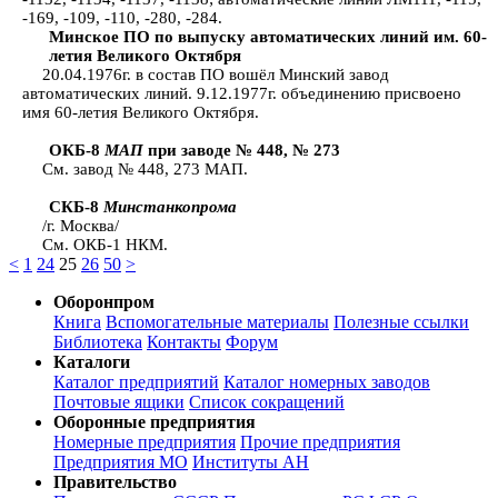
-169, -109, -110, -280, -284.
Минское ПО по выпуску автоматических линий им. 60-
летия Великого Октября
20.04.1976г. в состав ПО вошёл Минский завод
автоматических линий. 9.12.1977г. объединению присвоено
имя 60-летия Великого Октября.
ОКБ-8
МАП
при заводе № 448, № 273
См. завод № 448, 273 МАП.
СКБ-8
Минстанкопрома
/г. Москва/
См. ОКБ-1 НКМ.
<
1
24
25
26
50
>
Оборонпром
Книга
Вспомогательные материалы
Полезные ссылки
Библиотека
Контакты
Форум
Каталоги
Каталог предприятий
Каталог номерных заводов
Почтовые ящики
Список сокращений
Оборонные предприятия
Номерные предприятия
Прочие предприятия
Предприятия МО
Институты АН
Правительство