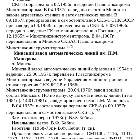
СКБ-8 образовано в 02.1956г. в ведении Главстанкопрома
Минстанкопрома. В 04.1957г. передано в состав Минского
завода агрегатных станков и автоматических линий. В
09.1957г. преобразовано в самостоятельное СКБ-1 СНК БССР
при заводе, в 08.1958г. переименовано в СКБ-8. В 09.1963г.
передано в ведение ГК по машиностроению Госплана, в
12.1965г. – Минстанкоинструментпрома. В 04.1967г.
переименовано в Минское СКБАЛ Главстанкопрома
175
Минстанкоинструментпрома.
Минский завод автоматических линий им. П.М.
Машерова
/г. Минск/
Минский завод автоматических линий образован в 1954г. в
ведении , 25.06.1957г. передан из Главстанкопрома
Минстанкопрома в ведение Управления машиностроения и
станкостроения СНХ БССР, с 1966г. –
Минстанкоинструментпрома. 20.04.1976г. завод вошёл в
состав Минского ПО по выпуску автоматических линий (и на
1981г.). 14.01.1981г. заводу присвоено имя П.М. Машерова.
В 04.1957г. в состав завода передано СКБ-8 (в 09.1957г.
175
переименовано в самостоятельное СКБ-1).
Зам. гл. инженера (-1973г.)- В.Ф. Кебич.
Начальники цехов: В.Ф. Кебич.
Работали: (1958-73г.)- В.Ф. Кебич (т, си).
Производство:
станки специальные СМ1100, -1116, -1131,
-1132, -1134, -1137, -1138; автоматические линии ЛМ111, -115,