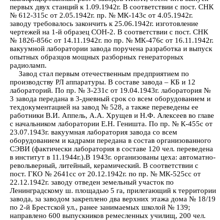
первых двух станций к 1.09.1942г. В соответствии с пост. СНК
№ 612-315с от 2.05.1942г. пр. № МК-143с от 4.05.1942г.
заводу требовалось закончить к 25.06.1942г. изготовление
чертежей на 1-й образец СОН-2. В соответствии с пост. СНК
№ 1826-856с от 14.11.1942г. по пр. № МК-476с от 16.11.1942г.
вакуумной лаборатории завода поручена разработка и выпуск
опытных образцов мощных разборных генераторных
радиоламп.
Завод стал первым отечественным предприятием по
производству РЛ аппаратуры. В составе завода – КБ и 12
лабораторий. По пр. № З-231с от 19.04.1943г. лаборатория №
3 завода передана в 3-дневный срок со всем оборудованием и
техдокументацией на завод № 528, а также переведены ее
работники В.И. Аппель, А.А. Хрущев и Н.Ф. Алексеев во главе
с начальником лаборатории Е.Н. Геништа. По пр. № К-455с от
23.07.1943г. вакуумная лаборатория завода со всем
оборудованием и кадрами передана в состав организованного
СЭВИ (фактически лаборатория в составе 120 чел. переведена
в институт в 11.1944г.).В 1943г. организованы цеха: автоматно-
револьверный, литейный, керамический. В соответствии с
пост. ГКО № 2641сс от 20.12.1942г. по пр. № МК-525сс от
22.12.1942г. заводу отведен земельный участок по
Ленинградскому ш. площадью 5 га, прилегающий к территории
завода, за заводом закреплено два верхних этажа дома № 18/19
по 2-й Брестской ул., ранее занимаемых школой № 139;
направлено 600 выпускников ремесленных училищ, 200 чел.