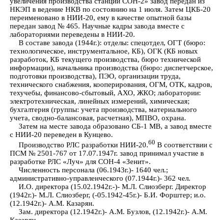
увеличения производства станций СОН-2» завод передан из
НКЭП в ведение НКВ по состоянию на 1 июля. Затем ЦКБ-20
переименовано в НИИ-20, ему в качестве опытной базы
передан завод № 465. Научные кадры завода вместе с
лабораториями переведены в НИИ-20.
В составе завода (1944г.): отделы: спецотдел, ОГТ (бюро:
технологическое, инструментальное, КБ), ОГК (КБ новых
разработок, КБ текущего производства, бюро технической
информации), начальника производства (бюро: диспетчерское,
подготовки производства), ПЭО, организации труда,
технического снабжения, кооперирования, ОГМ, ОТК, кадров,
техучебы, финансово-сбытовый, АХО, ЖКО; лаборатории:
электротехническая, линейных измерений, химическая;
бухгалтерия (группы: учета производства, материального
учета, сводно-балансовая, расчетная), МПВО, охрана.
Затем на месте завода образовано СБ-1 МВ, а завод вместе
с НИИ-20 переведен в Кунцево.
60
Производство РЛС разработки НИИ-20.
В соответствии с
ПСМ № 2501-767 от 17.07.1947г. завод принимал участие в
разработке РЛС «Луч» для СОН-4 «Зенит».
Численность персонала (06.1943г.)- 1640 чел.;
административно-управленческого (07.1944г.)- 362 чел.
И.О. директора (15.02.1942г.-)- М.Л. Слиозберг. Директор
(1942г.)- М.Л. Слиозберг, (-05.1942-45г.)- Б.И. Форштер; и.о.
(12.1942г.)- А.М. Казарян.
Зам. директора (12.1942г.)- А.М. Бузлов, (12.1942г.)- А.М.
Казарян.