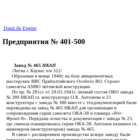
DataLife Engine
Предприятия № 401-500
Завод № 465
НКАП
/Литва г. Каунас п/я 322/
Образован в конце 1940г. на базе авиаремонтных
мастерских ВВС Прибалтийского Особого ВО. Строил
самолеты ANBO литовской конструкции.
По пр. № 281сс от 29.03.1941г. личный состав ОКО завода
№ 380 НКАП гл. конструктора О.К. Антонова и 23
конструктора с завода № 380 вместе с техдокументацией были
переведены на завод № 465 НКАП для организации и
сопровождения серии самолета ОКА-38 и планера «Рот-
Фронт-8». Передана оснастка и документация с завода № 23,
где сначала планировалась серия ОКА-38. Антонов назначен гл.
инженером (конструктором) завода № 465.
В связи с расширением производства вскоре заводу были
переданы помещения и территория расположенных рядом