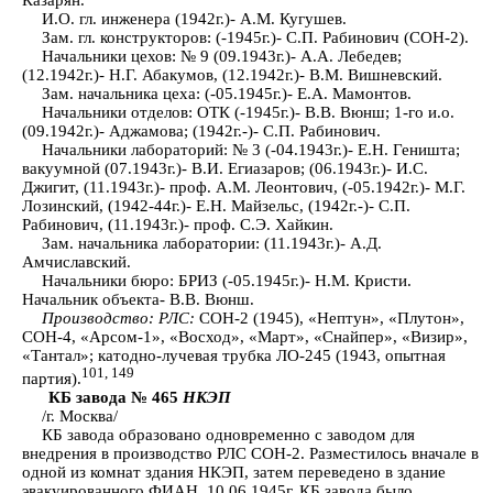
И.О. гл. инженера (1942г.)- А.М. Кугушев.
Зам. гл. конструкторов: (-1945г.)- С.П. Рабинович (СОН-2).
Начальники цехов: № 9 (09.1943г.)- А.А. Лебедев;
(12.1942г.)- Н.Г. Абакумов, (12.1942г.)- В.М. Вишневский.
Зам. начальника цеха: (-05.1945г.)- Е.А. Мамонтов.
Начальники отделов: ОТК (-1945г.)- В.В. Вюнш; 1-го и.о.
(09.1942г.)- Аджамова; (1942г.-)- С.П. Рабинович.
Начальники лабораторий: № 3 (-04.1943г.)- Е.Н. Геништа;
вакуумной (07.1943г.)- В.И. Егиазаров; (06.1943г.)- И.С.
Джигит, (11.1943г.)- проф. А.М. Леонтович, (-05.1942г.)- М.Г.
Лозинский, (1942-44г.)- Е.Н. Майзельс, (1942г.-)- С.П.
Рабинович, (11.1943г.)- проф. С.Э. Хайкин.
Зам. начальника лаборатории: (11.1943г.)- А.Д.
Амчиславский.
Начальники бюро: БРИЗ (-05.1945г.)- Н.М. Кристи.
Начальник объекта- В.В. Вюнш.
Производство:
РЛС:
СОН-2 (1945), «Нептун», «Плутон»,
СОН-4, «Арсом-1», «Восход», «Март», «Снайпер», «Визир»,
«Тантал»; катодно-лучевая трубка ЛО-245 (1943, опытная
101, 149
партия).
КБ завода № 465
НКЭП
/г. Москва/
КБ завода образовано одновременно с заводом для
внедрения в производство РЛС СОН-2. Разместилось вначале в
одной из комнат здания НКЭП, затем переведено в здание
эвакуированного ФИАН. 10.06.1945г. КБ завода было