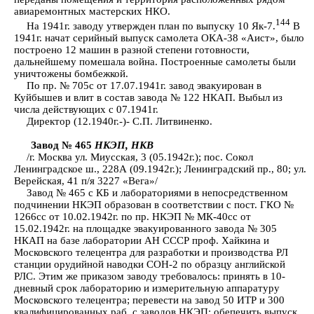
авиаремонтных мастерских НКО.
144
На 1941г. заводу утвержден план по выпуску 10 Як-7.
В
1941г. начат серийный выпуск самолета ОКА-38 «Аист», было
построено 12 машин в разной степени готовности,
дальнейшему помешала война. Построенные самолеты были
уничтожены бомбежкой.
По пр. № 705с от 17.07.1941г. завод эвакуирован в
Куйбышев и влит в состав завода № 122 НКАП. Выбыл из
числа действующих с 07.1941г.
Директор (12.1940г.-)- С.П. Литвиненко.
Завод № 465
НКЭП, НКВ
/г. Москва ул. Миусская, 3 (05.1942г.); пос. Сокол
Ленинградское ш., 228А (09.1942г.); Ленинградский пр., 80; ул.
Верейская, 41 п/я 3227 «Вега»/
Завод № 465 с КБ и лабораториями в непосредственном
подчинении НКЭП образован в соответствии с пост. ГКО №
1266сс от 10.02.1942г. по пр. НКЭП № МК-40сс от
15.02.1942г. на площадке эвакуированного завода № 305
НКАП на базе лаборатории АН СССР проф. Хайкина и
Московского телецентра для разработки и производства РЛ
станции орудийной наводки СОН-2 по образцу английской
РЛС. Этим же приказом заводу требовалось: принять в 10-
дневный срок лабораторию и измерительную аппаратуру
Московского телецентра; перевести на завод 50 ИТР и 300
квалифицированных раб. с заводов НКЭП; обепечить выпуск