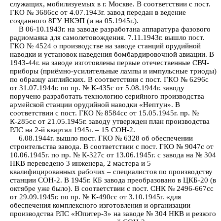
служащих, мобилизуемых в г. Москве. В соответствии с пост.
ГКО № 3686сс от 4.07.1943г. завод передан в ведение
созданного 8ГУ НКЭП (и на 05.1945г.).
В 06-10.1943г. на заводе разработана аппаратура фазового
радиомаяка для самолетовождения. 7.11.1943г. вышло пост.
ГКО № 4524 о производстве на заводе станций орудийной
наводки и установок наведения бомбардировочной авиации. В
1943-44г. на заводе изготовлены первые отечественные СВЧ-
приборы (приёмно-усилительные лампы и импульсные триоды)
по образцу английских. В соответствии с пост. ГКО № 6296с
от 31.07.1944г. по пр. № К-435с от 5.08.1944г. заводу
поручено разработать технологию серийного производства
армейской станции орудийной наводки «Нептун». В
соответствии с пост. ГКО № 8584сс от 15.05.1945г. пр. №
К-285сс от 21.05.1945г. заводу утвержден план производства
РЛС на 2-й квартал 1945г. – 15 СОН-2.
6.08.1944г. вышло пост. ГКО № 6328 об обеспечении
строительства завода. В соответствии с пост. ГКО № 9047с от
10.06.1945г. по пр. № К-327с от 13.06.1945г. с завода на № 304
НКВ переведено 3 инженера, 2 мастера и 5
квалифицированных рабочих – специалистов по производству
станции СОН-2. В 1945г. КБ завода преобразовано в ЦКБ-20 (в
октябре уже было). В соответствии с пост. СНК № 2496-667сс
от 29.09.1945г. по пр. № К-490сс от 3.10.1945г. «для
обеспечения комплексного изготовления и организации
производства РЛС «Юпитер-3» на заводе № 304 НКВ и резкого