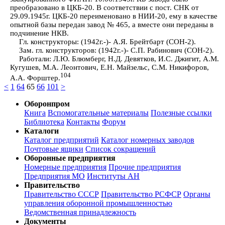
преобразовано в ЦКБ-20. В соответствии с пост. СНК от
29.09.1945г. ЦКБ-20 переименовано в НИИ-20, ему в качестве
опытной базы передан завод № 465, а вместе они переданы в
подчинение НКВ.
Гл. конструкторы: (1942г.-)- А.Я. Брейтбарт (СОН-2).
Зам. гл. конструкторов: (1942г.-)- С.П. Рабинович (СОН-2).
Работали: Л.Ю. Блюмберг, Н.Д. Девятков, И.С. Джигит, А.М.
Кугушев, М.А. Леонтович, Е.Н. Майзельс, С.М. Никифоров,
104
А.А. Форштер.
<
1
64
65
66
101
>
Оборонпром
Книга
Вспомогательные материалы
Полезные ссылки
Библиотека
Контакты
Форум
Каталоги
Каталог предприятий
Каталог номерных заводов
Почтовые ящики
Список сокращений
Оборонные предприятия
Номерные предприятия
Прочие предприятия
Предприятия МО
Институты АН
Правительство
Правительство СССР
Правительство РСФСР
Органы
управления оборонной промышленностью
Ведомственная принадлежность
Документы