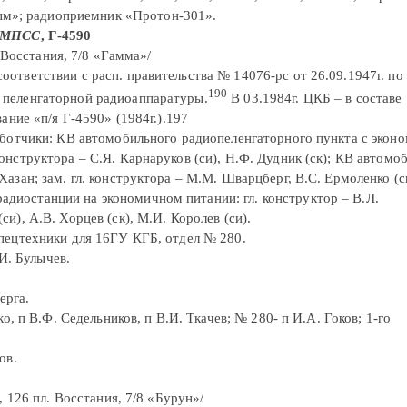
ым»; радиоприемник «Протон-301».
МПСС
, Г-4590
. Восстания, 7/8 «Гамма»/
ответствии с расп. правительства № 14076-рс от 26.09.1947г. по
190
и пеленгаторной радиоаппаратуры.
В 03.1984г. ЦКБ – в составе
ие «п/я Г-4590» (1984г.).197
работчики: КВ автомобильного радиопеленгаторного пункта с эко
 конструктора – С.Я. Карнаруков (си), Н.Ф. Дудник (ск); КВ автомо
 Хазан; зам. гл. конструктора – М.М. Шварцберг, В.С. Ермоленко (ск
адиостанции на экономичном питании: гл. конструктор – В.Л.
си), А.В. Хорцев (ск), М.И. Королев (си).
спецтехники для 16ГУ КГБ, отдел № 280.
.И. Булычев.
ерга.
о, п В.Ф. Седельников, п В.И. Ткачев; № 280- п И.А. Гоков; 1-го
ов.
, 126 пл. Восстания, 7/8 «Бурун»/