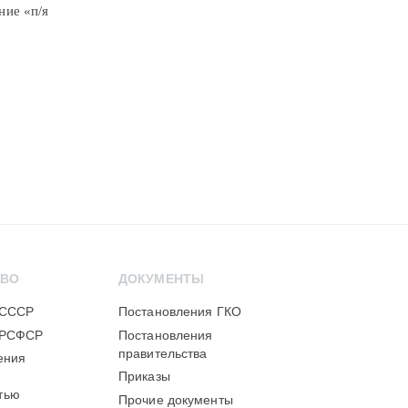
ние «п/я
ТВО
ДОКУМЕНТЫ
 СССР
Постановления ГКО
 РСФСР
Постановления
правительства
ения
Приказы
тью
Прочие документы