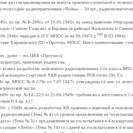
од еще раз специализирован на выпуск приемно-слежечной и пеленг
м полугодии: радиоприемников «Чайка» – 30 шт., радиопеленгато
45г. по пр. № К-288сс от 19.05.1945г. на завод вывезено оборудов
водов «Сименс Гальске» в Берлине (в районах Фалькензее и Симен
190
06.1946г. передан в 2ГУ МПСС (и на 09.1947г.).
В 03.1984г.
оставе Харьковского ПО «Протон» МПСС. Имел наименования: «п/
но, далее – это ЦКБ «Протон»).
аппаратура, приемные радиоузлы.
. велись разработки: войскового радиоприемника 2-го класса ВРП
ной командно-стартовой УКВ радиостанции РСК (тема 29). Гл.
о пр. МПСС № А-179с от 7.07.1947г. утверждены её зам. гл. конс
ектрической части.
9г. по пр. № СС-223 от 25.06.1949г. требовалось изготовить в 1-
тной ПЛ пр. 617.
0г. с 1949г. велись разработки: КВ приёмно-слежечной и поисков
радиоразведки (Тема № 4) со сроком предъявления на госиспытан
дуга» (Тема № 5) с предъявлением на госиспытания в 4-м квартале
станции «Лента» (Тема № 10) со сдачей на госиспытания в 4-м кв