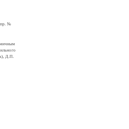
 пр. №
номичным
бильного
), Д.П.