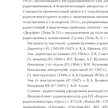
1951г.; автомобильного КВ радиоприёмного узла для
радиоприемников, 4 буквопечатающих аппаратов, 4 
2 аппаратов промежуточной записи и 2 ондуляторорв
радиопеленгаторного пункта с экономичным питани
госиспытания в 1-м квартале 1951г.; радиоприемни
радиостанций и выделенных приёмных пунктов с пре
«Дельфин» (Тема № 51) с предъявлением на госиспы
радиоприёма и пеленгования «Сучок» (Тема № 3) с п
Численность персонала: административно-управленч
Директор (-01.1945-09.1947г.-)- К.А. Ефимов, (03
Зам. директора по режиму (03.1984г.)- Л.К. Сокол
Гл. инженер (03.1984г.)- В.Е. Божко, А.Г. Кузьмен
Начальник 1-го отдела (03.1984г.)- В.Н. Кузьменк
Начальники лабораторий: отраслевой (07.1947г.)-
Гл. конструкторы: (1948г.)- А.А.Одинцов (РСК), (
Зам. гл. конструкторов: (07.1947г.-)- В.А. Великов
Начальник КБ (07.1947г.)- А.И. Хазан.
Создано:
радиостанция аэродромная командно-ст
Производство:
радиопеленгатор для ПЛ «Бурун»
радиопеленгаторы «Орел-1», Р-322Б «Рыбка-М», СР
магнитофоны:
«Спутник», «Спутник-401, -402, -403