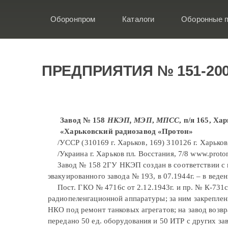
Оборонпром
Каталоги
Оборонные п
ПРЕДПРИЯТИЯ № 151-20
Завод № 158
НКЭП, МЭП
,
МПСС
, п/я 165, Х
«Харьковский радиозавод «Протон»
/УССР (310169 г. Харьков, 169) 310126 г. Харьков
/Украина г. Харьков пл. Восстания, 7/8 www.proton
Завод № 158 2ГУ НКЭП создан в соответствии с по
эвакуированного завода № 193, в 07.1944г. – в веде
Пост. ГКО № 4716с от 2.12.1943г. и пр. № К-731
радиопеленгационной аппаратуры; за ним закреплен
НКО под ремонт танковых агрегатов; на завод возв
передано 50 ед. оборудования и 50 ИТР с других за