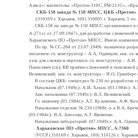
Алиса»; магнитолы: «Протон-310С, РМ-211С», «Кр
СКБ-158 завода № 158
МПСС
, ЦКБ «Протон»
/(310169 г. Харьков, 169) 310005 г. Харьков, 5 пл
СКБ-158 на заводе № 158 МПСС организовано в со
А-271сс от 27.09.1947г. для разработки слежечной 
Харьковского ПО «Протон» МПСС. Имело наименован
По пр. № СС-284 от 23.07.1949г. назначены раз
питанием: гл. конструктор – А.А, Одинцов; зам. гл.
узла для слежки и перехвата: гл. конструктор – А.И.
Панасевич (си); КВ приёмо-слежечной и поисковой р
Великовский; зам. гл. конструктора – И.О, Гринберг (
В составе ЦКБ: спецотдел № 230 по разработке 
Начальник (07.1949г.)- А.И. Хазан, (03.1984г.)- А
Зам. начальника (07.1949г.)- В.Л. Великовский.
Гл. инженер (03.1984г.)- А.Г. Кузьменко, А.Ф. Коч
Начальники отделов: № 230 (1968г.-)- к В.А. Бречк
(03.1984г.)- В.А. Аносова, А.Т. Яковенко.
Начальники лабораторий: (07.1949г.)- А.А. Одинц
Харьковское ПО «Протон»
МПСС
, А-7360
/УССР (310169 г. Харьков, 169) 310126 г. Харьков