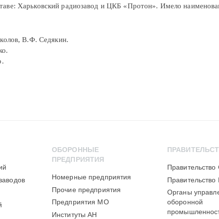
ставе: Харьковский радиозавод и ЦКБ «Протон». Имело наименова
околов, В.Ф. Седякин.
ко.
о.
ОБОРОННЫЕ
ПРАВИТЕЛЬС
ПРЕДПРИЯТИЯ
ий
Правительство
Номерные предприятия
заводов
Правительство
Прочие предприятия
Органы управл
Предприятия МО
оборонной
й
промышленнос
Институты АН