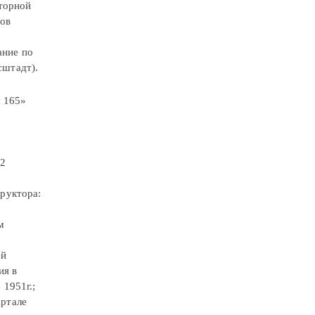
аторной
ров
ание по
сштадт).
я 165»
-2
труктора:
м
ой
ия в
 1951г.;
артале