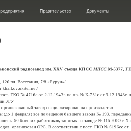
редприятия
Правительство
Документы
0
арьковский радиозавод им. XXV съезда КПСС
МПСС
,М-5377, Г
, 126 пл. Восстания, 7/8 «Бурун»/
.kharkov.ukrtel.net/
ст. ГКО № 4716с от 2.12.1943г. по пр. № К-731с от 3.12.1943г. н
нии 3ГУ.
с организованный завод специализирован на производство
ы (до 1 февраля) все помещения бывшего завода № 193, переданн
ращены 50 бывших работников, занятых на заводе № 115 НКО в Ха
водов, организован ОРС. В соответствии с пост. ГКО № 6196сс от