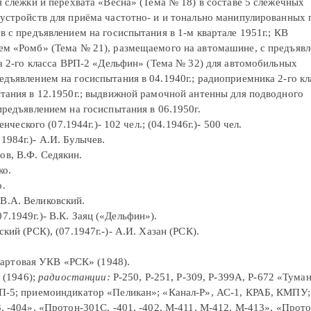
 слежки и перехвата «Весна» (Тема № 18) в составе 5 слежечных
устройств для приёма частотно- и и тонально манипулированных 
 с предъявлением на госиспытания в 1-м квартале 1951г.; КВ
ем «Ромб» (Тема № 21), размещаемого на автомашине, с предъявл
ка 2-го класса ВРП-2 «Дельфин» (Тема № 32) для автомобильных
дъявлением на госиспытания в 04.1940г.; радиоприемника 2-го кл
тания в 12.1950г.; выдвижной рамочной антенны для подводного
редъявлением на госиспытания в 06.1950г.
еского (07.1944г.)- 102 чел.; (04.1946г.)- 500 чел.
.1984г.)- А.И. Булычев.
ов, В.Ф. Седякин.
ко.
о.
 В.А. Великовский.
07.1949г.)- В.К. Заяц («Дельфин»).
ский (РСК), (07.1947г.-)- А.И. Хазан (РСК).
артовая УКВ «РСК» (1948).
 (1946);
радиостанции:
Р-250, Р-251, Р-309, Р-399А, Р-672 «Туман
П-5; приемоиндикатор «Пеликан»; «Канал-Р», АС-1, КРАБ, КМПУ;
, -404», «Протон-301С, -401, -402, М-411, М-412, М-413», «Прото