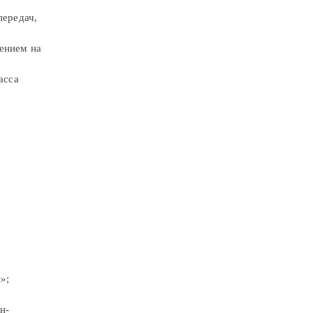
передач,
ением на
асса
»;
н-