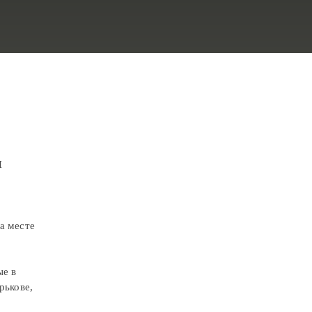
ИСКАТЬ
П
а месте
ые в
рькове,