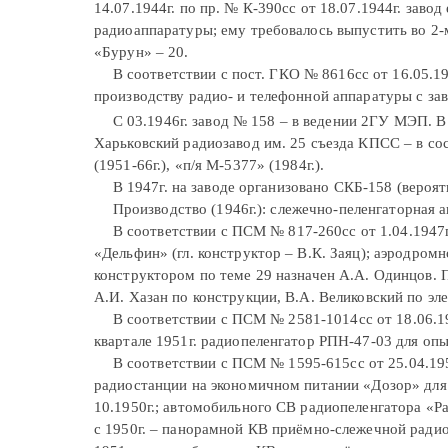
14.07.1944г. по пр. № К-390сс от 18.07.1944г. зав
радиоаппаратуры; ему требовалось выпустить во 2-
«Бурун» – 20.
В соответствии с пост. ГКО № 8616сс от 16.05.19
производству радио- и телефонной аппаратуры с за
С 03.1946г. завод № 158 – в ведении 2ГУ МЭП. В 
Харьковский радиозавод им. 25 съезда КПСС – в с
(1951-66г.), «п/я М-5377» (1984г.).
В 1947г. на заводе организовано СКБ-158 (вероят
Производство (1946г.): слежечно-пеленгаторная 
В соответствии с ПСМ № 817-260сс от 1.04.1947г
«Дельфин» (гл. конструктор – В.К. Заяц); аэродром
конструктором по теме 29 назначен А.А. Одинцов. П
А.И. Хазан по конструкции, В.А. Великовский по эл
В соответствии с ПСМ № 2581-1014сс от 18.06.194
квартале 1951г. радиопеленгатор РПН-47-03 для опы
В соответствии с ПСМ № 1595-615сс от 25.04.195
радиостанции на экономичном питании «Дозор» для 
10.1950г.; автомобильного СВ радиопеленгатора «Ра
с 1950г. – панорамной КВ приёмно-слежечной радио