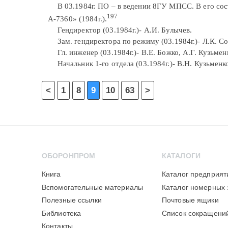
В 03.1984г. ПО – в ведении 8ГУ МПСС. В его со
197
А-7360» (1984г.).
Гендиректор (03.1984г.)- А.И. Булычев.
Зам. гендиректора по режиму (03.1984г.)- Л.К. С
Гл. инженер (03.1984г.)- В.Е. Божко, А.Г. Кузьмен
Начальник 1-го отдела (03.1984г.)- В.Н. Кузьменк
<
1
8
9
10
63
>
ОБОРОНПРОМ
КАТАЛОГИ
Книга
Каталог предприят
Вспомогательные материалы
Каталог номерных 
Полезные ссылки
Почтовые ящики
Библиотека
Список сокращени
Контакты