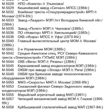
М-5028 НПО «Комета» /г. Ульяновск/
М-5029 Кишинёвский завод «Сигнал» МПСС (1984г.)
М-5032 Комбинат треста «Спецпромрадиострой» МРП /г.
Москва/ (1974-83г.)
М-5033 Завод «Лазурит» МЭП /пгт Володарка Киевской обл./
(1984г.)
М-5035 Завод «Полет» МЭП /г. Чкаловск/ (1985г.)
М-5036 ПО «Новатор» МРП /г. Хмельницкий/ (1983г.)
М-5038 ОКБ «Искра» МПСС /г. Уфа/ (1973-84г.)
М-5040 Главный вычислительный центр МОМ /г. Москва/
(1986г.)
М-5041 2-е Управление МОМ (1986г.)
М-5042 Средне-Азиатское спец. РСУ Северо-Кавказского
треста «Электронстрой» ГУПиКС МЭП (1984г.)
М-5044 ОКБ «Вега» МЭП /г. Рязань» (1984г.)
М-5045 Карачаевский завод конденсаторов МЭП (1984г.)
М-5046 ОКБМ при заводе «Эллар» МЭП /г. Рига/ (1984г.)
М-5049 ОКБМ при Брянском заводе технологического
оборудования МЭП (1984г.)
М-5050 ММЗ «Скорость» МАП /г. Москва/ (1966-89г.)
М-5053 Сиазанский филиал Северо-Задонского завода
конденсаторов МЭП (1984г.)
М-5055 Марыйский агрегатный завод МАП (1987г.)
М-5057 Чепецкий механический завод МСМ /г. Глазов/ (1966-
89г.)
М-5058 Куйбышевский сталелитейный завод МАП (1967-84г.)