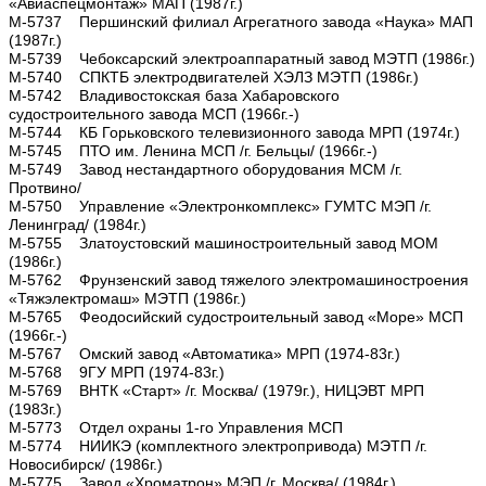
«Авиаспецмонтаж» МАП (1987г.)
М-5737 Першинский филиал Агрегатного завода «Наука» МАП
(1987г.)
М-5739 Чебоксарский электроаппаратный завод МЭТП (1986г.)
М-5740 СПКТБ электродвигателей ХЭЛЗ МЭТП (1986г.)
М-5742 Владивостокская база Хабаровского
судостроительного завода МСП (1966г.-)
М-5744 КБ Горьковского телевизионного завода МРП (1974г.)
М-5745 ПТО им. Ленина МСП /г. Бельцы/ (1966г.-)
М-5749 Завод нестандартного оборудования МСМ /г.
Протвино/
М-5750 Управление «Электронкомплекс» ГУМТС МЭП /г.
Ленинград/ (1984г.)
М-5755 Златоустовский машиностроительный завод МОМ
(1986г.)
М-5762 Фрунзенский завод тяжелого электромашиностроения
«Тяжэлектромаш» МЭТП (1986г.)
М-5765 Феодосийский судостроительный завод «Море» МСП
(1966г.-)
М-5767 Омский завод «Автоматика» МРП (1974-83г.)
М-5768 9ГУ МРП (1974-83г.)
М-5769 ВНТК «Старт» /г. Москва/ (1979г.), НИЦЭВТ МРП
(1983г.)
М-5773 Отдел охраны 1-го Управления МСП
М-5774 НИИКЭ (комплектного электропривода) МЭТП /г.
Новосибирск/ (1986г.)
М-5775 Завод «Хроматрон» МЭП /г. Москва/ (1984г.)