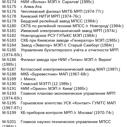
М-5174 НИИ «Волна» МЭП /г. Саратов/ (1985г.)
М-5175 г. Алма-Ата
М-5176 Чипляевский филиал МКТБ МРП (1974-77г.)
М-5178 Киевский НИТИ МРП (1974-76г.)
М-5179 Бердский релейный завод МПСС (1984г.)
М-5180 СКТБ по релейной технике МПСС /г. Новгород/ (1984г.)
М-5181 Ижевский электромеханический завод МРП (1974г.)
М-5182 Новгородское РСУ ГУПиКС МЭП (1984г.)
М-5183 СКБ при Киевском заводе «Генератор» МЭП (1985г.)
М-5184 Завод «Экватор» МЭП /г. Старый Самбор/ (1984г.)
М-5185 Управление бухгалтерского учёта и отчетности МРП
(1974-83г.)
М-5186 Филиал завода при НИИ «Титан» МЭП /г. Верея/
(1985г.)
М-5187 Котласский электромеханический завод МАП (1987г.)
М-5188 МКБ «Буревестник» МАП (1967-68г.)
М-5189 г. Минск
М-5190 Главснаб МЭТП (12.1986г.)
М-5191 НИИ «Орион» МЭП /г. Киев/ (1985г.)
М-5193 Главное планово-экономическое управление МРП
(1974-83г.)
М-5195 Горьковское агентство УСК «Контакт» ГУМТС МАП
(1967-87г.)
М-5199 КБ приборов контроля МРП /г. Москва/ (1970-74г.)
М-5201 Главное научно-техническое управление МПСС
(1984г.)