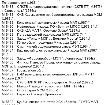
Петропавловск/ (1966г.-)
М-5455 СПКТБ полупроводниковой техники (СКТБ ПТ) МЭТП /
г. Ставрополь/ (1986г.)
М-5458 ОКБ Харьковского приборостроительного завода МОМ
(1986г.)
М-5459 Конотопский механический завод МАП (1987г.)
М-5460 Новгородский завод, ПО «Волна» МПСС (1973-84г.)
М-5461 ОКБ КДА МАП /г. Орехово-Зуево/ (1967г.)
М-5463 Петрозаводский радиозавод МРП (1972-74г.)
М-5465 Завод «Тэпэл» МЭП /г. Великие Мосты/ (1984г.)
М-5476 ГУ по сбыту продукции Минмаша (1984г.)
М-5479 Сухиничский радиоламповы завод МЭП (1984г.)
М-5484 Кизлярский электромеханический завод МАП (1967-
84г.)
М-5485 Завод «Ферроприбор» МЭП /г. Ленинград/ (1984г.)
М-5486 Филиал Павлово-Посадского конденсаторного завода
МЭП /г. Глазуновка/ (1984г.)
М-5487 Горьковская обл.
М-5489 НИИ вычислительных комплексов (НИИВК) МРП /г.
Москва/ (1974г.)
М-5490 СКБ ВНИИФТРИ Госстандарта /г. Москва/ (1979г.)
М-5496 Минский завод «Термопласт» МРП (1974г.)
М-5498 ОКБ «Заря» МСМ (1966г.-)
М-5499 Пермский завод «Промсвязь»
М-5502 Куйбышевское агентство УСК «Восток» ГУМТС МАП