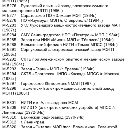
МЭТП (1986г.)
М-5276 Рузаевский опытный завод электровакуумного
машиностроения МЭТП (1986г.)
М-5277 Саратовское ПО «Элмаш» МЭП (1984г.)
М-5278 ПО «Изумруд» МЭП /г. Ставрополь/ (1984г.)
М-5283 УКС Луховицкого машиностроительного завода МАП
(1987г.)
М-5284 СМУ Ленинградского НПО «Позитрон» МЭП (1984г.)
М-5285 Завод при НИИ «Мион» МЭП /г. Тбилиси/ (1984г.)
М-5288 Вильнюсский филиал НИТИ «Темп» МПСС (1984г.)
М-5291 Серпуховский электромеханический завод МЭТП
(1986г.)
М-5292 СКТБ при Алексинском опытном механическом заводе
ММ (1984г.)
М-5293 Завод «Гарни» МЭП /г. Ереван/ (1984г.)
М-5294 СКТБ «Прогресс» ЦНПО «Каскад» МПСС /г. Москва/
(1984г.)
М-5297 Горьковское КБ нормалей МАП (1967г.)
М-5298 Ташкентский электромашиностроительный завод
МЭТП (1986г.)
М-5301 НИТИ им. Александрова МСМ
М-5308 НИИЭТУ (электротехнических устройств) МПСС /г.
Ленинград/ (1972-84г.)
М-5310 Бакинский радиозавод (1970-74г.)
М-5312 г. Ленинград
М-5320 Завод «Ситалл» МЭП /пос. Владимирец Ровенской