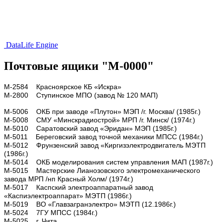
DataLife Engine
Почтовые ящики "М-0000"
М-2584 Красноярское КБ «Искра»
М-2800 Ступинское МПО (завод № 120 МАП)
М-5006 ОКБ при заводе «Плутон» МЭП /г. Москва/ (1985г.)
М-5008 СМУ «Минскрадиострой» МРП /г. Минск/ (1974г.)
М-5010 Саратовский завод «Эридан» МЭП (1985г.)
М-5011 Береговский завод точной механики МПСС (1984г.)
М-5012 Фрунзенский завод «Киргизэлектродвигатель МЭТП
(1986г.)
М-5014 ОКБ моделирования систем управления МАП (1987г.)
М-5015 Мастерские Лианозовского электромеханического
завода МРП /нп Красный Холм/ (1974г.)
М-5017 Каспский электроаппаратный завод
«Каспиэлектроаппарат» МЭТП (1986г.)
М-5019 ВО «Главзагранэлектро» МЭТП (12.1986г.)
М-5024 7ГУ МПСС (1984г.)
М-5025 г. Чита