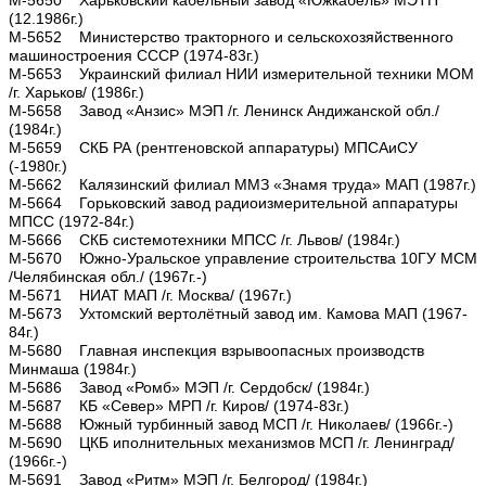
(12.1986г.)
М-5652 Министерство тракторного и сельскохозяйственного
машиностроения СССР (1974-83г.)
М-5653 Украинский филиал НИИ измерительной техники МОМ
/г. Харьков/ (1986г.)
М-5658 Завод «Анзис» МЭП /г. Ленинск Андижанской обл./
(1984г.)
М-5659 СКБ РА (рентгеновской аппаратуры) МПСАиСУ
(-1980г.)
М-5662 Калязинский филиал ММЗ «Знамя труда» МАП (1987г.)
М-5664 Горьковский завод радиоизмерительной аппаратуры
МПСС (1972-84г.)
М-5666 СКБ системотехники МПСС /г. Львов/ (1984г.)
М-5670 Южно-Уральское управление строительства 10ГУ МСМ
/Челябинская обл./ (1967г.-)
М-5671 НИАТ МАП /г. Москва/ (1967г.)
М-5673 Ухтомский вертолётный завод им. Камова МАП (1967-
84г.)
М-5680 Главная инспекция взрывоопасных производств
Минмаша (1984г.)
М-5686 Завод «Ромб» МЭП /г. Сердобск/ (1984г.)
М-5687 КБ «Север» МРП /г. Киров/ (1974-83г.)
М-5688 Южный турбинный завод МСП /г. Николаев/ (1966г.-)
М-5690 ЦКБ иполнительных механизмов МСП /г. Ленинград/
(1966г.-)
М-5691 Завод «Ритм» МЭП /г. Белгород/ (1984г.)