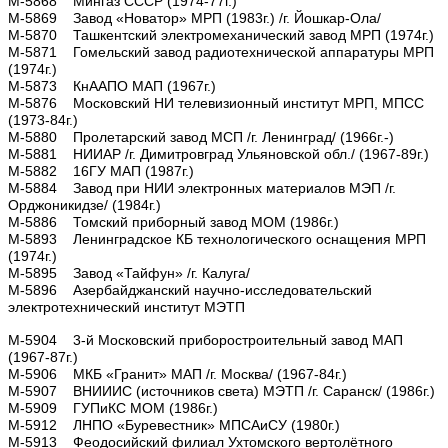
М-5868 Мингаз СССР (1974-77г.)
М-5869 Завод «Новатор» МРП (1983г.) /г. Йошкар-Ола/
М-5870 Ташкентский электромеханический завод МРП (1974г.)
М-5871 Гомельский завод радиотехнической аппаратуры МРП
(1974г.)
М-5873 КнААПО МАП (1967г.)
М-5876 Московский НИ телевизионный институт МРП, МПСС
(1973-84г.)
М-5880 Пролетарский завод МСП /г. Ленинград/ (1966г.-)
М-5881 НИИАР /г. Димитровград Ульяновской обл./ (1967-89г.)
М-5882 16ГУ МАП (1987г.)
М-5884 Завод при НИИ электронных материалов МЭП /г.
Орджоникидзе/ (1984г.)
М-5886 Томский приборный завод МОМ (1986г.)
М-5893 Ленинградское КБ технологического оснащения МРП
(1974г.)
М-5895 Завод «Тайфун» /г. Калуга/
М-5896 Азербайджанский научно-исследовательский
электротехнический институт МЭТП
М-5904 3-й Московский приборостроительный завод МАП
(1967-87г.)
М-5906 МКБ «Гранит» МАП /г. Москва/ (1967-84г.)
М-5907 ВНИИИС (источников света) МЭТП /г. Саранск/ (1986г.)
М-5909 ГУПиКС МОМ (1986г.)
М-5912 ЛНПО «Буревестник» МПСАиСУ (1980г.)
М-5913 Феодосийский филиал Ухтомского вертолётного