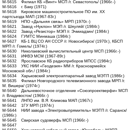
М-5615 Филиал КБ «Винт» МСП /г. Севастополь/ (1966г.-)
М-5616 г. Баку (1971)
М-5618 Кировское машиностроительное ПО им. ХХ
партсъезда МАП (1967-83г.)
М-5619 НПО «Дальняя связь» МРП (1970г.-)
М-5621 Завод «Нуклон» МЭП /г. Шяуляй/ (1984г.)
М-5622 Завод «Резистор» МЭП /г. Эчмиадзин/ (1984г.)
М-5624 ГУМТС Минмаша (1984г.)
М-5627 КБ-1 ВЦ СО АН СССР /г. Новосибирск/ (1970г.), КБСП
МРП /г. Гомель/ (1974г.)
М-5630 Николаевский вычислительный центр МСП (1966г.-)
М-5631 ИФВЭ МСМ (1967-89г.)
М-5632 Ярославское КБ радиоприборов МПСС (1984г.)
М-5633 УКС НИИ «Геодезия» ММ /г. Красноармейск
Московской обл./ (1984г.)
М-5634 Харьковский электроаппаратный завод МЭТП (1986г.)
М-5635 Филиал Новгородского телевизионного завода МРП /г.
М. Вишера/ (1974г.)
М-5640 Дальневосточное отделение «Союзпроектверфи» МСП
/г. Владивосток/ (1966г.-)
М-5641 ЛНПО им. В.Я. Климова МАП (1967г.)
М-5642 1ГУ МРП (1974г.)
М-5644 НИИ завода «Электровыпрямитель» МЭТП /г. Саранск/
(1986г.)
М-5645 Свирская судоверфь МСП (1966г.-)
М-5647
М-5650 Харьковский кабельный завод «Южкабель» МЭТП