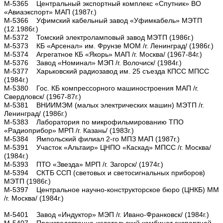
М-5365 Центральный экспортный комплекс «Спутник» ВО
«Авиаэкспорт» МАП (1987г.)
М-5366 Уфимский кабельный завод «Уфимкабель» МЭТП
(12.1986г.)
М-5372 Томский электроламповый завод МЭТП (1986г.)
М-5373 КБ «Арсенал» им. Фрунзе МОМ /г. Ленинград/ (1986г.)
М-5374 Агрегатное КБ «Якорь» МАП /г. Москва/ (1967-84г.)
М-5376 Завод «Номинал» МЭП /г. Волочиск/ (1984г.)
М-5377 Харьковский радиозавод им. 25 съезда КПСС МПСС
(1984г.)
М-5380 Гос. КБ компрессорного машиностроения МАП /г.
Свердловск/ (1967-87г.)
М-5381 ВНИИМЭМ (малых электрических машин) МЭТП /г.
Ленинград/ (1986г.)
М-5383 Лаборатория по микрофильмированию ТПО
«Радиоприбор» МРП /г. Казань/ (1983г.)
М-5384 Ямпольский филиал 2-го МПЗ МАП (1987г.)
М-5391 Участок «Альтаир» ЦНПО «Каскад» МПСС /г. Москва/
(1984г.)
М-5393 ПТО «Звезда» МРП /г. Загорск/ (1974г.)
М-5394 СКТБ ССП (световых и светосигнальных приборов)
МЭТП (1986г.)
М-5397 Центральное научно-конструкторское бюро (ЦНКБ) ММ
/г. Москва/ (1984г.)
М-5401 Завод «Индуктор» МЭП /г. Ивано-Франковск/ (1984г.)
М-5407 Производственно-издательский комбинат экспортной