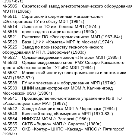
(1967-87г.)
М-5505 Саратовский завод электротермического оборудования
МЭТП (1986г.)
М-5511 Саратовский фирменный магазин-салон
«Электроника» ГУ по сбыту МЭП (1984г.)
М-5514 Львовское ПО им. Ленина МРП (1974г.)
М-5515 производство нитрита натрия (1990г.)
М-5521 Ржевское ПО «Электромеханика» МАП (1967-84г.)
М-5523 База ЦНИИ «Комета» МРП /г. Москва/ (1974г.)
М-5525 Завод по производству технологического
оборудования МРП /г. Запорожье/ (1983г.)
М-5527 Орджоникидзевский завод «Янтарь» МЭП (1985г.)
М-5533 Орджоникидзевское спец. РМУ Северо-Кавказского
треста «Электронстрой» ГУПиКС МЭП (1984г.)
М-5537 Московский институт электромеханики и автоматики
МАП (1967-87г.)
М-5538 ГУ комплектации и оборудования МРП (1974г.)
М-5539 ЦНИИ машиностроения МОМ /г. Калининград
Московской обл./ (1986г.)
М-5541 Производственно-монтажное управление № 8 ПО
«Авиаспецмонтаж» МАП (1987г.)
М-5542 Завод «Измеритель» МЭП /г. Черновцы/ (1984г.)
М-5546 Киевский завод «Коммунист» МРП (1970-83г.)
М-5554 НИИХСМ МОМ /г. Загорск/ (1986г.)
М-5555 СКТБ «Видео» МЭП /г. Саратов/ (1989г.)
М-5557 ОКБ «Контур» ЦНПО «Каскад» МПСС /г. Пятигорск/
(1984г.)