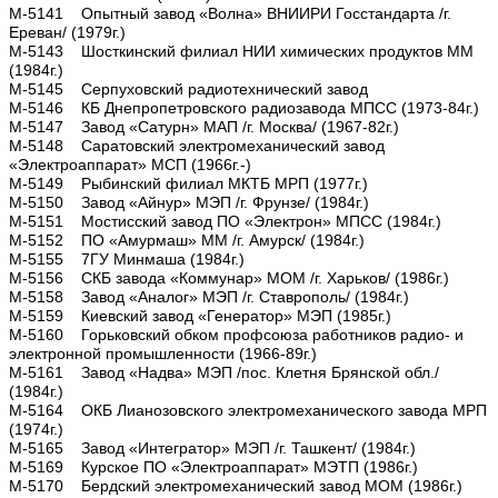
М-5141 Опытный завод «Волна» ВНИИРИ Госстандарта /г.
Ереван/ (1979г.)
М-5143 Шосткинский филиал НИИ химических продуктов ММ
(1984г.)
М-5145 Серпуховский радиотехнический завод
М-5146 КБ Днепропетровского радиозавода МПСС (1973-84г.)
М-5147 Завод «Сатурн» МАП /г. Москва/ (1967-82г.)
М-5148 Саратовский электромеханический завод
«Электроаппарат» МСП (1966г.-)
М-5149 Рыбинский филиал МКТБ МРП (1977г.)
М-5150 Завод «Айнур» МЭП /г. Фрунзе/ (1984г.)
М-5151 Мостисский завод ПО «Электрон» МПСС (1984г.)
М-5152 ПО «Амурмаш» ММ /г. Амурск/ (1984г.)
М-5155 7ГУ Минмаша (1984г.)
М-5156 СКБ завода «Коммунар» МОМ /г. Харьков/ (1986г.)
М-5158 Завод «Аналог» МЭП /г. Ставрополь/ (1984г.)
М-5159 Киевский завод «Генератор» МЭП (1985г.)
М-5160 Горьковский обком профсоюза работников радио- и
электронной промышленности (1966-89г.)
М-5161 Завод «Надва» МЭП /пос. Клетня Брянской обл./
(1984г.)
М-5164 ОКБ Лианозовского электромеханического завода МРП
(1974г.)
М-5165 Завод «Интегратор» МЭП /г. Ташкент/ (1984г.)
М-5169 Курское ПО «Электроаппарат» МЭТП (1986г.)
М-5170 Бердский электромеханический завод МОМ (1986г.)