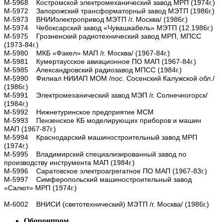
М-5968 Костромской электромеханический завод МРП (1974г.)
М-5972 Запорожский трансформаторный завод МЭТП (1986г.)
М-5973 ВНИИэлектропривод МЭТП /г. Москва/ (1986г.)
М-5974 Чебоксарский завод «Чувашкабель» МЭТП (12.1986г.)
М-5975 Грозненский радиотехнический завод МРП, МПСС
(1973-84г.)
М-5980 МКБ «Факел» МАП /г. Москва/ (1967-84г.)
М-5981 Кумертаусское авиационное ПО МАП (1967-84г.)
М-5985 Александровский радиозавод МПСС (1984г.)
М-5990 Филиал НИИАП МОМ /пос. Сосенский Калужской обл./
(1986г.)
М-5991 Электромеханический завод МЭП /г. Солнечногорск/
(1984г.)
М-5992 Нижнетуринское предприятие МСМ
М-5993 Пензенское КБ моделирующих приборов и машин
МАП (1967-87г.)
М-5994 Краснодарский машиностроительный завод МРП
(1974г.)
М-5995 Владимирский специализированный завод по
производству инструмента МАП (1984г.)
М-5996 Cаратовское электроагрегатное ПО МАП (1967-83г.)
М-5997 Симферопольский машиностроительный завод
«Салют» МРП (1974г.)
М-6002 ВНИСИ (светотехнический) МЭТП /г. Москва/ (1986г.)
Оборонпром