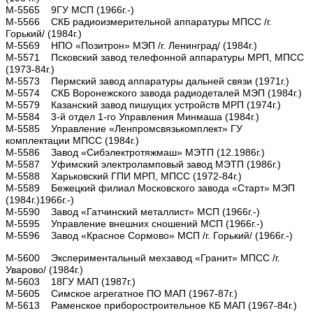
М-5565 9ГУ МСП (1966г.-)
М-5566 СКБ радиоизмерительной аппаратуры МПСС /г.
Горький/ (1984г.)
М-5569 НПО «Позитрон» МЭП /г. Ленинград/ (1984г.)
М-5571 Псковский завод телефонной аппаратуры МРП, МПСС
(1973-84г.)
М-5573 Пермский завод аппаратуры дальней связи (1971г.)
М-5574 СКБ Воронежского завода радиодеталей МЭП (1984г.)
М-5579 Казанский завод пишущих устройств МРП (1974г.)
М-5584 3-й отдел 1-го Управления Минмаша (1984г.)
М-5585 Управление «Ленпромсвязькомплект» ГУ
комплектации МПСС (1984г.)
М-5586 Завод «Сибэлектротяжмаш» МЭТП (12.1986г.)
М-5587 Уфимский электроламповый завод МЭТП (1986г.)
М-5588 Харьковский ГПИ МРП, МПСС (1972-84г.)
М-5589 Бежецкий филиал Московского завода «Старт» МЭП
(1984г.)1966г.-)
М-5590 Завод «Гатчинский металлист» МСП (1966г.-)
М-5595 Управление внешних сношений МСП (1966г.-)
М-5596 Завод «Красное Сормово» МСП /г. Горький/ (1966г.-)
М-5600 Экспериментальный мехзавод «Гранит» МПСС /г.
Уварово/ (1984г.)
М-5603 18ГУ МАП (1987г.)
М-5605 Симское агрегатное ПО МАП (1967-87г.)
М-5613 Раменское приборостроительное КБ МАП (1967-84г.)