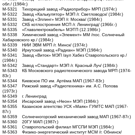
обл./ (1984г.)
М-5321 Тихорецкий завод «Радиоприбор» МРП (1974г.)
М-5322 Завод «Калькулятор» МЭП /г. Светловодск/ (1984г.)
М-5331 Завод «Эллинг» МЭП /г. Москва/ (1984г.)
М-5332 СКБ котлостроения МСП /г. Ленинград/ (1966г.-)
М-5335 «Главэлектрокабель» МЭТП (12.1986г.)
М-5338 Химический завод «Элемент» ММ /пос. Солнечный
Хабаровского кр./ (1984г.)
М-5339 НИИ ЭВМ МРП /г. Минск/ (1974г.)
М-5340 Иркутский завод «Радиан» МЭП (1984г.)
М-5341 Завод «Виток» МЭП /аул Хабез Ставропольского кр./
(1984г.)
М-5342 Завод «Стандарт» МЭП /г. Красный Луч/ (1984г.)
М-5343 КБ Московского радиотехнического завода МРП (1974-
83г.)
М-5344 Киевское ПО им. Артёма МАП (1967-83г.)
М-5347 Рижский завод «Радиотехника» им. А.С. Попова
(1973г.)
М-5349 г. Ленинград
М-5354 Инсарский завод «Неон» МЭП (1984г.)
М-5355 Казанское агентство УСК «Маяк» ГУМТС МАП (1967-
87г.)
М-5359 Солнечногорский механический завод МАП (1967-87г.)
М-5360 20ГУ МАП (1987г.)
М-5361 Ставропольский филиал МГСПИ МЭП (1984г.)
М-5363 Физико-энергетический институт МСМ /г. Обнинск/