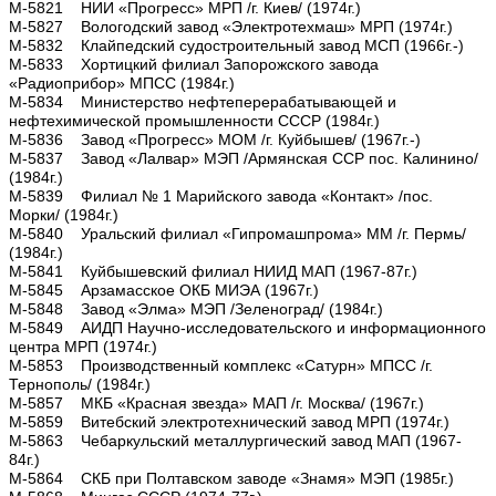
М-5821 НИИ «Прогресс» МРП /г. Киев/ (1974г.)
М-5827 Вологодский завод «Электротехмаш» МРП (1974г.)
М-5832 Клайпедский судостроительный завод МСП (1966г.-)
М-5833 Хортицкий филиал Запорожского завода
«Радиоприбор» МПСС (1984г.)
М-5834 Министерство нефтеперерабатывающей и
нефтехимической промышленности СССР (1984г.)
М-5836 Завод «Прогресс» МОМ /г. Куйбышев/ (1967г.-)
М-5837 Завод «Лалвар» МЭП /Армянская ССР пос. Калинино/
(1984г.)
М-5839 Филиал № 1 Марийского завода «Контакт» /пос.
Морки/ (1984г.)
М-5840 Уральский филиал «Гипромашпрома» ММ /г. Пермь/
(1984г.)
М-5841 Куйбышевский филиал НИИД МАП (1967-87г.)
М-5845 Арзамасское ОКБ МИЭА (1967г.)
М-5848 Завод «Элма» МЭП /Зеленоград/ (1984г.)
М-5849 АИДП Научно-исследовательского и информационного
центра МРП (1974г.)
М-5853 Производственный комплекс «Сатурн» МПСС /г.
Тернополь/ (1984г.)
М-5857 МКБ «Красная звезда» МАП /г. Москва/ (1967г.)
М-5859 Витебский электротехнический завод МРП (1974г.)
М-5863 Чебаркульский металлургический завод МАП (1967-
84г.)
М-5864 СКБ при Полтавском заводе «Знамя» МЭП (1985г.)