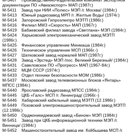
документации ПО «Авиаэкспорт» МАП (1987г.)
М-5411 Завод при НИИ «Полюс» МЭП /г. Москва/ (1984г.)
М-5413 Южный радиозавод МРП /г. Желтые Воды/ (1974г.)
М-5414 Запорожский Гипроэлектро МЭТП (1986г.)
М-5416 Филиал ММЗ «Скорость» МАП (1967г.)
М-5419 Бабаевский филиал завода «Светлана» МЭП (1984г.)
М-5424 Харьковский электромеханический завод МЭТП
(1986г.)
М-5425 Финансовое управление Минмаша (1984г.)
М-5426 Техническое управление МСП (1966г.-)
М-5427 Шатковский завод нормалей МАП (1987г.)
М-5428 Завод «Эрстед» МЭП /пос. Великий Березный/ (1984г.)
М-5431 Савеловское ПО «Прогресс» МАП (1967-84г.)
М-5432 МЦМ СССР (1974г.)
М-5433 Отдел техники безопасности МОМ (1986г.)
М-5437 Московский завод телевизионных блоков «Янтарь»
МПСС (1984г.)
М-5440 Ярославский радиозавод МПСС (1984г.)
М-5445 ЦКБ «Галс» МСП /г. Ленинград/ (1966г.-)
М-5446 Хабаровский кабельный завод МЭТП (12.1986г.)
М-5449 Псковский электромашиностроительный завод МЭТП
(12.1986г.)
М-5450 Орджоникидзевский завод «Бином» МЭП (1984г.)
М-5451 Завод при ЦКБ информационной техники МЭП /г.
Винница/ (1984г.)
М-5452 Машиностроительный завод им. Куйбышева МСП /г.