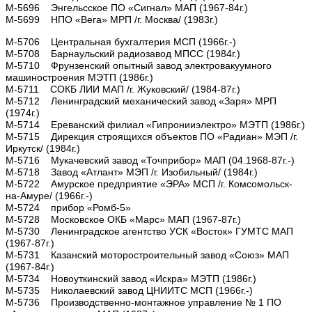
М-5696 Энгельсское ПО «Сигнал» МАП (1967-84г.)
М-5699 НПО «Вега» МРП /г. Москва/ (1983г.)
М-5706 Центральная бухгалтерия МСП (1966г.-)
М-5708 Барнаульский радиозавод МПСС (1984г.)
М-5710 Фрунзенский опытный завод электровакуумного
машиностроения МЭТП (1986г.)
М-5711 СОКБ ЛИИ МАП /г. Жуковский/ (1984-87г.)
М-5712 Ленинградский механический завод «Заря» МРП
(1974г.)
М-5714 Ереванский филиал «Гипронииэлектро» МЭТП (1986г.)
М-5715 Дирекция строящихся объектов ПО «Радиан» МЭП /г.
Иркутск/ (1984г.)
М-5716 Мукачевский завод «Точприбор» МАП (04.1968-87г.-)
М-5718 Завод «Атлант» МЭП /г. Изобильный/ (1984г.)
М-5722 Амурское предприятие «ЭРА» МСП /г. Комсомольск-
на-Амуре/ (1966г.-)
М-5724 прибор «Ромб-5»
М-5728 Московское ОКБ «Марс» МАП (1967-87г.)
М-5730 Ленинградское агентство УСК «Восток» ГУМТС МАП
(1967-87г.)
М-5731 Казанский моторостроительный завод «Союз» МАП
(1967-84г.)
М-5734 Новоуткинский завод «Искра» МЭТП (1986г.)
М-5735 Николаевский завод ЦНИИТС МСП (1966г.-)
М-5736 Производственно-монтажное управление № 1 ПО