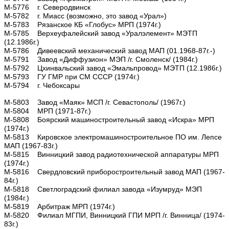
М-5776 г. Северодвинск
М-5782 г. Миасс (возможно, это завод «Урал»)
М-5783 Рязанское КБ «Глобус» МРП (1974г.)
М-5785 Верхеуфалейский завод «Уралэлемент» МЭТП
(12.1986г.)
М-5786 Дивеевский механический завод МАП (01.1968-87г.-)
М-5791 Завод «Диффузион» МЭП /г. Смоленск/ (1984г.)
М-5792 Цхинвальский завод «Эмальпровод» МЭТП (12.1986г.)
М-5793 ГУ ГМР при СМ СССР (1974г.)
М-5794 г. Чебоксары
М-5803 Завод «Маяк» МСП /г. Севастополь/ (1967г.)
М-5804 МРП (1971-87г.)
М-5808 Боярский машиностроительный завод «Искра» МРП
(1974г.)
М-5813 Кировское электромашиностроительное ПО им. Лепсе
МАП (1967-83г.)
М-5815 Винницкий завод радиотехнической аппаратуры МРП
(1974г.)
М-5816 Свердловский приборостроительный завод МАП (1967-
84г.)
М-5818 Светлоградский филиал завода «Изумруд» МЭП
(1984г.)
М-5819 Арбитраж МРП (1974г.)
М-5820 Филиал МГПИ, Винницкий ГПИ МРП /г. Винница/ (1974-
83г.)