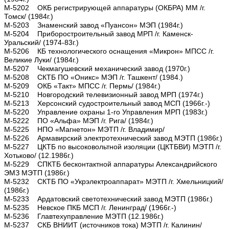
М-5202 ОКБ регистрирующей аппаратуры (ОКБРА) ММ /г.
Томск/ (1984г.)
М-5203 Знаменский завод «Пуансон» МЭП (1984г.)
М-5204 Приборостроительный завод МРП /г. Каменск-
Уральский/ (1974-83г.)
М-5206 КБ технологического оснащения «Микрон» МПСС /г.
Великие Луки/ (1984г.)
М-5207 Чекмагушевский механический завод (1970г.)
М-5208 СКТБ ПО «Оникс» МЭП /г. Ташкент/ (1984.)
М-5209 ОКБ «Такт» МПСС /г. Пермь/ (1984г.)
М-5210 Новгородский телевизионный завод МРП (1974г.)
М-5213 Херсонский судостроительный завод МСП (1966г.-)
М-5220 Управление охраны 1-го Управления МРП (1983г.)
М-5222 ПО «Альфа» МЭП /г. Рига/ (1984г.)
М-5225 НПО «Магнетон» МЭТП /г. Владимир/
М-5226 Армавирский электротехнический завод МЭТП (1986г.)
М-5227 ЦКТБ по высоковольтной изоляции (ЦКТБВИ) МЭТП /г.
Хотьково/ (12.1986г.)
М-5229 СПКТБ бесконтактной аппаратуры Александрийского
ЭМЗ МЭТП (1986г.)
М-5232 СКТБ ПО «Укрэлектроаппарат» МЭТП /г. Хмельницкий/
(1986г.)
М-5233 Ардатовский светотехнический завод МЭТП (1986г.)
М-5235 Невское ПКБ МСП /г. Ленинград/ (1966г.-)
М-5236 Главтехуправление МЭТП (12.1986г.)
М-5237 СКБ ВНИИТ (источников тока) МЭТП /г. Калинин/