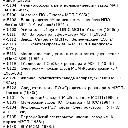
Минск/ (1983г.)
М-5104 Лениногорский агрегатно-механический завод МАП
(04.1968-87г.-)
М-5106 Киевское ПО «Октава» МЭП (1985г.)
М-5108 Волгоградская лётно-испытательная база НПО
«Взлёт» МРП /г. Ахтубинск/ (1974г.)
М-5109 Усилительный пункт ЦКБС МСП /г. Уральск/ (1966г.-)
М-5111 ПО «Запорожтрансформатор» МЭТП (1986г.)
М-5112 Завод «Спираль» МЭП /ст. Зеленчукская/ (1984г.)
М-5113 ПО «Уралэлектротяжмаш» МЭТП /г. Свердловск/
(1986г.)
М-5116 Московское спец. ремонтно-монтажное управление
ГУПиКС МЭП (1984г.)
М-5119 Тбилисское ПО «Электроаппарат» МЭТП (1986г.)
М-5122 Электрохимический завод МСМ /Красноярский кр./
(1966-89г.)
М-5126 Филиал Горьковского завода аппаратуры связи МПСС
(1984г.)
М-5128 Среднеазиатское ПО «Средазэлектроаппарат» МЭТП /
г. Ташкент/ (1986г.)
М-5131 Ульяновский завод НВА «Контактор» МЭТП (1986г.)
М-5133 Межгорский завод ПО «Электрон» МПСС (1984г.)
М-5134 Кисловодское РСУ треста «Электронстрой» ГУПиКС
МЭП (1984г.)
М-5135 Первомайский электромеханический завод им. К.
Маркса МЭТП (1986г.)
М-5140 8ГУ МОМ (1986г.)