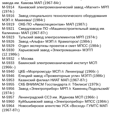
завода им. Камова МАП (1967-84г.)
М-5914 Каневский электромеханический завод «Магнит» МРП
(1974г.)
М-5916 Завод специального технологического оборудования
МЭП /г. Макеевка/ (1984г.)
М-5919 ОКБ ПО «Авиаспецмонтаж» МАП (1987г.)
М-5921 Свердловское ПО «Машиностроительный завод им.
Калинина» МАП (1967-87г.)
М-5923 Тульский завод электроэлементов МРП (1974г.)
М-5926 Завод «Альфа» МЭП /г. Краматорск/ (1984г.)
М-5929 Отдел экспертизы проектов и смет МПСС (1984г.)
М-5930 Харьковский завод «Электромашина» МЭТП
(12.1986г.)
М-5932 г. Москва
М-5933 Бакинский электромеханический институт МСП
(1966г.-)
М-5940 ЦКБ «Морпромсуд» МСП /г. Ленинград/ (1966г.-)
М-5946 Елецкий завод «Прожекторные угли» МЭТП (1986г.)
М-5953 Казанский филиал НИАТ МАП (1967-87г.)
М-5955 СКБ ВНИИАСМ Госстандарта /г. Тбилиси/ (1979г.)
М-5956 Завод «Электроприбор» МРП /г. Каменец-Подольский/
(1974г.)
М-5957 Ленинградский ССЗ им. Жданова МСП (1966г.-)
М-5960 Куйбышевский завод «Электроприбор» МПСС (1984г.)
М-5964 Новосибирское агентство УСК «Восход» ГУМТС МАП
(1967-87г.)