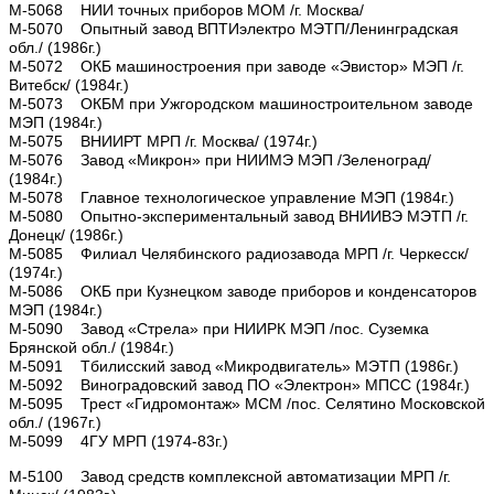
М-5068 НИИ точных приборов МОМ /г. Москва/
М-5070 Опытный завод ВПТИэлектро МЭТП/Ленинградская
обл./ (1986г.)
М-5072 ОКБ машиностроения при заводе «Эвистор» МЭП /г.
Витебск/ (1984г.)
М-5073 ОКБМ при Ужгородском машиностроительном заводе
МЭП (1984г.)
М-5075 ВНИИРТ МРП /г. Москва/ (1974г.)
М-5076 Завод «Микрон» при НИИМЭ МЭП /Зеленоград/
(1984г.)
М-5078 Главное технологическое управление МЭП (1984г.)
М-5080 Опытно-экспериментальный завод ВНИИВЭ МЭТП /г.
Донецк/ (1986г.)
М-5085 Филиал Челябинского радиозавода МРП /г. Черкесск/
(1974г.)
М-5086 ОКБ при Кузнецком заводе приборов и конденсаторов
МЭП (1984г.)
М-5090 Завод «Стрела» при НИИРК МЭП /пос. Суземка
Брянской обл./ (1984г.)
М-5091 Тбилисский завод «Микродвигатель» МЭТП (1986г.)
М-5092 Виноградовский завод ПО «Электрон» МПСС (1984г.)
М-5095 Трест «Гидромонтаж» МСМ /пос. Селятино Московской
обл./ (1967г.)
М-5099 4ГУ МРП (1974-83г.)
М-5100 Завод средств комплексной автоматизации МРП /г.