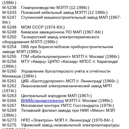
(1986г.)
М-5238 Главпроизводство МЭТП (12.1986г.)
М-5243 Псковский кабельный завод МЭТП (12.1986г.)
М-5247 Ступинский машиностроительный завод МАП (1967-
84г.)
М-5248 МОМ СССР (1974-83г.)
М-5249 Киевское авиационное ПО МАП (1967-84г.)
М-5250 Таганрогский завод электротермического
оборудования МЭТП (1986г.)
М-5254 ОКБ при Борисоглебском приборостроительном
заводе МЭП (1985г.)
М-5255 ГПИ «Кабельпромпроект» МЭТП /г. Москва/ (1986г.)
М-5256 МТУ «Кварц» ЦНПО «Каскад» МПСС /г. Караганда/
(1984г.)
М-5260 Управление бухгалтерского учёта и отчётности
Минмаша (1984г.)
М-5261 ЦКБ «Балтсудопроект» МСП /г. Ленинград/ (1966г.-)
М-5262 Лианозовский электромеханический завод МРП
(1974г.)
М-5263 Центральный аэродром МАП (1967г.)
М-5266
ВНИИстандартэлектро
МЭТП /г. Москва/ (1986г.)
М-5267 Московская контора УМТС Госстандарта (1979г.)
М-5269 Телавский филиал завода при НИИ «Мион» МЭП
(1984г.)
М-5273 НПО «Электрон» МЭП /г. Ленинград/ (1970-84г.-)
М-5275 Уфимский завод низковольтной электроаппаратуры