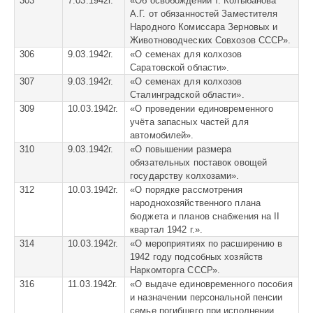
303
7.03.1942г.
«
Об освобождении т. Колыбанова
А.Г. от обязанностей Заместителя
Народного Комиссара Зерновых и
Животноводческих Совхозов СССР».
306
9.03.1942г.
«
О семенах для колхозов
Саратовской области».
307
9.03.1942г.
«
О семенах для колхозов
Сталинградской области».
309
10.03.1942г.
«
О проведении единовременного
учёта запасных частей для
автомобилей».
310
9.03.1942г.
«
О повышении размера
обязательных поставок овощей
государству колхозами».
312
10.03.1942г.
«
О порядке рассмотрения
народнохозяйственного плана
бюджета и планов снабжения на II
квартал 1942 г.».
314
10.03.1942г.
«
О мероприятиях по расширению в
1942 году подсобных хозяйств
Наркомторга СССР».
316
11.03.1942г.
«
О выдаче единовременного пособия
и назначении персональной пенсии
семье погибшего при исполнении