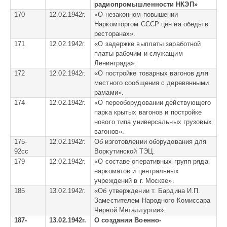
радиопромышленности НКЭП»
170
12.02.1942г.
«
О незаконном повышении
Наркомторгом СССР цен на обеды в
ресторанах».
171
12.02.1942г.
«
О задержке выплаты заработной
платы рабочим и служащим
Ленинграда».
172
12.02.1942г.
«О
постройке товарных вагонов для
местного сообщения с деревянными
рамами».
174
12.02.1942г.
«
О переоборудовании действующего
парка крытых вагонов и постройке
нового типа универсальных грузовых
вагонов».
175-
12.02.1942г.
Об изготовлении оборудования для
92сс
Воркутинской ТЭЦ.
179
12.02.1942г.
«
О составе оперативных групп ряда
наркоматов и центральных
учреждений в г. Москве».
185
13.02.1942г.
«
Об утверждении т. Бардина И.П.
Заместителем Народного Комиссара
Чёрной Металлургии».
187-
13.02.1942г.
О создании Военно-