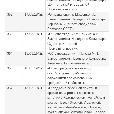
Целлюлозной и Бумажной
Промышленности».
362
17.03.1942г.
«
О назначении т. Мищенко Г.К.
Заместителем Народного Комиссара
Зерновых и Животноводческих
Совхозов СССР».
363
17.03.1942г.
«
Об утверждении т. Сомхияна Р.Г.
Заместителем Народного Комиссара
Судостроительной
Промышленности».
364
18.03.1942г.
«
Об утверждении т. Попова М.Н.
Заместителем Народного Комиссара
Танковой Промышленности».
366
18.03.1942г.
«
О распределении квартир,
освобождённых рабочими и
служащими эвакуированных
предприятий г. Москвы».
367
18.03.1942г.
«
О подъёме весенней пахоты и
сроках сева ранних зерновых
культур в Красноярском, Алтайском
краях, Новосибирской, Иркутской,
Читинской, Челябинской, Омской,
Кустанайской, Акмолинской, Северо-