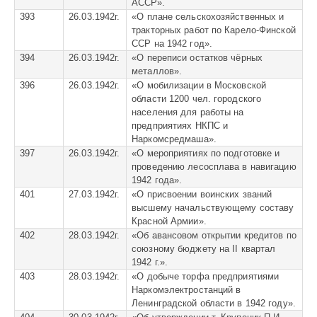
АССР».
393
26.03.1942г.
«
О плане сельскохозяйственных и
тракторных работ по Карело-Финской
ССР на 1942 год».
394
26.03.1942г.
«
О переписи остатков чёрных
металлов».
396
26.03.1942г.
«
О мобилизации в Московской
области 1200 чел. городского
населения для работы на
предприятиях НКПС и
Наркомсредмаша».
397
26.03.1942г.
«
О мероприятиях по подготовке и
проведению лесосплава в навигацию
1942 года».
401
27.03.1942г.
«
О присвоении воинских званий
высшему начальствующему составу
Красной Армии».
402
28.03.1942г.
«
Об авансовом открытии кредитов по
союзному бюджету на II квартал
1942 г.».
403
28.03.1942г.
«
О добыче торфа предприятиями
Наркомэлектростанций в
Ленинградской области в 1942 году».