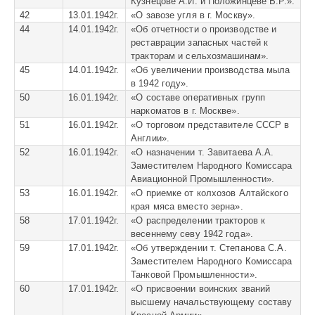
Кузнецове А.И. и Положинцеве В.Р.».
42
13.01.1942г.
«
О завозе угля в г. Москву».
44
14.01.1942г.
«
Об отчетности о производстве и
реставрации запасных частей к
тракторам и сельхозмашинам».
45
14.01.1942г.
«
Об увеличении производства мыла
в 1942 году».
50
16.01.1942г.
«
О составе оперативных групп
наркоматов в г. Москве».
51
16.01.1942г.
«
О торговом представителе СССР в
Англии».
52
16.01.1942г.
«
О назначении т. Завитаева А.А.
Заместителем Народного Комиссара
Авиационной Промышленности».
53
16.01.1942г.
«
О приемке от колхозов Алтайского
края мяса вместо зерна».
58
17.01.1942г.
«
О распределении тракторов к
весеннему севу 1942 года».
59
17.01.1942г.
«
Об утверждении т. Степанова С.А.
Заместителем Народного Комиссара
Танковой Промышленности».
60
17.01.1942г.
«
О присвоении воинских званий
высшему начальствующему составу