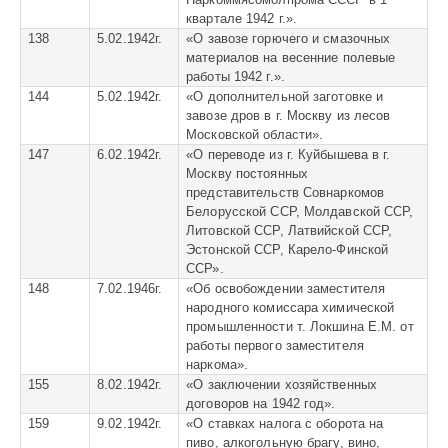
квартале 1942 г.».
138
5.02.1942г.
«
О завозе горючего и смазочных
материалов на весенние полевые
работы 1942 г.».
144
5.02.1942г.
«
О дополнительной заготовке и
завозе дров в г. Москву из лесов
Московской области».
147
6.02.1942г.
«
О переводе из г. Куйбышева в г.
Москву постоянных
представительств Совнаркомов
Белорусской ССР, Молдавской ССР,
Литовской ССР, Латвийской ССР,
Эстонской ССР, Карело-Финской
ССР».
148
7.02.1946г.
«
Об освобождении заместителя
народного комиссара химической
промышленности т. Локшина Е.М. от
работы первого заместителя
наркома».
155
8.02.1942г.
«
О заключении хозяйственных
договоров на 1942 год».
159
9.02.1942г.
«
О ставках налога с оборота на
пиво, алкогольную брагу, вино,