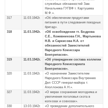
служебных обязанностей Зам.
Начальника ГУГВФ т. Картушева
М.Ф.».
317
11.03.1942г.
«
Об обеспечении продуктами
питания в пути следования поездных
бригад».
318
11.03.1942г.
«
Об освобождении тт. Бодрова
С.Е., Кожевникова Г.Н., Мартынова
Н.В. и Саркисова Н.А. от
обязанностей Заместителей
Народного Комиссара
Боеприпасов».
319
11.03.1942г.
«
Об утверждении состава коллегии
Народного Комиссариата
Боеприпасов».
320
11.03.1942г.
«
О назначении Заместителем
Народного Комиссара Внутренних
Дел СССР генерал-майора т.
Аполлонова А.Н.».
327
11.03.1942г.
«
О мерах сохранения молодняка и
увеличения поголовья скота в
колхозах и совхозах».
330
13.03.1942г.
«
О проведении дополнительного