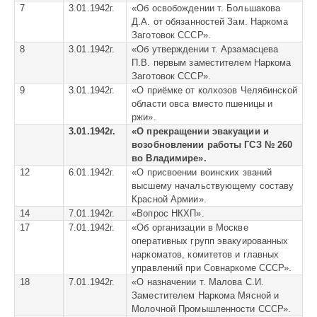
7
3.01.1942г.
«
Об освобождении т. Большакова
Д.А. от обязанностей Зам. Наркома
Заготовок СССР».
8
3.01.1942г.
«
Об утверждении т. Арзамасцева
П.В. первым заместителем Наркома
Заготовок СССР».
9
3.01.1942г.
«
О приёмке от колхозов Челябинской
области овса вместо пшеницы и
ржи».
3.01.1942г.
«О прекращении эвакуации и
возобновлении работы ГСЗ № 260
во Владимире».
12
6.01.1942г.
«
О присвоении воинских званий
высшему начальствующему составу
Красной Армии».
14
7.01.1942г.
«Вопрос НКХП».
17
7.01.1942г.
«
Об организации в Москве
оперативных групп эвакуированных
наркоматов, комитетов и главных
управлений при Совнаркоме СССР».
18
7.01.1942г.
«
О назначении т. Малова С.И.
Заместителем Наркома Мясной и
Молочной Промышленности СССР».