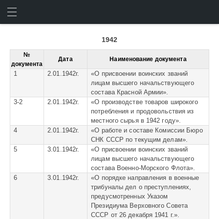
ПОСТАНОВЛЕНИЯ СНК 1942
ИСКАТЬ
ВОЙТИ
1942
№
Дата
Наименование документа
документа
1
2.01.1942г.
«
О присвоении воинских званий
лицам высшего начальствующего
состава Красной Армии».
3-2
2.01.1942г.
«
О производстве товаров широкого
потребления и продовольствия из
местного сырья в 1942 году».
4
2.01.1942г.
«
О работе и составе Комиссии Бюро
СНК СССР по текущим делам».
5
3.01.1942г.
«
О присвоении воинских званий
лицам высшего начальствующего
состава Военно-Морского Флота».
6
3.01.1942г.
«
О порядке направления в военные
трибуналы дел о преступлениях,
предусмотренных Указом
Президиума Верховного Совета
СССР от 26 декабря 1941 г.».