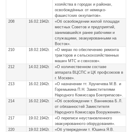
хозяйства в городах и районах,
освобождённых от немецко-
фашистских оккупантов».
208
16.02.1942г.
«
Об освобождении жилой площади
местных Советов и предприятий,
занимавшейся ранее рабочими и
служащими, эвакуированными на
Восток».
210
18.02.1942г.
«
О мерах по обеспечению ремонта
тракторов и сельскохозяйственных
машин МТС и совхозов».
212
14.02.1942г.
«
О количественном составе
аппарата ВЦСПС и ЦК профсоюзов в
г. Москве».
213
16.02.1942г.
«
О назначении тт. Хруничева М.В. и
Горемыкина П.Н. Заместителями
Народного Комиссара Боеприпасов».
214
16.02.1942г.
«
Об освобождении т. Ванникова Б.Л.
от обязанностей Заместителя
Народного Комиссара Вооружения».
217
19.02.1942г.
«
О переписи неустановленного
эвакуированного оборудования».
220
19.02.1942г.
«
Об утверждении т. Юшина Я.В.