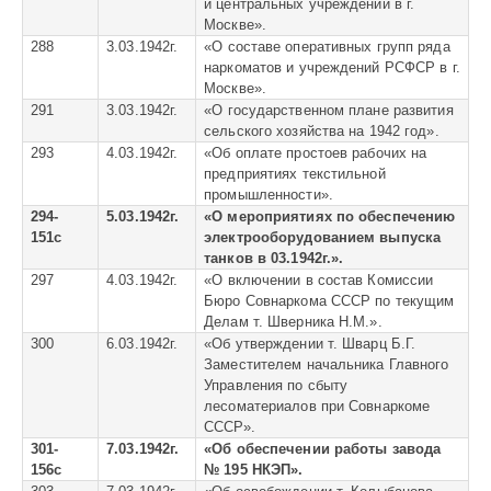
и центральных учреждений в г.
Москве».
288
3.03.1942г.
«
О составе оперативных групп ряда
наркоматов и учреждений РСФСР в г.
Москве».
291
3.03.1942г.
«
О государственном плане развития
сельского хозяйства на 1942 год».
293
4.03.1942г.
«
Об оплате простоев рабочих на
предприятиях текстильной
промышленности».
294-
5.03.1942г.
«О мероприятиях по обеспечению
151с
электрооборудованием выпуска
танков в 03.1942г.».
297
4.03.1942г.
«
О включении в состав Комиссии
Бюро Совнаркома СССР по текущим
Делам т. Шверника Н.М.».
300
6.03.1942г.
«
Об утверждении т. Шварц Б.Г.
Заместителем начальника Главного
Управления по сбыту
лесоматериалов при Совнаркоме
СССР».
301-
7.03.1942г.
«Об обеспечении работы завода
156с
№ 195 НКЭП».