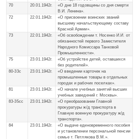
70
20.01.1942г.
«
О дне 18 годовщины со дня смерти
В.И. Ленина».
72
22.01.1942г.
«
О присвоении воинских званий
высшему начальствующему составу
Красной Армии».
73
22.01.1942г.
«
Об освобождении т. Носенко И.И. от
обязанностей первого Заместителя
Народного Комиссара Танковой
Промышленности».
75
23.01.1942г.
«
Об устройстве детей, оставшихся
без родителей».
80-33с
23.01.1942г.
«О введении карточек на
промышленные товары в отдельных
городах и рабочих поселках».
81
23.01.1942г.
«
О начале учебных занятий высших
учебных заведений г. Москвы».
83-35сс
23.01.1942г.
«О преобразовании Главной
прокуратуры ж/д транспорта в
Главную военную прокуратуру ж/д
транспорта».
84
23.01.1942г.
«
О выдаче единовременного пособия
и установлении персональной пенсии
семье т. Петлякова В.М.».