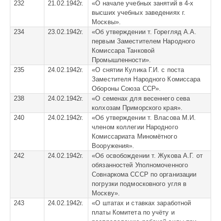
232
21.02.1942г.
«
О начале учебных занятий в 4-х
высших учебных заведениях г.
Москвы».
234
23.02.1942г.
«
Об утверждении т. Горегляд А.А.
первым Заместителем Народного
Комиссара Танковой
Промышленности».
235
24.02.1942г.
«
О снятии Кулика Г.И. с поста
Заместителя Народного Комиссара
Обороны Союза ССР».
238
24.02.1942г.
«
О семенах для весеннего сева
колхозам Приморского края».
240
24.02.1942г.
«
Об утверждении т. Власова М.И.
членом коллегии Народного
Комиссариата Миномётного
Вооружения».
242
24.02.1942г.
«
Об освобождении т. Жукова А.Г. от
обязанностей Уполномоченного
Совнаркома СССР по организации
погрузки подмосковного угля в
Москву».
243
24.02.1942г.
«
О штатах и ставках заработной
платы Комитета по учёту и