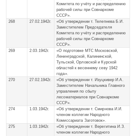
Комитета по учёту и распределению
рабочей силы при Совнаркоме
СССР».
268
27.02.1942г.
«
Об утверждении т. Телепнева Б.И.
Заместителем Председателя
Комитета по учёту и распределению
рабочей силы при Совнаркоме
СССР».
269
2.03.1942г.
«
О подготовке МТС Московской,
Ленинградской, Калининской,
Тульской, Орловской и Курской
областей к весеннему севу 1942
года».
270
27.02.1942г.
«
Об утверждении т. Изуцкивер И.А.
Заместителем Начальника Главного
управления по сбыту
лесоматериалов при Совнаркоме
СССР».
274
1.03.1942г.
«
Об утверждении т. Смирнова И.И.
членом коллегии Народного
Комиссариата Заготовок».
275
1.03.1942г.
«
Об утверждении т. Верегитина И.З.
членом коллегии Народного