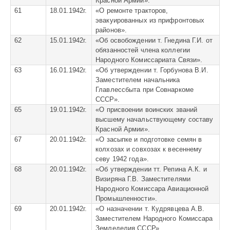
Красной Армии».
61
18.01.1942г.
«
О ремонте тракторов,
эвакуированных из прифронтовых
районов».
62
15.01.1942г.
«
Об освобождении т. Гнедина Г.И. от
обязанностей члена коллегии
Народного Комиссариата Связи».
63
16.01.1942г.
«
Об утверждении т. Горбунова В.И.
Заместителем начальника
Главлессбыта при Совнаркоме
СССР».
65
19.01.1942г.
«
О присвоении воинских званий
высшему начальствующему составу
Красной Армии».
67
20.01.1942г.
«
О засыпке и подготовке семян в
колхозах и совхозах к весеннему
севу 1942 года».
68
20.01.1942г.
«
Об утверждении тт. Репина А.К. и
Визиряна Г.В. Заместителями
Народного Комиссара Авиационной
Промышленности».
69
20.01.1942г.
«
О назначении т. Кудрявцева А.В.
3аместителем Народного Комиссара
Земледелия СССР».