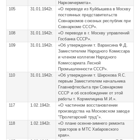
Наркомчермета».
105
31.01.1942г.
«
О переводе из Куйбышева в Москву
постоянных представительств
Совнаркомов союзных республик при
Совнаркоме СССР».
108
31.01.1942г.
«
О переводе в г. Москву управлений
Госбанка СССР».
109
31.01.1942г.
«
Об утверждении т. Вараксина Ф.Д.
Заместителем Народного Комиссара
и членом коллегии Народного
Комиссариата Лесной
Промышленности СССР».
110
31.01.1942г.
«
Об утверждении т. Широкова Я.С.
первым Заместителем начальника
Главнефтесбыта при Совнаркоме
СССР и об освобождении от этой
работы т. Кормилицина М.И.».
117
1.02.1942г.
«
О частичном восстановлении
производства на Московском заводе
"Пролетарский труд"».
118
1.02.1942г.
«
О плане осенне-зимнего ремонта
тракторов в МТС Хабаровского
края».