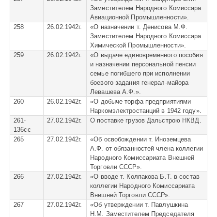
Заместителем Народного Комиссара
Авиационной Промышленности».
258
26.02.1942г.
«
О назначении т. Денисова М.Ф.
Заместителем Народного Комиссара
Химической Промышленности».
259
26.02.1942г.
«
О выдаче единовременного пособия
и назначении персональной пенсии
семье погибшего при исполнении
боевого задания генерал-майора
Левашева А.Ф.».
260
26.02.1942г.
«
О добыче торфа предприятиями
Наркомэлектростанций в 1942 году».
261-
27.02.1942г.
О поставке грузов Дальстрою НКВД.
136сс
265
27.02.1942г.
«
Об освобождении т. Иноземцева
А.Ф. от обязанностей члена коллегии
Народного Комиссариата Внешней
Торговли СССР».
266
27.02.1942г.
«
О вводе т. Колпакова Б.Т. в состав
коллегии Народного Комиссариата
Внешней Торговли СССР».
267
27.02.1942г.
«
Об утверждении т. Павлушкина
Н.М. Заместителем Председателя