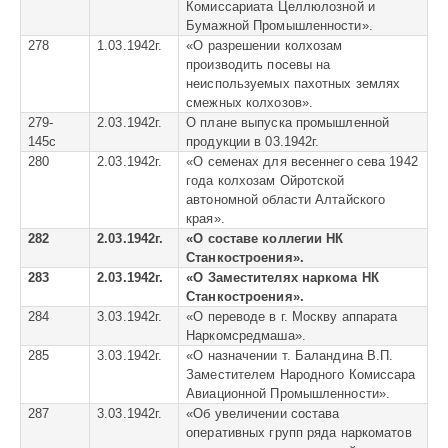
Комиссариата Целлюлозной и
Бумажной Промышленности».
278
1.03.1942г.
«
О разрешении колхозам
производить посевы на
неиспользуемых пахотных землях
смежных колхозов».
279-
2.03.1942г.
О плане выпуска промышленной
145с
продукции в 03.1942г.
280
2.03.1942г.
«
О семенах для весеннего сева 1942
года колхозам Ойротской
автономной области Алтайского
края».
282
2.03.1942г.
«
О составе коллегии НК
Станкостроения».
283
2.03.1942г.
«
О Заместителях наркома НК
Станкостроения».
284
3.03.1942г.
«
О переводе в г. Москву аппарата
Наркомсредмаша».
285
3.03.1942г.
«
О назначении т. Баландина В.П.
Заместителем Народного Комиссара
Авиационной Промышленности».
287
3.03.1942г.
«
Об увеличении состава
оперативных групп ряда наркоматов