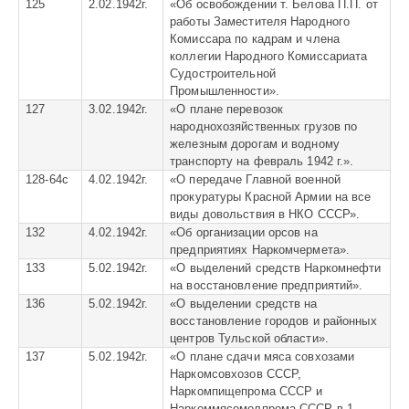
125
2.02.1942г.
«
Об освобождении т. Белова П.П. от
работы Заместителя Народного
Комиссара по кадрам и члена
коллегии Народного Комиссариата
Судостроительной
Промышленности».
127
3.02.1942г.
«
О плане перевозок
народнохозяйственных грузов по
железным дорогам и водному
транспорту на февраль 1942 г.».
128-64с
4.02.1942г.
«О передаче Главной военной
прокуратуры Красной Армии на все
виды довольствия в НКО СССР».
132
4.02.1942г.
«
Об организации орсов на
предприятиях Наркомчермета».
133
5.02.1942г.
«
О выделений средств Наркомнефти
на восстановление предприятий».
136
5.02.1942г.
«
О выделении средств на
восстановление городов и районных
центров Тульской области».
137
5.02.1942г.
«
О плане сдачи мяса совхозами
Наркомсовхозов СССР,
Наркомпищепрома СССР и
Наркоммясомолпрома СССР в 1