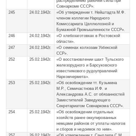
распределению рабочей силы при
Совнаркоме СССР».
245
24.02.1942г.
«
Об утверждении т. Нейштадта М.Ф.
членом коллегии Народного
Комиссариата Целлюлозной и
Бумажной Промышленности СССР».
246
24.02.1942г.
«
О хлебозаготовках в Ростовской
области».
247
24.02.1942г.
«
О семенах колхозам Узбекской
ССР».
252
25.02.1942г.
«
О восстановлении шахт Тульского
железорудного и Барсуковского
известнякового рудоуправлений
Наркомчермета».
253
25.02.1942г.
«
Об освобождении тт. Кузьмина
М.Р., Семичастнова И.Ф. и
Александрова А.С. от обязанностей
Заместителей Заведующего
Секретариатом Совнаркома СССР».
254
25.02.1942г.
«
Об освобождении отдельных
хозяйств ранее оккупированных
немцами районов от уплаты налогов
и сборов и недоимок по ним».
257
26.02.1942г.
«
Об утверждении т. Сандлера С.М.