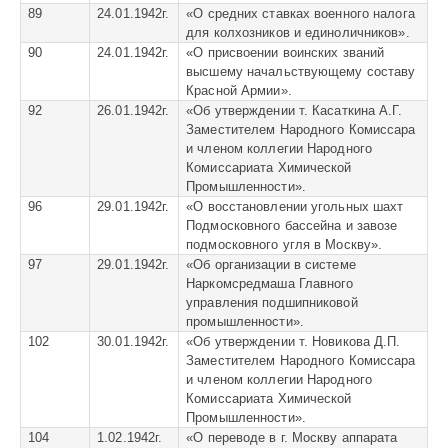
89
24.01.1942г.
«
О средних ставках военного налога
для колхозников и единоличников».
90
24.01.1942г.
«
О присвоении воинских званий
высшему начальствующему составу
Красной Армии».
92
26.01.1942г.
«
Об утверждении т. Касаткина А.Г.
Заместителем Народного Комиссара
и членом коллегии Народного
Комиссариата Химической
Промышленности».
96
29.01.1942г.
«
О восстановлении угольных шахт
Подмосковного бассейна и завозе
подмосковного угля в Москву».
97
29.01.1942г.
«
Об организации в системе
Наркомсредмаша Главного
управления подшипниковой
промышленности».
102
30.01.1942г.
«
Об утверждении т. Новикова Д.П.
Заместителем Народного Комиссара
и членом коллегии Народного
Комиссариата Химической
Промышленности».
104
1.02.1942г.
«
О переводе в г. Москву аппарата