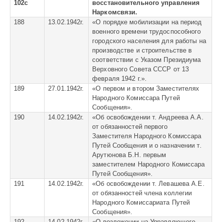
102с
восстановительного управления
Наркомсвязи.
188
13.02.1942г.
«
О порядке мобилизации на период
военного времени трудоспособного
городского населения для работы на
производстве и строительстве в
соответствии с Указом Президиума
Верховного Совета СССР от 13
февраля 1942 г.».
189
27.01.1942г.
«
О первом и втором Заместителях
Народного Комиссара Путей
Сообщения».
190
14.02.1942г.
«
Об освобождении т. Андреева А.А.
от обязанностей первого
Заместителя Народного Комиссара
Путей Сообщения и о назначении т.
Арутюнова Б.Н. первым
заместителем Народного Комиссара
Путей Сообщения».
191
14.02.1942г.
«
Об освобождении т. Левашева А.Е.
от обязанностей члена коллегии
Народного Комиссариата Путей
Сообщения».
192
14.02.1942г.
«
О возложении на Управляющего