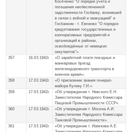
Косяченко "О порядке учета и
погашения необеспеченной
задолженности Госбанку, возникшей
в связи с войной и эвакуацией" и
Госбанком - т. Емченко "О порядке
кредитования государственных и
кооперативных предприятий и
организаций в районах,
освобождённых от немецких
оккупантов"».
357
16.03.1942г.
«
О заработной плате поездных и
маневровых бригад
железнодорожного транспорта в
военное время».
358
17.03.1942г.
«
О присвоении звания генерал-
майора Кулику Г.И.».
359
17.03.1942г.
«
Об утверждении т. Невского Е.Н.
Заместителем Народного Комиссара
Пищевой Промышленности СССР».
360
17.03.1942г.
«
Об утверждении т. Мосина А.И.
Заместителем Народного Комиссара
Танковой Промышленности».
361
17.03.1942г.
«
Об утверждении т. Извекова А.Е.
Заместителем Народного Комиссара