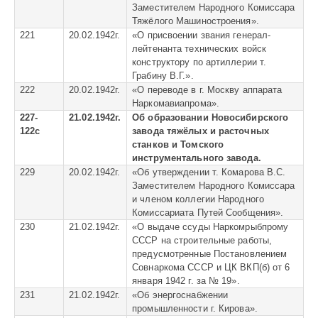
Заместителем Народного Комиссара
Тяжёлого Машиностроения».
221
20.02.1942г.
«
О присвоении звания генерал-
лейтенанта технических войск
конструктору по артиллерии т.
Грабину В.Г.».
222
20.02.1942г.
«
О переводе в г. Москву аппарата
Наркомавиапрома».
227-
21.02.1942г.
Об образовании Новосибирского
122с
завода тяжёлых и расточных
станков и Томского
инструментального завода.
229
20.02.1942г.
«
Об утверждении т. Комарова В.С.
Заместителем Народного Комиссара
и членом коллегии Народного
Комиссариата Путей Сообщения».
230
21.02.1942г.
«
О выдаче ссуды Наркомрыбпрому
СССР на строительные работы,
предусмотренные Постановлением
Совнаркома СССР и ЦК ВКП(б) от 6
января 1942 г. за № 19».
231
21.02.1942г.
«
Об энергоснабжении
промышленности г. Кирова».