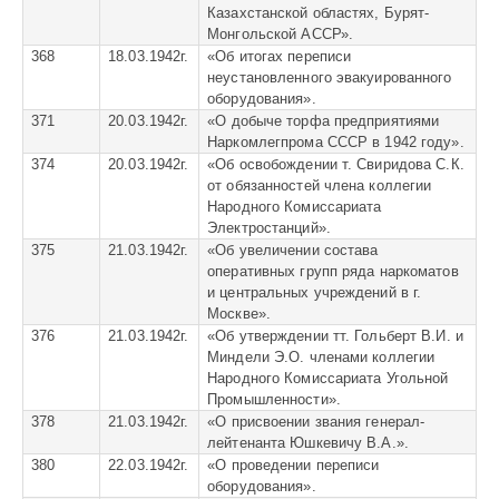
Казахстанской областях, Бурят-
Монгольской АССР».
368
18.03.1942г.
«
Об итогах переписи
неустановленного эвакуированного
оборудования».
371
20.03.1942г.
«
О добыче торфа предприятиями
Наркомлегпрома СССР в 1942 году».
374
20.03.1942г.
«
Об освобождении т. Свиридова С.К.
от обязанностей члена коллегии
Народного Комиссариата
Электростанций».
375
21.03.1942г.
«
Об увеличении состава
оперативных групп ряда наркоматов
и центральных учреждений в г.
Москве».
376
21.03.1942г.
«
Об утверждении тт. Гольберт В.И. и
Миндели Э.О. членами коллегии
Народного Комиссариата Угольной
Промышленности».
378
21.03.1942г.
«
О присвоении звания генерал-
лейтенанта Юшкевичу В.А.».
380
22.03.1942г.
«
О проведении переписи
оборудования».