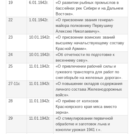
19
6.01.1942г.
«
О развитии рыбных промыслов в
бассейнах рек Сибири и на Дальнем
Востоке».
22
1.01.1942г.
«
О присвоении звания генерал-
майора полковнику Первушину
Алексею Николаевичу».
23
10.01.1942г.
«
О присвоении воинских званий
высшему начальствующему составу
Красной Армии».
24
10.01.1942г.
«
Об отчетности по подготовке к
весеннему севу».
25
11.01.1942г.
«
О привлечении рабочей силы и
гужевого транспорта для работ по
снегоборьбе на железных дорогах».
27-11с
11.01.1942г.
«О повышении окладов содержания
личного состава Железнодорожных
войск».
28
11.01.1942г.
«
О приёме от колхозов
Красноярского края мяса вместо
зерна».
29
11.01.1942г.
«
О стимулировании первичной
обработке и заготовок льна и
конопли урожая 1941 г.».