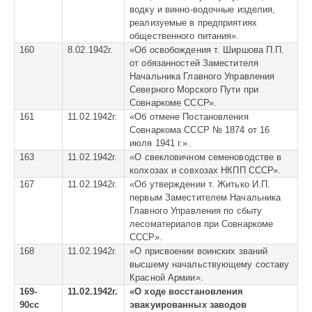
водку и винно-водочные изделия,
реализуемые в предприятиях
общественного питания».
160
8.02.1942г.
«
Об освобождения т. Ширшова П.П.
от обязанностей Заместителя
Начальника Главного Управления
Северного Морского Пути при
Совнаркоме СССР».
161
11.02.1942г.
«
Об отмене Постановления
Совнаркома СССР № 1874 от 16
июля 1941 г.».
163
11.02.1942г.
«
О свекловичном семеноводстве в
колхозах и совхозах НКПП СССР».
167
11.02.1942г.
«
Об утверждении т. Житько И.П.
первым Заместителем Начальника
Главного Управления по сбыту
лесоматериалов при Совнаркоме
СССР».
168
11.02.1942г.
«
О присвоении воинских званий
высшему начальствующему составу
Красной Армии».
169-
11.02.1942г.
«О ходе восстановления
90сс
эвакуированных заводов