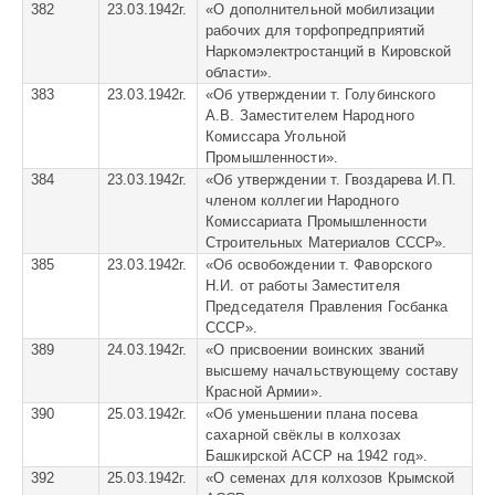
382
23.03.1942г.
«
О дополнительной мобилизации
рабочих для торфопредприятий
Наркомэлектростанций в Кировской
области».
383
23.03.1942г.
«
Об утверждении т. Голубинского
А.В. Заместителем Народного
Комиссара Угольной
Промышленности».
384
23.03.1942г.
«
Об утверждении т. Гвоздарева И.П.
членом коллегии Народного
Комиссариата Промышленности
Строительных Материалов СССР».
385
23.03.1942г.
«
Об освобождении т. Фаворского
Н.И. от работы Заместителя
Председателя Правления Госбанка
СССР».
389
24.03.1942г.
«
О присвоении воинских званий
высшему начальствующему составу
Красной Армии».
390
25.03.1942г.
«
Об уменьшении плана посева
сахарной свёклы в колхозах
Башкирской АССР на 1942 год».
392
25.03.1942г.
«
О семенах для колхозов Крымской