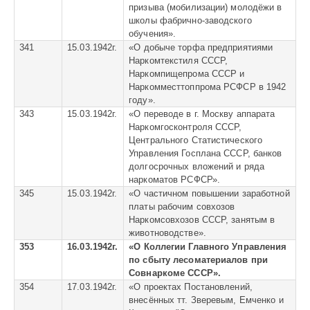
призыва (мобилизации) молодёжи в
школы фабрично-заводского
обучения».
341
15.03.1942г.
«
О добыче торфа предприятиями
Наркомтекстиля СССР,
Наркомпищепрома СССР и
Наркомместтоппрома РСФСР в 1942
году».
343
15.03.1942г.
«
О переводе в г. Москву аппарата
Наркомгосконтроля СССР,
Центрального Статистического
Управления Госплана СССР, банков
долгосрочных вложений и ряда
наркоматов РСФСР».
345
15.03.1942г.
«
О частичном повышении заработной
платы рабочим совхозов
Наркомсовхозов СССР, занятым в
животноводстве».
353
16.03.1942г.
«
О Коллегии Главного Управления
по сбыту лесоматериалов при
Совнаркоме СССР».
354
17.03.1942г.
«
О проектах Постановлений,
внесённых тт. Зверевым, Емченко и