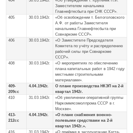
404
30.03.1942г.
«
Об утверждении т. Крупеник П.И.
Заместителем начальника
Главнефтесбыта при СНК СССР».
405
30.03.1942г.
«
Об освобождении т. Белоголовского
А.Ф. от работы Заместителя
начальника Главнефтесбыта при
Совнаркоме СССР».
406
30.03.1942г.
«
О Заместителе Председателя
Комитета по учёту и распределению
рабочей силы при Совнаркоме
СССР».
408
30.03.1942г.
«
О мероприятиях по обеспечению
плана капитальных работ в 1942 году
местными строительными
материалами».
409-
4.04.1942г.
О плане производства НКЭП на 2-й
209сс
квартал 1942г.
410
31.03.1942г.
«
Об увеличении оперативной группы
Наркоммясомолпрома СССР в г.
Москве».
413-
4.04.1942г.
«О плане снабжения военно-
212сс
полевыми средствами на 2-й
квартал 1942г.».
416
31.03.1942г.
«
О приёмке в эксплуатацию Катта-