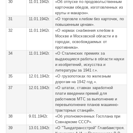
30
11.01.1942г.
«
Об отпуске по продовольственным
карточкам обедов, изготовленных из
крупы и макарон».
31
11.01.1942г.
«
О торговле хлебом без карточек, по
повышенным ценам».
32
11.01.1942г.
«
О нормах снабжения хлебом в
Москве и Московской области и в
городах, освобождаемых от
противника».
34
11.01.1942г.
«
О Сталинских премиях за
выдающиеся работы в области науки
и изобретений, искусства и
литературы за 1941 г.».
35
12.01.1942г.
«
О грузопотоках по железным
дорогам на 1942 год.».
37
12.01.1942г.
«
О штатах, ставках заработной
плати введении премий для
работников МТС за выполнение и
перевыполнение планов машинно-
тракторных станций».
38
9.01.1942г.
«
Об уполномоченных Госплана при
Совнаркоме СССР».
39
13.01.1942г.
«
О "Тындатрансстрой" Главбамстроя.