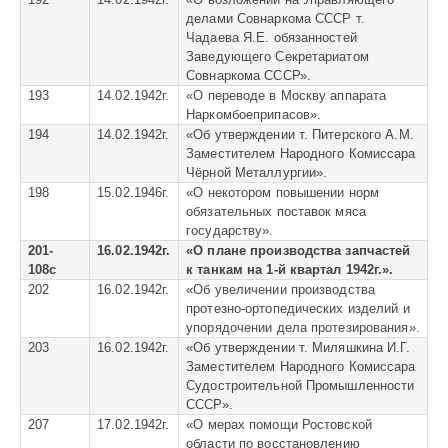
делами Совнаркома СССР т.
Чадаева Я.Е. обязанностей
Заведующего Секретариатом
Совнаркома СССР».
193
14.02.1942г.
«
О переводе в Москву аппарата
Наркомбоеприпасов».
194
14.02.1942г.
«
Об утверждении т. Питерского А.М.
Заместителем Народного Комиссара
Чёрной Металлургии».
198
15.02.1946г.
«
О некотором повышении норм
обязательных поставок мяса
государству».
201-
16.02.1942г.
«О плане производства запчастей
108с
к танкам на 1-й квартал 1942г.».
202
16.02.1942г.
«
Об увеличении производства
протезно-ортопедических изделий и
упорядочении дела протезирования».
203
16.02.1942г.
«
Об утверждении т. Миляшкина И.Г.
Заместителем Народного Комиссара
Судостроительной Промышленности
СССР».
207
17.02.1942г.
«
О мерах помощи Ростовской
области по восстановлению