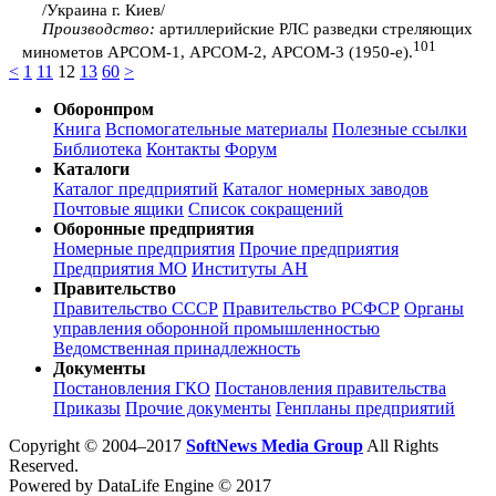
/Украина г. Киев/
Производство:
артиллерийские РЛС разведки стреляющих
101
минометов АРСОМ-1, АРСОМ-2, АРСОМ-3 (1950-е).
<
1
11
12
13
60
>
Оборонпром
Книга
Вспомогательные материалы
Полезные ссылки
Библиотека
Контакты
Форум
Каталоги
Каталог предприятий
Каталог номерных заводов
Почтовые ящики
Список сокращений
Оборонные предприятия
Номерные предприятия
Прочие предприятия
Предприятия МО
Институты АН
Правительство
Правительство СССР
Правительство РСФСР
Органы
управления оборонной промышленностью
Ведомственная принадлежность
Документы
Постановления ГКО
Постановления правительства
Приказы
Прочие документы
Генпланы предприятий
Copyright © 2004–2017
SoftNews Media Group
All Rights
Reserved.
Powered by DataLife Engine © 2017