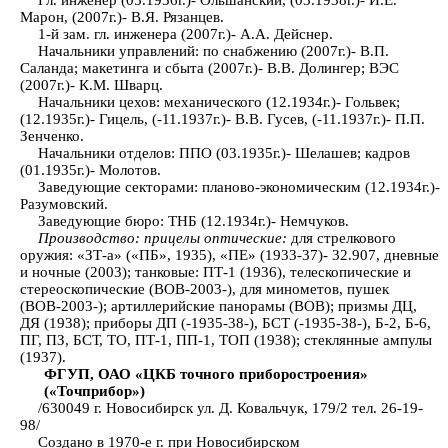
Марон, (2007г.)- В.Я. Рязанцев.
1-й зам. гл. инженера (2007г.)- А.А. Дейснер.
Начальники управлений: по снабжению (2007г.)- В.П.
Саланда; макетинга и сбыта (2007г.)- В.В. Долингер; ВЭС
(2007г.)- К.М. Шварц.
Начальники цехов: механического (12.1934г.)- Гольвек;
(12.1935г.)- Гицель, (-11.1937г.)- В.В. Гусев, (-11.1937г.)- П.П.
Зенченко.
Начальники отделов: ППО (03.1935г.)- Шелашев; кадров
(01.1935г.)- Молотов.
Заведующие секторами: планово-экономическим (12.1934г.)-
Разумовский.
Заведующие бюро: ТНБ (12.1934г.)- Немчуков.
Производство:
прицелы оптические:
для стрелкового
оружия: «ЗТ-а» («ПБ», 1935), «ПЕ» (1933-37)- 32.907, дневные
и ночные (2003); танковые: ПТ-1 (1936), телескопические и
стереоскопические (ВОВ-2003-), для минометов, пушек
(ВОВ-2003-); артиллерийские панорамы (ВОВ); призмы ДЦ,
ДЯ (1938); приборы ДП (-1935-38-), БСТ (-1935-38-), Б-2, Б-6,
ПГ, ПЗ, БСТ, ТО, ПТ-1, ПП-1, ТОП (1938); стеклянные ампулы
(1937).
ФГУП, ОАО «ЦКБ точного приборостроения»
(«Точприбор»)
/630049 г. Новосибирск ул. Д. Ковальчук, 179/2 тел. 26-19-
98/
Создано в 1970-е г. при Новосибирском