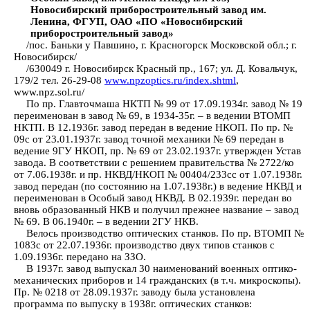
Новосибирский приборостроительный завод им.
Ленина, ФГУП, ОАО «ПО «Новосибирский
приборостроительный завод»
/пос. Баньки у Павшино, г. Красногорск Московской обл.; г.
Новосибирск/
/630049 г. Новосибирск Красный пр., 167; ул. Д. Ковальчук,
179/2 тел. 26-29-08
www.npzoptics.ru/index.shtml
,
www.npz.sol.ru/
По пр. Главточмаша НКТП № 99 от 17.09.1934г. завод № 19
переименован в завод № 69, в 1934-35г. – в ведении ВТОМП
НКТП. В 12.1936г. завод передан в ведение НКОП. По пр. №
09с от 23.01.1937г. завод точной механики № 69 передан в
ведение 9ГУ НКОП, пр. № 69 от 23.02.1937г. утвержден Устав
завода. В соответствии с решением правительства № 2722/ко
от 7.06.1938г. и пр. НКВД/НКОП № 00404/233сс от 1.07.1938г.
завод передан (по состоянию на 1.07.1938г.) в ведение НКВД и
переименован в Особый завод НКВД. В 02.1939г. передан во
вновь образованный НКВ и получил прежнее название – завод
№ 69. В 06.1940г. – в ведении 2ГУ НКВ.
Велось производство оптических станков. По пр. ВТОМП №
1083с от 22.07.1936г. производство двух типов станков с
1.09.1936г. передано на ЗЗО.
В 1937г. завод выпускал 30 наименований военных оптико-
механических приборов и 14 гражданских (в т.ч. микроскопы).
Пр. № 0218 от 28.09.1937г. заводу была установлена
программа по выпуску в 1938г. оптических станков: