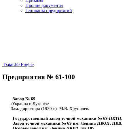
Приказы
Прочие документы
Генпланы предприятий
DataLife Engine
Предприятия № 61-100
Завод № 69
/Украина г. Луганск/
Зам. директора (1930-е)- М.В. Хруничев.
Государственный завод точной механики № 69
НКТП
,
Завод точной механики № 69 им. Ленина
НКОП
,
НКВ
,
Особый завод им. Ленина
НКВД
, п/я 105,