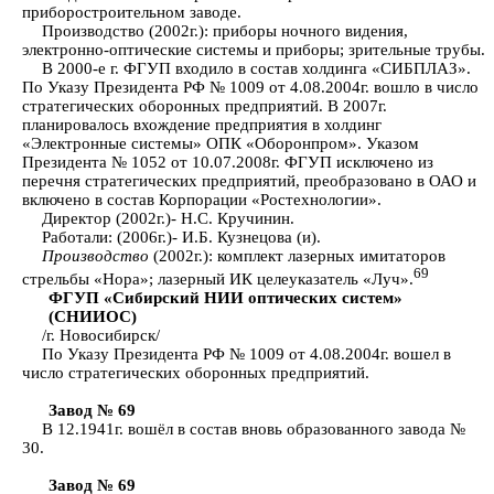
приборостроительном заводе.
Производство (2002г.): приборы ночного видения,
электронно-оптические системы и приборы; зрительные трубы.
В 2000-е г. ФГУП входило в состав холдинга «СИБПЛАЗ».
По Указу Президента РФ № 1009 от 4.08.2004г. вошло в число
стратегических оборонных предприятий. В 2007г.
планировалось вхождение предприятия в холдинг
«Электронные системы» ОПК «Оборонпром». Указом
Президента № 1052 от 10.07.2008г. ФГУП исключено из
перечня стратегических предприятий, преобразовано в ОАО и
включено в состав Корпорации «Ростехнологии».
Директор (2002г.)- Н.С. Кручинин.
Работали: (2006г.)- И.Б. Кузнецова (и).
Производство
(2002г.): комплект лазерных имитаторов
69
стрельбы «Нора»; лазерный ИК целеуказатель «Луч».
ФГУП «Сибирский НИИ оптических систем»
(СНИИОС)
/г. Новосибирск/
По Указу Президента РФ № 1009 от 4.08.2004г. вошел в
число стратегических оборонных предприятий.
Завод № 69
В 12.1941г. вошёл в состав вновь образованного завода №
30.
Завод № 69