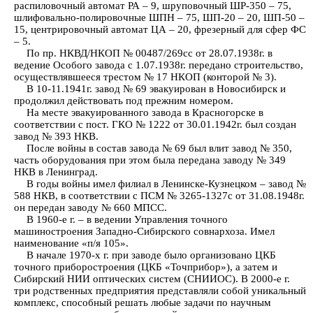
распиловочный автомат РА – 9, шруповочный ШР-350 – 75,
шлифовально-полировочные ШПН – 75, ШП-20 – 20, ШП-50 –
15, центрировочный автомат ЦА – 20, фрезерный для сфер ФС
– 5.
По пр. НКВД/НКОП № 00487/269сс от 28.07.1938г. в
ведение Особого завода с 1.07.1938г. передано строительство,
осуществлявшееся трестом № 17 НКОП (конторой № 3).
В 10-11.1941г. завод № 69 эвакуирован в Новосибирск и
продолжил действовать под прежним номером.
На месте эвакуированного завода в Красногорске в
соответствии с пост. ГКО № 1222 от 30.01.1942г. был создан
завод № 393 НКВ.
После войны в состав завода № 69 был влит завод № 350,
часть оборудования при этом была передана заводу № 349
НКВ в Ленинград.
В годы войны имел филиал в Ленинске-Кузнецком – завод №
588 НКВ, в соответствии с ПСМ № 3265-1327с от 31.08.1948г.
он передан заводу № 660 МПСС.
В 1960-е г. – в ведении Управления точного
машиностроения Западно-Сибирского совнархоза. Имел
наименование «п/я 105».
В начале 1970-х г. при заводе было организовано ЦКБ
точного приборостроения (ЦКБ «Точприбор»), а затем и
Сибирский НИИ оптических систем (СНИИОС). В 2000-е г.
три родственных предприятия представляли собой уникальный
комплекс, способный решать любые задачи по научным