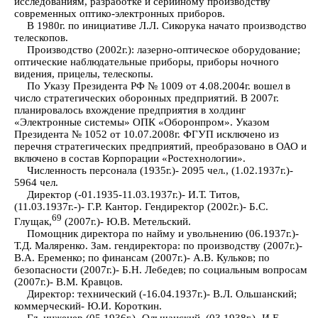
исследованиям, разработке и серийному производству
современных оптико-электронных приборов.
В 1980г. по инициативе Л.Л. Сикорука начато производство
телескопов.
Производство (2002г.): лазерно-оптическое оборудование;
оптические наблюдательные приборы, приборы ночного
видения, прицелы, телескопы.
По Указу Президента РФ № 1009 от 4.08.2004г. вошел в
число стратегических оборонных предприятий. В 2007г.
планировалось вхождение предприятия в холдинг
«Электронные системы» ОПК «Оборонпром». Указом
Президента № 1052 от 10.07.2008г. ФГУП исключено из
перечня стратегических предприятий, преобразовано в ОАО и
включено в состав Корпорации «Ростехнологии».
Численность персонала (1935г.)- 2095 чел., (1.02.1937г.)-
5964 чел.
Директор (-01.1935-11.03.1937г.)- И.Т. Титов,
(11.03.1937г.-)- Г.Р. Кантор. Гендиректор (2002г.)- Б.С.
69
Глущак,
(2007г.)- Ю.В. Метельский.
Помощник директора по найму и увольнению (06.1937г.)-
Т.Д. Маляренко. Зам. гендиректора: по производству (2007г.)-
В.А. Еременко; по финансам (2007г.)- А.В. Кульков; по
безопасности (2007г.)- Б.Н. Лебедев; по социальным вопросам
(2007г.)- В.М. Кравцов.
Директор: технический (-16.04.1937г.)- В.Л. Ольшанский;
коммерческий- Ю.И. Короткин.
Гл. инженер (05.1936г.)- Ольшанский, (03.1938г.)- И.Е.