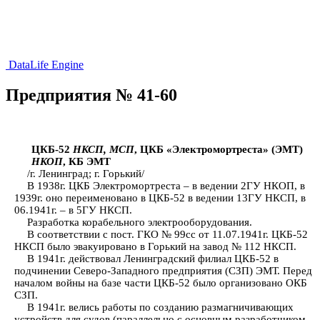
DataLife Engine
Предприятия № 41-60
ЦКБ-52
НКСП, МСП
, ЦКБ «Электромортреста» (ЭМТ)
НКОП
, КБ ЭМТ
/г. Ленинград; г. Горький/
В 1938г. ЦКБ Электромортреста – в ведении 2ГУ НКОП, в
1939г. оно переименовано в ЦКБ-52 в ведении 13ГУ НКСП, в
06.1941г. – в 5ГУ НКСП.
Разработка корабельного электрооборудования.
В соответствии с пост. ГКО № 99сс от 11.07.1941г. ЦКБ-52
НКСП было эвакуировано в Горький на завод № 112 НКСП.
В 1941г. действовал Ленинградский филиал ЦКБ-52 в
подчинении Северо-Западного предприятия (СЗП) ЭМТ. Перед
началом войны на базе части ЦКБ-52 было организовано ОКБ
СЗП.
В 1941г. велись работы по созданию размагничивающих
устройств для судов (параллельно с основным разработчиком –