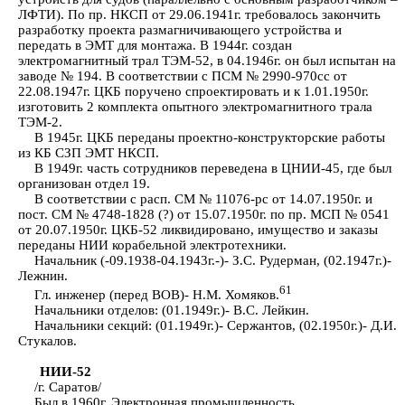
ЛФТИ). По пр. НКСП от 29.06.1941г. требовалось закончить
разработку проекта размагничивающего устройства и
передать в ЭМТ для монтажа. В 1944г. создан
электромагнитный трал ТЭМ-52, в 04.1946г. он был испытан на
заводе № 194. В соответствии с ПСМ № 2990-970сс от
22.08.1947г. ЦКБ поручено спроектировать и к 1.01.1950г.
изготовить 2 комплекта опытного электромагнитного трала
ТЭМ-2.
В 1945г. ЦКБ переданы проектно-конструкторские работы
из КБ СЗП ЭМТ НКСП.
В 1949г. часть сотрудников переведена в ЦНИИ-45, где был
организован отдел 19.
В соответствии с расп. СМ № 11076-рс от 14.07.1950г. и
пост. СМ № 4748-1828 (?) от 15.07.1950г. по пр. МСП № 0541
от 20.07.1950г. ЦКБ-52 ликвидировано, имущество и заказы
переданы НИИ корабельной электротехники.
Начальник (-09.1938-04.1943г.-)- З.С. Рудерман, (02.1947г.)-
Лежнин.
61
Гл. инженер (перед ВОВ)- Н.М. Хомяков.
Начальники отделов: (01.1949г.)- В.С. Лейкин.
Начальники секций: (01.1949г.)- Сержантов, (02.1950г.)- Д.И.
Стукалов.
НИИ-52
/г. Саратов/
Был в 1960г. Электронная промышленность.