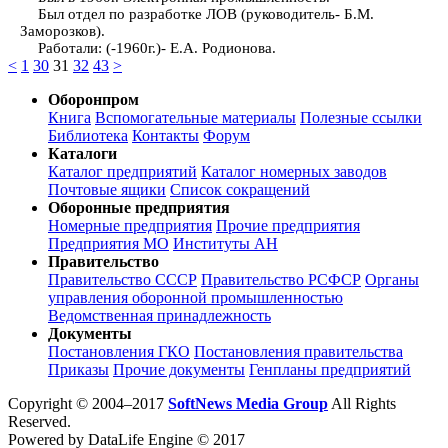
Был отдел по разработке ЛОВ (руководитель- Б.М.
Заморозков).
Работали: (-1960г.)- Е.А. Родионова.
<
1
30
31
32
43
>
Оборонпром
Книга
Вспомогательные материалы
Полезные ссылки
Библиотека
Контакты
Форум
Каталоги
Каталог предприятий
Каталог номерных заводов
Почтовые ящики
Список сокращений
Оборонные предприятия
Номерные предприятия
Прочие предприятия
Предприятия МО
Институты АН
Правительство
Правительство СССР
Правительство РСФСР
Органы
управления оборонной промышленностью
Ведомственная принадлежность
Документы
Постановления ГКО
Постановления правительства
Приказы
Прочие документы
Генпланы предприятий
Copyright © 2004–2017
SoftNews Media Group
All Rights
Reserved.
Powered by DataLife Engine © 2017