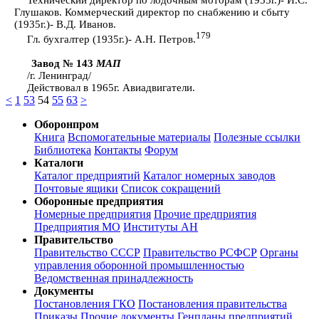
Глушаков. Коммерческий директор по снабжению и сбыту
(1935г.)- В.Д. Иванов.
179
Гл. бухгалтер (1935г.)- А.Н. Петров.
Завод № 143
МАП
/г. Ленинград/
Действовал в 1965г. Авиадвигатели.
<
1
53
54
55
63
>
Оборонпром
Книга
Вспомогательные материалы
Полезные ссылки
Библиотека
Контакты
Форум
Каталоги
Каталог предприятий
Каталог номерных заводов
Почтовые ящики
Список сокращений
Оборонные предприятия
Номерные предприятия
Прочие предприятия
Предприятия МО
Институты АН
Правительство
Правительство СССР
Правительство РСФСР
Органы
управления оборонной промышленностью
Ведомственная принадлежность
Документы
Постановления ГКО
Постановления правительства
Приказы
Прочие документы
Генпланы предприятий