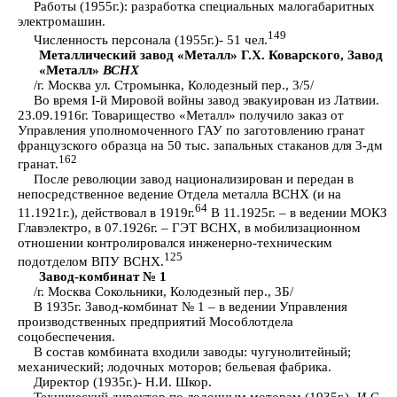
Работы (1955г.): разработка специальных малогабаритных
электромашин.
149
Численность персонала (1955г.)- 51 чел.
Металлический завод «Металл» Г.Х. Коварского,
Завод
«Металл»
ВСНХ
/г. Москва ул. Стромынка, Колодезный пер., 3/5/
Во время I-й Мировой войны завод эвакуирован из Латвии.
23.09.1916г. Товарищество «Металл» получило заказ от
Управления уполномоченного ГАУ по заготовлению гранат
французского образца на 50 тыс. запальных стаканов для 3-дм
162
гранат.
После революции завод национализирован и передан в
непосредственное ведение Отдела металла ВСНХ (и на
64
11.1921г.), действовал в 1919г.
В 11.1925г. – в ведении МОКЗ
Главэлектро, в 07.1926г. – ГЭТ ВСНХ, в мобилизационном
отношении контролировался инженерно-техническим
125
подотделом ВПУ ВСНХ.
Завод-комбинат № 1
/г. Москва Сокольники, Колодезный пер., 3Б/
В 1935г. Завод-комбинат № 1 – в ведении Управления
производственных предприятий Мособлотдела
соцобеспечения.
В состав комбината входили заводы: чугунолитейный;
механический; лодочных моторов; бельевая фабрика.
Директор (1935г.)- Н.И. Шкор.
Технический директор по лодочным моторам (1935г.)- И.С.