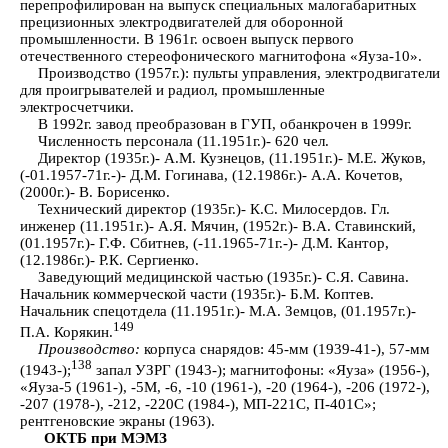
перепрофилирован на выпуск специальных малогабаритных
прецизионных электродвигателей для оборонной
промышленности. В 1961г. освоен выпуск первого
отечественного стереофонического магнитофона «Яуза-10».
Производство (1957г.): пульты управления, электродвигатели
для проигрывателей и радиол, промышленные
электросчетчики.
В 1992г. завод преобразован в ГУП, обанкрочен в 1999г.
Численность персонала (11.1951г.)- 620 чел.
Директор (1935г.)- А.М. Кузнецов, (11.1951г.)- М.Е. Жуков,
(-01.1957-71г.-)- Д.М. Гогинава, (12.1986г.)- А.А. Кочетов,
(2000г.)- В. Борисенко.
Технический директор (1935г.)- К.С. Милосердов. Гл.
инженер (11.1951г.)- А.Я. Мячин, (1952г.)- В.А. Ставинский,
(01.1957г.)- Г.Ф. Сбитнев, (-11.1965-71г.-)- Д.М. Кантор,
(12.1986г.)- Р.К. Сергиенко.
Заведующий медицинской частью (1935г.)- С.Я. Савина.
Начальник коммерческой части (1935г.)- Б.М. Коптев.
Начальник спецотдела (11.1951г.)- М.А. Земцов, (01.1957г.)-
149
П.А. Корякин.
Производство:
корпуса снарядов: 45-мм (1939-41-), 57-мм
138
(1943-);
запал УЗРГ (1943-); магнитофоны: «Яуза» (1956-),
«Яуза-5 (1961-), -5М, -6, -10 (1961-), -20 (1964-), -206 (1972-),
-207 (1978-), -212, -220С (1984-), МП-221С, П-401С»;
рентгеновские экраны (1963).
ОКТБ при МЭМЗ