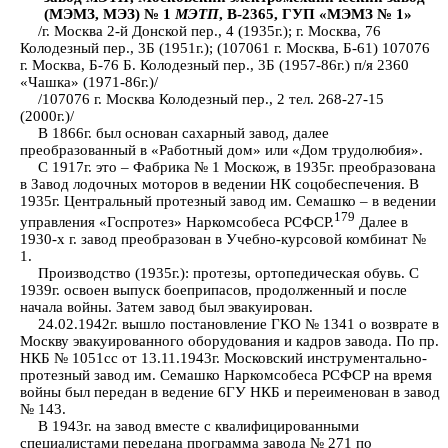
(МЭМЗ, МЭЗ) № 1
МЭТП
, В-2365, ГУП «МЭМЗ № 1»
/г. Москва 2-й Донской пер., 4 (1935г.); г. Москва, 76
Колодезный пер., 3Б (1951г.); (107061 г. Москва, Б-61) 107076
г. Москва, Б-76 Б. Колодезный пер., 3Б (1957-86г.) п/я 2360
«Чашка» (1971-86г.)/
/107076 г. Москва Колодезный пер., 2 тел. 268-27-15
(2000г.)/
В 1866г. был основан сахарный завод, далее
преобразованный в «Работный дом» или «Дом трудолюбия».
С 1917г. это – Фабрика № 1 Москож, в 1935г. преобразована
в Завод лодочных моторов в ведении НК соцобеспечения. В
1935г. Центральный протезный завод им. Семашко – в ведении
179
управления «Госпротез» Наркомсобеса РСФСР.
Далее в
1930-х г. завод преобразован в Учебно-курсовой комбинат №
1.
Производство (1935г.): протезы, ортопедическая обувь. С
1939г. освоен выпуск боеприпасов, продолженный и после
начала войны. Затем завод был эвакуирован.
24.02.1942г. вышло постановление ГКО № 1341 о возврате в
Москву эвакуированного оборудования и кадров завода. По пр.
НКБ № 1051сс от 13.11.1943г. Московский инструментально-
протезный завод им. Семашко Наркомсобеса РСФСР на время
войны был передан в ведение 6ГУ НКБ и переименован в завод
№ 143.
В 1943г. на завод вместе с квалифицированными
специалистами передана программа завода № 271 по