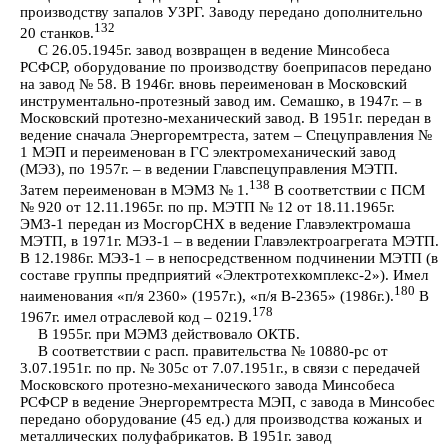
производству запалов УЗРГ. Заводу передано дополнительно
132
20 станков.
С 26.05.1945г. завод возвращен в ведение Минсобеса
РСФСР, оборудование по производству боеприпасов передано
на завод № 58. В 1946г. вновь переименован в Московский
инструментально-протезный завод им. Семашко, в 1947г. – в
Московский протезно-механический завод. В 1951г. передан в
ведение сначала Энергоремтреста, затем – Спецуправления №
1 МЭП и переименован в ГС электромеханический завод
(МЭЗ), по 1957г. – в ведении Главспецуправления МЭТП.
138
Затем переименован в МЭМЗ № 1.
В соответствии с ПСМ
№ 920 от 12.11.1965г. по пр. МЭТП № 12 от 18.11.1965г.
ЭМЗ-1 передан из МосгорСНХ в ведение Главэлектромаша
МЭТП, в 1971г. МЭЗ-1 – в ведении Главэлектроагрегата МЭТП.
В 12.1986г. МЭЗ-1 – в непосредственном подчинении МЭТП (в
составе группы предприятий «Электротехкомплекс-2»). Имел
180
наименования «п/я 2360» (1957г.), «п/я В-2365» (1986г.).
В
178
1967г. имел отраслевой код – 0219.
В 1955г. при МЭМЗ действовало ОКТБ.
В соответствии с расп. правительства № 10880-рс от
3.07.1951г. по пр. № 305с от 7.07.1951г., в связи с передачей
Московского протезно-механического завода Минсобеса
РСФСР в ведение Энергоремтреста МЭП, с завода в Минсобес
передано оборудование (45 ед.) для производства кожаных и
металлических полуфабрикатов. В 1951г. завод