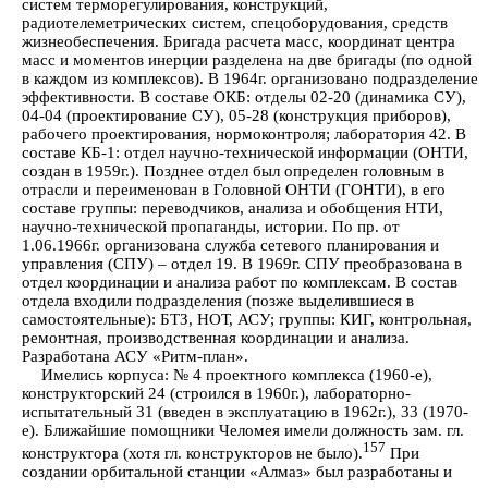
систем терморегулирования, конструкций,
радиотелеметрических систем, спецоборудования, средств
жизнеобеспечения. Бригада расчета масс, координат центра
масс и моментов инерции разделена на две бригады (по одной
в каждом из комплексов). В 1964г. организовано подразделение
эффективности. В составе ОКБ: отделы 02-20 (динамика СУ),
04-04 (проектирование СУ), 05-28 (конструкция приборов),
рабочего проектирования, нормоконтроля; лаборатория 42. В
составе КБ-1: отдел научно-технической информации (ОНТИ,
создан в 1959г.). Позднее отдел был определен головным в
отрасли и переименован в Головной ОНТИ (ГОНТИ), в его
составе группы: переводчиков, анализа и обобщения НТИ,
научно-технической пропаганды, истории. По пр. от
1.06.1966г. организована служба сетевого планирования и
управления (СПУ) – отдел 19. В 1969г. СПУ преобразована в
отдел координации и анализа работ по комплексам. В состав
отдела входили подразделения (позже выделившиеся в
самостоятельные): БТЗ, НОТ, АСУ; группы: КИГ, контрольная,
ремонтная, производственная координации и анализа.
Разработана АСУ «Ритм-план».
Имелись корпуса: № 4 проектного комплекса (1960-е),
конструкторский 24 (строился в 1960г.), лабораторно-
испытательный 31 (введен в эксплуатацию в 1962г.), 33 (1970-
е). Ближайшие помощники Челомея имели должность зам. гл.
157
конструктора (хотя гл. конструкторов не было).
При
создании орбитальной станции «Алмаз» был разработаны и