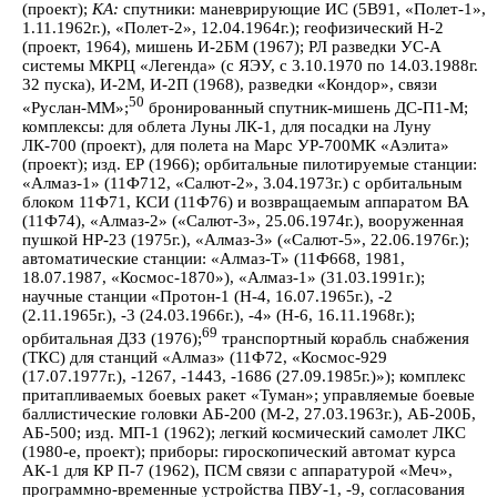
(проект);
КА:
спутники: маневрирующие ИС (5В91, «Полет-1»,
1.11.1962г.), «Полет-2», 12.04.1964г.); геофизический Н-2
(проект, 1964), мишень И-2БМ (1967); РЛ разведки УС-А
системы МКРЦ «Легенда» (с ЯЭУ, с 3.10.1970 по 14.03.1988г.
32 пуска), И-2М, И-2П (1968), разведки «Кондор», связи
50
«Руслан-ММ»;
бронированный спутник-мишень ДС-П1-М;
комплексы: для облета Луны ЛК-1, для посадки на Луну
ЛК-700 (проект), для полета на Марс УР-700МК «Аэлита»
(проект); изд. ЕР (1966); орбитальные пилотируемые станции:
«Алмаз-1» (11Ф712, «Салют-2», 3.04.1973г.) с орбитальным
блоком 11Ф71, КСИ (11Ф76) и возвращаемым аппаратом ВА
(11Ф74), «Алмаз-2» («Салют-3», 25.06.1974г.), вооруженная
пушкой НР-23 (1975г.), «Алмаз-3» («Салют-5», 22.06.1976г.);
автоматические станции: «Алмаз-Т» (11Ф668, 1981,
18.07.1987, «Космос-1870»), «Алмаз-1» (31.03.1991г.);
научные станции «Протон-1 (Н-4, 16.07.1965г.), -2
(2.11.1965г.), -3 (24.03.1966г.), -4» (Н-6, 16.11.1968г.);
69
орбитальная ДЗЗ (1976);
транспортный корабль снабжения
(ТКС) для станций «Алмаз» (11Ф72, «Космос-929
(17.07.1977г.), -1267, -1443, -1686 (27.09.1985г.)»); комплекс
притапливаемых боевых ракет «Туман»; управляемые боевые
баллистические головки АБ-200 (М-2, 27.03.1963г.), АБ-200Б,
АБ-500; изд. МП-1 (1962); легкий космический самолет ЛКС
(1980-е, проект); приборы: гироскопический автомат курса
АК-1 для КР П-7 (1962), ПСМ связи с аппаратурой «Меч»,
программно-временные устройства ПВУ-1, -9, согласования