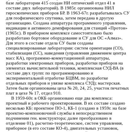
базе лаборатории 415 создан НИ оптический отдел 41 в
составе двух лабораторий). В 1985г. организована НИЛ
гироскопических приборов БР. В 1963-67г. разрабатывалась СУ
для геофизического спутника, затем передана в другую
организацию. Создана аппаратура программного управления,
индикации и активного демпфирования для станций «Протон»
(1965г.). В приборном комплексе самостоятельно было
разработано бортовое оборудование и СУ для ОС «Алмаз».
Для этого в составе отдела СУ были созданы
специализированные лаборатории: систем ориентации (СО),
стабилизации (СС), наведения (управления движением центра
масс КА), программно-коммутационной аппаратуры,
разработки электронных приборов, разработки приборов на
элементах вычислительной техники, комплексная СУД-ВА (в
составе двух групп: по программированию и
экспериментальной отработке БЦВМ, по разработке
отдельных приборов и увязке комплекса СУД); мастерская.
Затем были организованы цеха № 20, 24, 25, участок печатных
плат в цехе № 17, отдел 910.
В 1959-60г. в ОКБ организовано еще два комплекса:
проектный и рабочего проектирования. В их составе создано
несколько КБ: проектное ПО-1, КБ-1 (создано в 1959г. на базе
проектно-компоновочной службы в непосредственном
подчинении ген. конструктора; далее преобразовано в
отделение 01), расчетно-теоретическое, систем управления,
приборное (в его составе КО-4), двигательных установок,