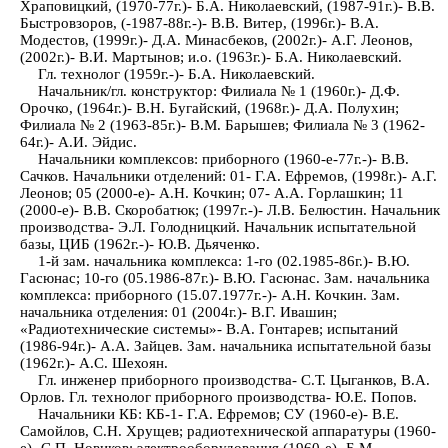
Храповицкий, (1970-77г.)- Б.А. Николаевский, (1987-91г.)- В.В.
Быстровзоров, (-1987-88г.-)- В.В. Витер, (1996г.)- В.А.
Модестов, (1999г.)- Д.А. Минасбеков, (2002г.)- А.Г. Леонов,
(2002г.)- В.И. Мартынов; и.о. (1963г.)- Б.А. Николаевский.
Гл. технолог (1959г.-)- Б.А. Николаевский.
Начальник/гл. конструктор: Филиала № 1 (1960г.)- Д.Ф.
Орочко, (1964г.)- В.Н. Бугайский, (1968г.)- Д.А. Полухин;
Филиала № 2 (1963-85г.)- В.М. Барышев; Филиала № 3 (1962-
64г.)- А.И. Эйдис.
Начальники комплексов: приборного (1960-е-77г.-)- В.В.
Сачков. Начальники отделений: 01- Г.А. Ефремов, (1998г.)- А.Г.
Леонов; 05 (2000-е)- А.Н. Кочкин; 07- А.А. Горлашкин; 11
(2000-е)- В.В. Скоробатюк; (1997г.-)- Л.В. Белюстин. Начальник
производства- Э.Л. Голодницкий. Начальник испытательной
базы, ЦИБ (1962г.-)- Ю.В. Дьяченко.
1-й зам. начальника комплекса: 1-го (02.1985-86г.)- В.Ю.
Гасюнас; 10-го (05.1986-87г.)- В.Ю. Гасюнас. Зам. начальника
комплекса: приборного (15.07.1977г.-)- А.Н. Кочкин. Зам.
начальника отделения: 01 (2004г.)- В.Г. Ивашин;
«Радиотехнические системы»- В.А. Гонтарев; испытаний
(1986-94г.)- А.А. Зайцев. Зам. начальника испытательной базы
(1962г.)- А.С. Шехоян.
Гл. инженер приборного производства- С.Т. Цыганков, В.А.
Орлов. Гл. технолог приборного производства- Ю.Е. Попов.
Начальники КБ: КБ-1- Г.А. Ефремов; СУ (1960-е)- В.Е.
Самойлов, С.Н. Хрущев; радиотехнической аппаратуры (1960-
е)- С.П. Новиков; электрооборудования (1960-е)- Б.М.