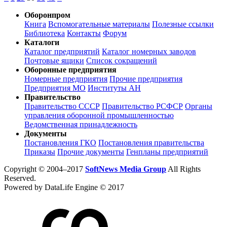
Оборонпром
Книга
Вспомогательные материалы
Полезные ссылки
Библиотека
Контакты
Форум
Каталоги
Каталог предприятий
Каталог номерных заводов
Почтовые ящики
Список сокращений
Оборонные предприятия
Номерные предприятия
Прочие предприятия
Предприятия МО
Институты АН
Правительство
Правительство СССР
Правительство РСФСР
Органы
управления оборонной промышленностью
Ведомственная принадлежность
Документы
Постановления ГКО
Постановления правительства
Приказы
Прочие документы
Генпланы предприятий
Copyright © 2004–2017
SoftNews Media Group
All Rights
Reserved.
Powered by DataLife Engine © 2017