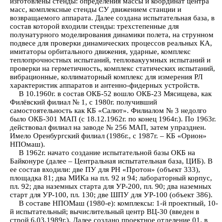
изготовлены стенды: определения массы и координат центра
масс, комплексные стенды СУ движением станции и
возвращаемого аппарата. Далее создана испытательная база, в
состав которой входили стенды: трехстепенные для
полунатурного моделирования динамики полета, на струнном
подвесе для проверки динамических процессов реальных КА,
имитаторы орбитального движения, ударные, комплекс
теплопрочностных испытаний, тепловакуумных испытаний и
проверки на герметичность, комплекс статических испытаний,
вибрационные, коллиматорный комплекс для измерения РЛ
характеристик аппаратов и антенно-фидерных устройств.
В 10.1960г. в состав ОКБ-52 вошло ОКБ-23 Мясищева, как
Филёвский филиал № 1, с 1980г. получивший
самостоятельность как КБ «Салют». Филиалом № 3 недолго
было ОКБ-301 МАП (с 18.12.1962г. по конец 1964г.). По 1963г.
действовал филиал на заводе № 256 МАП, затем упразднен.
Имело Оренбургский филиал (1986г., с 1987г. – КБ «Орион»
НПОмаш).
В 1962г. начато создание испытательной базы ОКБ на
Байконуре (далее – Центральная испытательная база, ЦИБ). В
ее состав входили: две ПУ для РН «Протон» (объект 333),
площадка 81; два МИКа на пл. 92 и 94; лабораторный корпус,
пл. 92; два наземных старта для УР-200, пл. 90; два наземных
старт для УР-100, пл. 130; две ШПУ для УР-100 (объект 386).
В составе НПОМаш (1980-е): комплексы: 1-й проектный, 10-
й испытательный; вычислительный центр ВЦ-30 (введен в
строй 6.03.1989г.). Далее создано проектное отделение 01, в