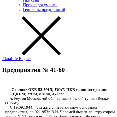
Приказы
Прочие документы
Генпланы предприятий
DataLife Engine
Предприятия № 41-60
Союзное ОКБ-52
МАП, ГКАТ
, ЦКБ машиностроения
(ЦКБМ)
МОМ
, п/я 80, А-1233
/г. Реутов Московской обл. Балашихинский тупик «Весна»
(1986г.)/
С 19.09.1944г. (эта дата считается днем основания
предприятия) по 02.1953г. В.Н. Челомей был гл. конструктором
завода № 51; затем его ОКБ-51 было закрыто, Челомей