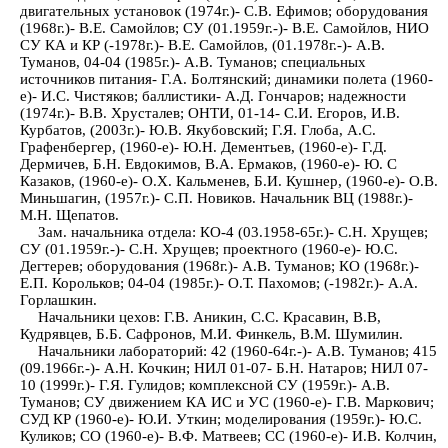
двигательных установок (1974г.)- С.В. Ефимов; оборудования
(1968г.)- В.Е. Самойлов; СУ (01.1959г.-)- В.Е. Самойлов, НИО
СУ КА и КР (-1978г.)- В.Е. Самойлов, (01.1978г.-)- А.В.
Туманов, 04-04 (1985г.)- А.В. Туманов; специальных
источников питания- Г.А. Болтянский; динамики полета (1960-
е)- И.С. Чистяков; баллистики- А.Д. Гончаров; надежности
(1974г.)- В.В. Хрусталев; ОНТИ, 01-14- С.И. Егоров, И.В.
Курбатов, (2003г.)- Ю.В. Якубовский; Г.Я. Глоба, А.С.
Графенбергер, (1960-е)- Ю.Н. Дементьев, (1960-е)- Г.Д.
Дермичев, Б.Н. Евдокимов, В.А. Ермаков, (1960-е)- Ю. С
Казаков, (1960-е)- О.Х. Кальменев, Б.И. Кушнер, (1960-е)- О.В.
Миньшагин, (1957г.)- С.П. Новиков. Начальник ВЦ (1988г.)-
М.Н. Щепатов.
Зам. начальника отдела: КО-4 (03.1958-65г.)- С.Н. Хрущев;
СУ (01.1959г.-)- С.Н. Хрущев; проектного (1960-е)- Ю.С.
Дегтерев; оборудования (1968г.)- А.В. Туманов; КО (1968г.)-
Е.П. Корольков; 04-04 (1985г.)- О.Т. Пахомов; (-1982г.)- А.А.
Горлашкин.
Начальники цехов: Г.В. Аникин, С.С. Красавин, В.В,
Кудрявцев, Б.Б. Сафронов, М.И. Финкель, В.М. Шумилин.
Начальники лабораторий: 42 (1960-64г.-)- А.В. Туманов; 415
(09.1966г.-)- А.Н. Кочкин; НИЛ 01-07- Б.Н. Натаров; НИЛ 07-
10 (1999г.)- Г.Я. Гулидов; комплексной СУ (1959г.)- А.В.
Туманов; СУ движением КА ИС и УС (1960-е)- Г.В. Маркович;
СУД КР (1960-е)- Ю.И. Уткин; моделирования (1959г.)- Ю.С.
Куликов; СО (1960-е)- В.Ф. Матвеев; СС (1960-е)- И.В. Колчин,