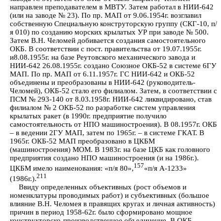
направлен преподавателем в МВТУ. Затем работал в НИИ-642
(или на заводе № 23). По пр. МАП от 9.06.1954г. возглавил
собственную Специальную конструторскую группу (СКГ-10, п/
я 010) по созданию морских крылатых УР при заводе № 500.
Затем В.Н. Челомей добивается создания самостоятельного
ОКБ. В соответствии с пост. правительства от 19.07.1955г.
и8.08.1955г. на базе Реутовского механического завода и
НИИ-642 26.08.1955г. создано Союзное ОКБ-52 в системе 6ГУ
МАП. По пр. МАП от 6.11.1957г. ГС НИИ-642 и ОКБ-52
объединены и преобразованы в НИИ-642 (руководитель-
Челомей), ОКБ-52 стало его филиалом. Затем, в соответствии с
ПСМ № 293-140 от 8.03.1958г. НИИ-642 ликвидировано, став
филиалом № 2 ОКБ-52 по разработке систем управления
крылатых ракет (в 1990г. предприятие получило
самостоятельность от НПО машиностроения). В 08.1957г. ОКБ
– в ведении 2ГУ МАП, затем по 1965г. – в системе ГКАТ. В
1965г. ОКБ-52 МАП преобразовано в ЦКБМ
(машиностроения) МОМ. В 1983г. на базе ЦКБ как головного
предприятия создано НПО машиностроения (и на 1986г.).
157
ЦКБМ имело наименования: «п/я 80»,
«п/я А-1233»
211
(1986г.).
Ввиду определенных объективных (рост объемов и
номенклатуры проводимых работ) и субъективных (большое
влияние В.Н. Челомея в правящих кругах и личная активность)
причин в период 1958-62г. было сформировано мощное
конструкторско-производственное объединение. В ОКБ