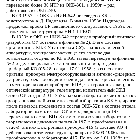
переведено более 30 ИТР из ОКБ-301, в 1959г. – ряд
работников из ОКБ-240.
В 09.1957г. в ОКБ из НИИ-642 переведено КБ гл.
конструктора А.Д. Надирадзе. В начале 1958г. Надирадзе
предложил проект БР авиационного базирования, с 1959г. он
назначен гл. конструктором НИИ-1 ГКОТ.
В 1959г. в ОКБ из НИИ-642 переведен приборный комплекс
(разработка СУ осталась в филиале № 2). В его составе
организованы КБ: СУ (с отделом СУ), радиотехнической
аппаратуры, электроавтоматики (в его составе два
комплексных отдела: по КР и КА; затем переведен из филиала
№ 2 отдел специальных источников питания); отделы:
приборный КО (05-28, создан 17.01.1958г.; в его составе
бригады: приборов электрооборудования и антенно-фидерных
устройств, электросоединителей и датчиков, гироскопических
и счетно-решающих приборов, КПА, электромонтажная), по
оптической аппаратуре, телеметрии, испытательный ЖРД.
Отдел СУ создан 2.01.1959г. на базе лаборатории автопилотов
(реорганизованной из комплексной лаборатории КБ Надирадзе
после перевода последнего в состав ОКБ-52); в составе отдела
лаборатории: комплексная СУ и моделирования (в 1971г.
переведена в состав ВЦ). Затем организованы лаборатории:
теоретическая динамики полета (в 1971г. преобразована в
отдел), оптико-электронных приборов 415 (в составе КО-4
действовала оптическая группа, по пр. от 28.09.1966г. она
преобразована в лабораторию 415. По пр. от 3.01.1968г. на