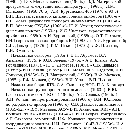
(1990г.-)- Г.Ф. Минаев; наведения (1963г.)- В.Д. Магеровский;
программно-коммутационной аппаратуры (-1968г.)- Л.М.
Манкевич, (1968-70-е)- А.И. Бурганский, 405 (1970-е-90-е)-
В.П. Шестаков; разработки электронных приборов (1960-е)-
Н.С. Исаев; разработки приборов на элементах ВТ (1960-е)-
В.П. Абрамов; СУД-ВА (1960-е)- Ю.И. Уткин; теоретическая
динамики полетов (1960-е)- И.С. Чистяков; гироскопических
приборов (-1968г.)- А.И. Бурганский, (1968г.-)- О.Т. Пахомов,
НИЛ гироскопических приборов БР (1985г.-)- А.И. Бурганский;
С.В. Давыдов, (1976г.)- В.М. Иткин, (1972г.)- Л.Я. Плакхин,
В.И. Юхновец.
Начальники секторов: (1985г.)- В.П. Абрамов, В.А.
Апальков, (1975г.)- Ю.В. Беляев, (1975г.)- А.В. Благов, А.А.
Горлашкин, (1975г.)- Ю.С. Дегтерев, (1985г.)- С.В. Давыдов,
(1985г.)- И.П. Ильин, (1985г.)- Н.С. Исаев, Ф.К. Кадыров, И.И.
Лопухов, (1985г.)- В.Д. Магеровский, (1985г.)- В.Ф. Матвеев,
(1985г.)- Г.Ф. Минаев, (1985г.)- В.И. Уткин, В.П. Чижов.
Начальники бюро: БТЗ- С.А. Смолина; НОТ- П.А. Кронгауз.
Начальники групп: проектного комплекса (1963г.)- В.Ю.
Гасюнас; оптической КО-4 (-1963г.)- А.С. Сливко, (1963г.-)-
А.Н. Кочкин; по программированию (1960-е)- В.И. Юхновец;
по разработке приборов (1960-е)- С.В. Давыдов; автопилотов
(1959-62г.-)- В.Ф. Матвеев; АСУ- В.И. Андронов; КИГ- А.П.
Воликов; по ВА «Алмаз» (1960-е)- Б.И. Шехирев; контрольной-
А.Г. Сахарова; ремонтной- Н.Ф. Колпаков; производственная
координации и анализа- Н.И. Татаринов; 10-43-3 (1985г.)- И.А.
Осокин; (1985г.)- Н.В. Баранов, (1965г.)- Н.С. Исаев, (1960-е)-