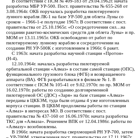
В соответствии с ПСМ № 409-183 от 29.04.1962г. начата
разработка МБР УР-500. Пост. правительства № 655-268 от
3.08.1964г. ОКБ поручалась разработка пилотируемого
лунного корабля ЛК-1 на базе УР-500 для облета Луны со
сроком – 1966-1-е полугодие 1967г. В соответствии с пост.
правительства от 25.10.1965г. «О сосредоточении сил…на
создании ракетно-космических средств для облета Луны» и пр.
МОМ от 13.11.1965г. ОКБ освобождено от работ по
пилотируемому лунному кораблю и сосредоточении на
создании РН УР-500К с изготовлением в 1966г. 6 ракет.
С 1963г. начата разработка научной станции «Протон»
(Н-4).
12.10.1964г. началась разработка пилотируемой
орбитальной станции «Алмаз» в составе самой станции (ОПС),
функционального грузового блока (ФГБ) и возвращаемого
аппарата (ВА). ФГБ разрабатывался в филиале № 1. В
соответствии с ПСМ № 105-41 от 9.02.1970г. по пр. МОМ от
16.02.1970г. работы по созданию долговременной
пилотируемой ОС (ДОС) «Заря» на базе станции «Алмаз»
переданы в ЦКБЭМ, туда были отданы 4 уже изготовленных
корпуса станции. В ЦКБМ продолжены работы по станции
«Алмаз» в интересах МО. В соответствии с пост.
правительства № 437-160 от 16.06.1970г. начата разработка
ТКС для «Алмаза». Решением ВПК от 12.04.1986г. работы по
«Алмазу» возобновлены.
В 1966г. начата разработка сверхмощной РН УР-700, затем
– УР-700М, утвержденная пост. правительства от 17.11.1967г.