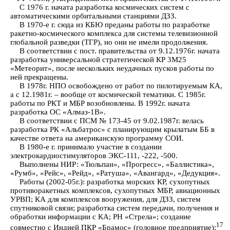
С 1976 г. начата разработка космических систем с
автоматическими орбитальными станциями ДЗЗ.
В 1970-е г. сюда из КБЮ преданы работы по разработке
ракетно-космического комплекса для системы телевизионной
глобальной разведки (ТГР), но они не имели продолжения.
В соответствии с пост. правительства от 9.12.1976г. начата
разработка универсальной стратегической КР 3М25
«Метеорит», после нескольких неудачных пусков работы по
ней прекращены.
В 1978г. НПО освобождено от работ по пилотируемым КА,
а с 12.1981г. – вообще от космической тематики. С 1985г.
работы по РКТ и МБР возобновлены. В 1992г. начата
разработка ОС «Алмаз-1В».
В соответствии с ПСМ № 173-45 от 9.02.1987г. велась
разработка РК «Альбатрос» с планирующим крылатым ББ в
качестве ответа на американскую программу СОИ.
В 1980-е г. принимало участие в создании
электрокардиостимуляторов ЭКС-111, -222, -500.
Выполнены НИР: «Тюльпан», «Прогресс», «Баллистика»,
«Румб», «Рейс», «Рейд», «Ратуша», «Авангард», «Дедукция».
Работы (2002-05г.): разработка морских КР, сухопутных
противоракетных комплексов, сухопутных МБР, авиационных
УРВП; КА для комплексов вооружения, для ДЗЗ, систем
спутниковой связи; разработка систем передачи, получения и
обработки информации с КА; РН «Стрела»; создание
17
совместно с Индией ПКР «Брамос» (головное предприятие);