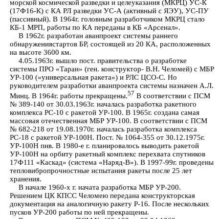
морской космической разведки и целеуказания (МКРЦ) УС-К
(17Ф16-К) с КА РЛ разведки УС-А (активный с ЯЭУ), УС-ПУ
(пассивный). В 1964г. головным разработчиком МКРЦ стало
КБ-1 МРП, работы по КА переданы в КБ «Арсенал».
В 1962г. разработан аванпроект системы раннего
обнаружениястартов БР, состоящей из 20 КА, расположенных
на высоте 3600 км.
4.05.1963г. вышло пост. правительства о разработке
системы ПРО «Таран» (ген. конструктор- В.Н. Челомей) с МБР
УР-100 («универсальная ракета») и РЛС ЦСО-С. Но
руководителем разработки аванпроекта системы назначен А.Л.
57
Минц. В 1964г. работы прекращены.
В соответствии с ПСМ
№ 389-140 от 30.03.1963г. началась разработка ракетного
комплекса РС-10 с ракетой УР-100. В 1965г. создана самая
массовая отечественная МБР УР-100. В соответствии с ПСМ
№ 682-218 от 19.08.1970г. началась разработка комплекса
РС-18 с ракетой УР-100Н. Пост. № 1064-355 от 30.12.1975г.
УР-100Н пнв. В 1980-е г. планировалось выводить ракетой
УР-100Н на орбиту ракетный комплекс перехвата спутников
17Ф111 «Каскад» (система «Наряд-В»). В 1997-99г. проведены
тепловибропрочностные испытания ракеты после 25 лет
хранения.
В начале 1960-х г. начата разработка МБР УР-200.
Решением ЦК КПСС Челомею передана конструкторская
документация на аналогичную ракету Р-16. После нескольких
пусков УР-200 работы по ней прекращены.