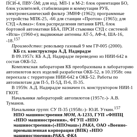
ПСИ-4, ПВУ-5М; для изд. МП-1 и М-2: блок ориентации БО,
блок усилителей, стабилизации и коммутации РУБ,
электромеханический фильтр ЭМНФ (1962); программные
устройства МПК-25, -66 для станции «Протон» (1965); для
СУД «Алмаз»: блок распределения питания БРП, блок
бортовой автоматики ББА, ПРСИ стыковки СУД с системой
«Игла» (1960-е); выдвижные антенны АТ-5, АФ-4, ША-16,
157
-18.
Производство
: револьвер газовый 9 мм ГР-005 (2000).
КБ гл. конструктора А.Д. Надирадзе
В 09.1957г. КБ А.Д. Надирадзе переведено из НИИ-642 в
состав ОКБ-52.
Комплексная лаборатория КБ преобразована в лабораторию
автопилотов всех изделий разработки ОКБ-52, в 10.1958г. она
переехала с территории НИИ-642 в ОКБ-52. Работы по
автопилотам для П-5, П-5Д, П-6, П-35.
В 1959г. А.Д. Надирадзе назначен гл. конструктором НИИ-1
ГКОТ.
Начальники лабораторий: автопилотов (1957г.-)- А.В.
Туманов.
157
Начальники групп: СУ П-35 (1958г.-)- Ю.И. Уткин.
НПО машиностроения
МОМ
, А-1233, ГУП «ФНПЦ
«НПО машиностроения», ФГУП «НПО
машиностроения»(«НПОмаш»)
РАКА
, ОАО «Военно-
промышленная корпорация (ВПК) «НПО
машиностроения»
РАКА, ФКА