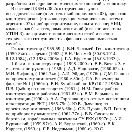
разработка и внедрение космических технологий в экономику.
В составе ЦКБМ (2002г.): отделения: научно-
исследовательские (в т.ч. тепловибропрочности 03), проектно-
конструкторские (в т.ч. конструкции механических систем и
агрегатов 07), приборостроительное, испытательное; НИЦ,
комплексная база стендовых испытаний (в ее составе стенд
УТПИ-3), департамент экономических связей и военно-
технического сотрудничества, финансово-экономическая
служба.
Гл. конструктор (1955-59г.)- В.Н. Челомей. Ген. конструктор
(1959-84г.)- академик (1962г.) В.Н. Челомей {30.06.1914-
8.12.1984}, (12.1984-2006г.-)- Г.А. Ефремов {15.03.1933-}.
1-й зам. ген. конструктора (-1998-2000-е)- В.В. Витер. Зам.
гл., ген. конструктора (-1958г.)- А.Д. Надирадзе, (1960-62г.-)-
М.И. Лифшиц, (-1962-74г.-)- А.И. Эйдис, (1976г.)- Д.М. Герчик;
по проектному комплексу (1960-е-80г.-)- Г.А. Ефремов; на
филиале № 1 (1960г.-)- В.Н. Бугайский; по КР (10-12.1960г.)-
П.В. Цыбин; по производству (1961г.)- Н.М. Гловацкий; по
конструкторским работам (-1961-63г.-)- В.М. Барышев, по
конструкции (1990г.-)- А.А. Горлашкин; по летным испытаниям
и эксплуатации РКТ (-1965-75г.-)- Ю.В. Дьяченко; по
проектному комплексу (-1963-66г.-)- С.Б. Пузрин, В.П. Гогин;
по приборному комплексу (-1962-77г.-)- В.В. Сачков; по
бортовым, корабельным и наземным СУ РКК (1997г.-)- А.И.
Бурганский; (1959-97г.)- А.И. Бурганский, (1960-е)- В.К.
Карраск, (1960-е)- Я.Б. Нодельман, (1960-е)- Ю.С.