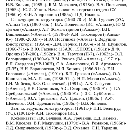
И.В. Колчин, (1985г.)- Б.М. Москалев, (1978г.)- В.А. Поляченко,
(1965г.)- Ю.И. Уткин. Начальники мастерских: отдела СУ
(1960-е)- Ф.Н. Андрюшин; (1985г.)- П.Д. Иванов.
Гл. ведущие конструкторы: (1960-70-е)- М.Б. Гуревич (УС,
«Алмаз-Т»), (1960-65г.-)- В.А. Поляченко (ИС, «Алмаз»), Ю.М.
Дятлов («Алмаз»), А.Г. Жамалетдинов («Алмаз»), В.Н.
Вишневский («Алмаз»), (1970-е)- А.И. Тихомиров («Алмаз-
К»), (1986-2003г.-)- И.Ю. Постников («Алмаз»). Ведущие
конструкторы: (1950-е)- Д.М. Герчик, (1950-е)- И.М. Шумилов,
(1960-77г.-)- В.Ю. Гасюнас (15А30, 15ПО35), (1961г.)- Д.Ф.
Орочко (УР-200), (1962г.)- В.А. Тарутин (П-7), (-1963г.)- Э.Л.
Голодницкий, (1960-е)- В.М. Рунков (ВА «Алмаз»), (1971г.)-
Е.Л. Свердлов (УР-100Н), С.А. Альперович, О.Я. Артамасов
(П-35), Н.Н. Барановская, М.Я. Бончик, (1986-91г.-)- Е.И.
Головкина («Алмаз»), (1991г.)- Б.П. Грыжин («Алмаз»), О.А.
Коновалов, М.А. Левин, (1986-91г.-)- Н.П. Мазов («Алмаз»),
Г.Н. Мойсюк, Б.Ф. Ольшевский, (1991г.)- А.К. Сафутин
(«Алмаз»), В.В. Свешников, А.С. Смирнов, (1986-91г.-)- Г.А.
Сребродольский («Алмаз»), (1986-91г.-)- З.С. Субботина
(«Алмаз»), Ю.А. Третьяков, А.А. Цаплин, (1986г.-)- А.Ф.
Шевченко, Э.И. Эдельштейн, (1986г.-)- В.В. Янченко.
Зам. гл. ведущих конструкторов: (1961г.-)- Н.П. Белогруд
(УС), (1961г.-)- А.И. Тихомиров (ИС).
Космонавты: Л.К. Беликов, А.А. Гречаник, Е.Д. Камень,
В.М. Киселев, В.Г. Макрушин, (1979г.)- В.А. Романов, (1966г.)-
Л.Д. Смиричевский, (1970г.-)- Э.Д. Суханов, Л.Н. Тарарин,