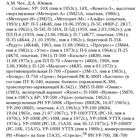
А.М. Чех, Д.А. Ююков.
Создано:
УР:
10Х (пнв в 1953г.), 14Х, «Комета-3», высотная
сверхзвуковая «Метеорит-А» (3М25А, опытная, 1980г.),
«Метеорит-Н» (3М25), «Метеорит-М»; «Альфа» (опытная,
1993г.);
КР:
П-5 (4К48, пнв 19.06.1959г.), П-5С (ФКР-2, 2К17,
пнв в 1962г.), П-5Н, П-5НА, П-5Д (1959, пнв 2.03.1962г.); для
ПЛ П-6 (1959, пнв 23.06.1964г.); П-7 (4К77, опытная, 1961);
П-35 (4К44, 21.10.1959г., пнв в 1962г.), береговой П-35Б
«Редут» (4К44Б, 1963, пнв 11.08.1966г.), «Прогресс» (3М44,
пнв в 1982г.); «Утес» (пнв в 1973г.); П-6 (пнв в 1964г.); П-25
(4К70, опытная, 1961); П-500 «Базальт» (4К80, пнв
11.08.1975г.); для ПЛ П-70 «Аметист» (4К66, 1960, пнв
3.06.1968г.); П-120 «Малахит» (4К85, пнв в 03.1972г.);
противокорабельная П-700 «Гранит» (3М-15, пнв в 1983г.),
«Болид»; П-750 «Гром»; береговой РК К-300П «Бастион» (в
составе ПУ К-340, машин: боевого управления К-380,
транспортно-заряжающей К-342) с 3М55 П-800 «Оникс»
(1983), экспортный вариант «Яхонт»; П-1000 «Вулкан» (3М70,
пнв в 1987г.);
БР:
УР-500 «Урал» (опытная, 1962г.),
конверсионная РН УР-500К «Протон» (8К82К, 16.07.1965г.);
УР-200 (8К81, опытная, 4.11.1963г.); УР-100 (8К84,
19.04.1965г., пнв 21.07.1967г.), УР-100УТТХ (РС-10, пнв в
1970г.), УР-100К (РС-10М, пнв в 1972г.), УР-100К УТТХ (пнв в
1974г.), УР-100Н (РС-18, 15А30, пнв 30.12.1975г.), УР-100НУ
(РС-18Б, 15А35), УР-100Н УТТХ (пнв в 1980г.), конверсионные
58
РН «Рокот» на базе 15А35, «Стрела»;
РН УР-700, ЛК-700