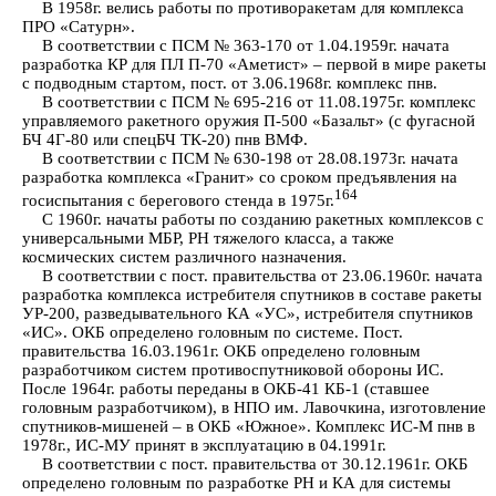
В 1958г. велись работы по противоракетам для комплекса
ПРО «Сатурн».
В соответствии с ПСМ № 363-170 от 1.04.1959г. начата
разработка КР для ПЛ П-70 «Аметист» – первой в мире ракеты
с подводным стартом, пост. от 3.06.1968г. комплекс пнв.
В соответствии с ПСМ № 695-216 от 11.08.1975г. комплекс
управляемого ракетного оружия П-500 «Базальт» (с фугасной
БЧ 4Г-80 или спецБЧ ТК-20) пнв ВМФ.
В соответствии с ПСМ № 630-198 от 28.08.1973г. начата
разработка комплекса «Гранит» со сроком предъявления на
164
госиспытания с берегового стенда в 1975г.
С 1960г. начаты работы по созданию ракетных комплексов с
универсальными МБР, РН тяжелого класса, а также
космических систем различного назначения.
В соответствии с пост. правительства от 23.06.1960г. начата
разработка комплекса истребителя спутников в составе ракеты
УР-200, разведывательного КА «УС», истребителя спутников
«ИС». ОКБ определено головным по системе. Пост.
правительства 16.03.1961г. ОКБ определено головным
разработчиком систем противоспутниковой обороны ИС.
После 1964г. работы переданы в ОКБ-41 КБ-1 (ставшее
головным разработчиком), в НПО им. Лавочкина, изготовление
спутников-мишеней – в ОКБ «Южное». Комплекс ИС-М пнв в
1978г., ИС-МУ принят в эксплуатацию в 04.1991г.
В соответствии с пост. правительства от 30.12.1961г. ОКБ
определено головным по разработке РН и КА для системы