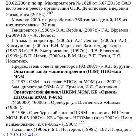
20.02.2004г. по пр. Минпромторга № 1828 от 3.07.2015г. ОАО
включено в реестр организаций ОПК. Действовало в ведении
202
Роскосмоса (2015г.).
К началу 2000-х г. разработано 260 типов изделий, 119 из
них изготовлены, 37 пнв.
Гендиректор (1986г.)- Э.А. Вербин, (2007г.)- Г.А. Ефремов,
(-2009-10г.-)- А. Леонов.
1-й зам. гендиректора (2002г.)- А.Г. Леонов, (2002г.)- А.В.
Хромушкин, (2002г.)- В.И. Мартынов. Зам. гендиректора
(1987-91г.)- В.В. Быстровзоров, (1997г.-)- Л.В. Белюстин,
(1999г.)- В.П. Царев, (2000-е)- В.М. Чех, В.П. Гогин, П.Я.
Носатенко.
Председатель совета директоров (03.2007г.-)- А.Г. Бурутин.
Опытный завод машиностроения (ОЗМ) НПОмаш
МОМ
С 1983г. ОЗМ – в составе НПОмаш МОМ (и на 2002г.).
Зам. директора ОЗМ- А.И. Ермаков, И.С. Сметанкин.
Оренбургский филиал ЦКБМ
МОМ
, КБ «Орион»
НПОмаш
МОМ
, Р-6062
/(460000) 460005 г. Оренбург ул. Шевченко, 2 «Яшма»
(1986г.)/
В 1986г. Оренбургский филиал ЦКБМ – в составе НПОмаш
МОМ. В 05.1987г. – КБ «Орион» НПОМаш (и на 2002г.). Имел
211
наименование «п/я Р-6062» (1986г.).
Начальник (1986г.)- Б.В. Нестеров, (1999г.)- В.И. Надсадин.
<
1
29
30
31
43
>