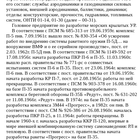
его составе: службы: аэродинамики и газодинамики силовых
установок, внешней аэродинамики, баллистики, динамики;
отделы: конструкторские, прочности, гидравлики, топливных
систем, ОНТИ 01-14, 01-30 (далее – 00-31).
Головное предприятие по разработке морских крылатых УР.
В соответствии с ПСМ № 685-313 от 19.06.1959г. комплекс
П-5 пнв. 7.09.1961г. вышло пост. № 830-354 «Об ускорении
работ по внедрению системы ракетного оружия П-5Д… на
вооружение ВМФ и о ее серийном производстве», пост. от
2.03. 1962г. П-5Д пнв. В соответствии с ПСМ № 1149-592 от
17.08.1956г. начата разработка ПКР П-6 и П-35. 11.03.1960г.
вышло расп. правительства № 771-рс о совместных
испытаниях систем П-6 и П-35. Пост. от 23.06.1964г. комплекс
П-6 пнв. В соответствии с пост. правительства от 19.06.1959г.
начата разработка КР П-7, пост. от 2.08.1965г. работы по ней
прекращены. В соответствии с ПСМ № 903-378 от 16.08.1960г.
на базе П-35 начата разработка противокорабельного
комплекса береговой обороны П-35Б «Редут», пост. № 631-202
от 11.08.1966г. «Редут» пнв. В 1974г. на базе П-35 начата
разработка комплекса 3М44 «Прогресс», в 1982г. он пнв. В
соответствии с пост. СМ № 926-386 от 26.08.1960г. началась
разработка ПКР П-25, в 11.1964г. работы прекращены. В
начале 1960-х г. началась разработка ККР П-120, впервые в
мире имевшей комбинированную систему самонаведения: РЛ и
тепловую. В соответствии с пост. правительства начата
разработка ракеты «Прогресс» на базе П-35.