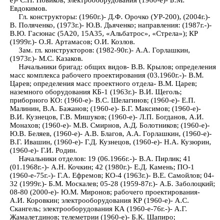
Евдокимов.
Гл. конструкторы: (1960г.)- Д.Ф. Орочко (УР-200), (2004г.)-
В. Поляченко, (1973г.)- Ю.В. Дьяченко; направления: (1987г.-)-
В.Ю. Гасюнас (5А20, 15А35, «Альбатрос», «Стрела»); КР
(1999г.)- О.Я. Артамасов; О.И. Козлов.
Зам. гл. конструкторов: (1982-90г.)- А.А. Горлашкин,
(1973г.)- М.С. Казаков.
Начальники бригад: общих видов- В.В. Крылов; определения
масс комплекса рабочего проектирования (03.1960г.-)- В.М.
Царев; определения масс проектного отдела- В.М. Царев;
наземного оборудования КБ-1 (1963г.)- В.И. Щеголь;
приборного КО: (1960-е)- В.С. Шелагинов; (1960-е)- Е.П.
Малинин, В.А. Бажанов; (1960-е)- Б.Г. Максимов; (1960-е)-
В.И. Кузнецов, Г.В. Мишуков; (1960-е)- Л.П. Богданов, А.И.
Монахов; (1960-е)- М.В. Смирнов, А.Д. Болотников; (1960-е)-
Ю.В. Беляев, (1960-е)- А.В. Благов, А.А. Горлашкин, (1960-е)-
В.Г. Ивашин, (1960-е)- Г.Д. Кузнецов, (1960-е)- Н.А. Кузюрин,
(1960-е)- Г.И. Родин.
Начальники отделов: 19 (06.1966г.-)- В.А. Пирлик; 41
(01.1968г.-)- А.Н. Кочкин; 42 (1980г.)- Е.Д. Камень; ПО-1
(1960-е-75г.-)- Г.А. Ефремов; КО-4 (1963г.)- В.Е. Самойлов; 04-
32 (1999г.)- Б.М. Москалев; 05-28 (1959-87г.)- А.Б. Заболоцкий;
08-80 (2000-е)- Ю.М. Миронов; рабочего проектирования-
А.И. Коровкин; электрооборудования КР (1960-е)- А.С.
Скангель; электрооборудования КА (1960-е-76г.-)- А.Г.
Жамалетдинов; телеметрии (1960-е)- Б.К. Шапиро;