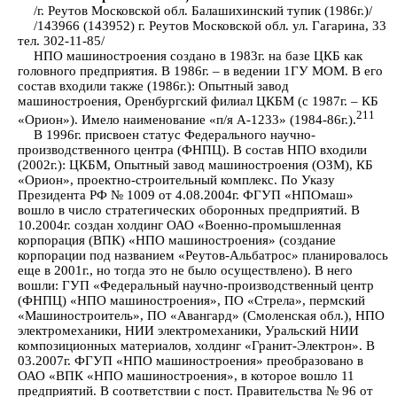
/г. Реутов Московской обл. Балашихинский тупик (1986г.)/
/143966 (143952) г. Реутов Московской обл. ул. Гагарина, 33
тел. 302-11-85/
НПО машиностроения создано в 1983г. на базе ЦКБ как
головного предприятия. В 1986г. – в ведении 1ГУ МОМ. В его
состав входили также (1986г.): Опытный завод
машиностроения, Оренбургский филиал ЦКБМ (с 1987г. – КБ
211
«Орион»). Имело наименование «п/я А-1233» (1984-86г.).
В 1996г. присвоен статус Федерального научно-
производственного центра (ФНПЦ). В состав НПО входили
(2002г.): ЦКБМ, Опытный завод машиностроения (ОЗМ), КБ
«Орион», проектно-строительный комплекс. По Указу
Президента РФ № 1009 от 4.08.2004г. ФГУП «НПОмаш»
вошло в число стратегических оборонных предприятий. В
10.2004г. создан холдинг ОАО «Военно-промышленная
корпорация (ВПК) «НПО машиностроения» (создание
корпорации под названием «Реутов-Альбатрос» планировалось
еще в 2001г., но тогда это не было осуществлено). В него
вошли: ГУП «Федеральный научно-производственный центр
(ФНПЦ) «НПО машиностроения», ПО «Стрела», пермский
«Машиностроитель», ПО «Авангард» (Смоленская обл.), НПО
электромеханики, НИИ электромеханики, Уральский НИИ
композиционных материалов, холдинг «Гранит-Электрон». В
03.2007г. ФГУП «НПО машиностроения» преобразовано в
ОАО «ВПК «НПО машиностроения», в которое вошло 11
предприятий. В соответствии с пост. Правительства № 96 от